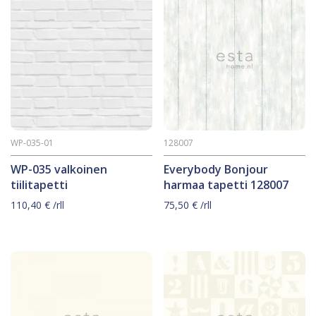
WP-035-01
128007
WP-035 valkoinen
Everybody Bonjour
tiilitapetti
harmaa tapetti 128007
110,40
€
/rll
75,50
€
/rll