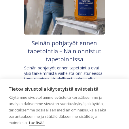
Seinän pohjatyöt ennen
tapetointia – Näin onnistut
tapetoinnissa
Seinän pohjatyöt ennen tapetointia ovat
yksi tärkeimmistä vaiheista onnistuneessa
tapetoinnissa. Huolellisesti valmisteltu
seinäpinta auttaa tapettia […]
Tietoa sivustolla käytetyistä evästeistä
Käytämme sivustollamme evästeitä kerätäksemme ja
analysoidaksemme sivuston suorituskykyä ja käyttöä,
tarjotaksemme sosiaalisen median ominaisuuksia sekä
parantaaksemme ja räätälöidäksemme sisältöä ja
mainoksia.
Lue lisää