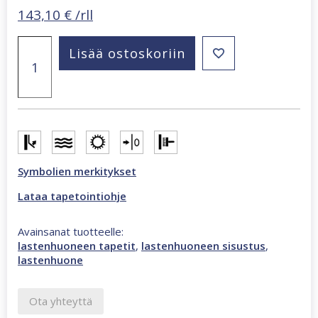
143,10
€
/rll
Kids
Lisää ostoskoriin
Walls
tapetti
monivärinen
45883
määrä
Symbolien merkitykset
Lataa tapetointiohje
Avainsanat tuotteelle:
lastenhuoneen tapetit
,
lastenhuoneen sisustus
,
lastenhuone
Ota yhteyttä