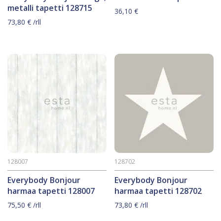
metalli tapetti 128715
36,10
€
73,80
€
/rll
128007
128702
Everybody Bonjour
Everybody Bonjour
harmaa tapetti 128007
harmaa tapetti 128702
75,50
€
/rll
73,80
€
/rll