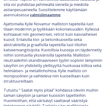
sitä voi puhdistaa pehmeällä sienellä ja miedolla
astianpesuaineella. Suosittelemme käyttämään
asennuksessa
valmisliimaamme
.
Ajattomalla Kylie Novamur malliston tapeteilla luot
tilaan modernin ja tyylikkään kokonaisuuden. Kyliessä
kohtaavat niin geometriset, retrot kuin kasviaiheiset
kuosit. Erilaisilla kivi- ja betonikuoseilla sekä
abstrakteilla ja graafisilla tapeteilla luot tiloihin
katseenvangitsijoita. Kuviollisia kuoseja on täydennetty
niihin sointuvilla yksivärisillä tapeteilla. Malliston
neutraaleihin skandinaaviseen tyyliin sopiviin lämpimiin
sävyihin on yhdistetty ylellisyyttä huokuvaa kiiltoa sekä
helmiäisen- ja metallinhohtoa. Kylie mallisto on
monipuolinen ja vaihteleva niin kuoseiltaan kuin
struktuureiltaan.
Tutustu ” Saatat myös pitää” kohdassa oleviin muihin
saman sävyisiin ja saman kuosisiin tapetteihin.
Huomioithan, että värisävyt saattavat vääristyä
tietokoneen näytöllä. Tarkista sävy mallikirjasta