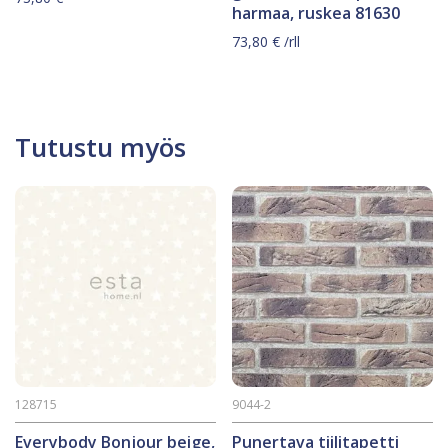
harmaa, ruskea 81630
73,80
€
/rll
Tutustu myös
128715
9044-2
Everybody Bonjour beige,
Punertava tiilitapetti