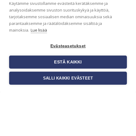
Käytämme sivustollamme evästeitä kerätäksemme ja
analysoidaksemme sivuston suorituskykyä ja käyttöä,
Seinän pohjatyöt ennen
tarjotaksemme sosiaalisen median ominaisuuksia sekä
tapetointia – Näin
parantaaksemme ja räätälöidäksemme sisältöä ja
mainoksia.
Lue lisää
onnistut tapetoinnissa
Seinän pohjatyöt ennen tapetointia
Evästeasetukset
ovat yksi tärkeimmistä vaiheista
onnistuneessa tapetoinnissa.
Huolellisesti valmisteltu seinäpinta
ESTÄ KAIKKI
auttaa tapettia […]
SALLI KAIKKI EVÄSTEET