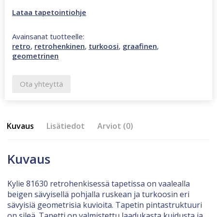
Lataa tapetointiohje
Avainsanat tuotteelle:
retro
,
retrohenkinen
,
turkoosi
,
graafinen
,
geometrinen
Ota yhteyttä
Kuvaus
Lisätiedot
Arviot (0)
Kuvaus
Kylie 81630 retrohenkisessä tapetissa on vaalealla
beigen sävyisellä pohjalla ruskean ja turkoosin eri
sävyisiä geometrisia kuvioita. Tapetin pintastruktuuri
on sileä. Tapetti on valmistettu laadukasta kuidusta ja