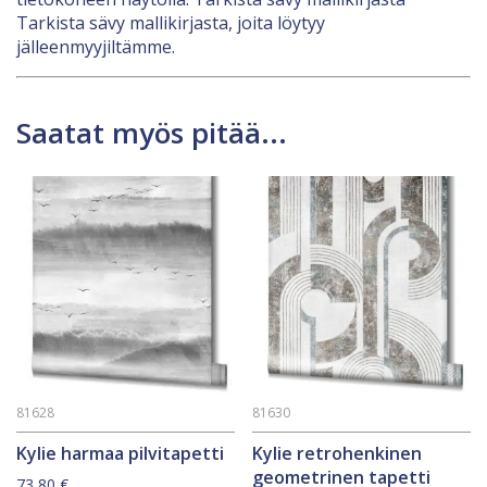
Tarkista sävy mallikirjasta, joita löytyy
jälleenmyyjiltämme.
Saatat myös pitää...
81628
81630
Kylie harmaa pilvitapetti
Kylie retrohenkinen
geometrinen tapetti
73,80
€