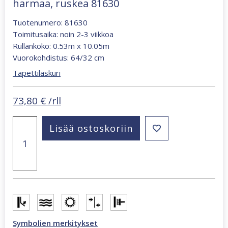
harmaa, ruskea 81630
Tuotenumero: 81630
Toimitusaika: noin 2-3 viikkoa
Rullankoko: 0.53m x 10.05m
Vuorokohdistus: 64/32 cm
Tapettilaskuri
73,80
€
/rll
Kylie
Lisää ostoskoriin
retrohenkinen
geometrinen
tapetti
harmaa,
ruskea
81630
määrä
Symbolien merkitykset