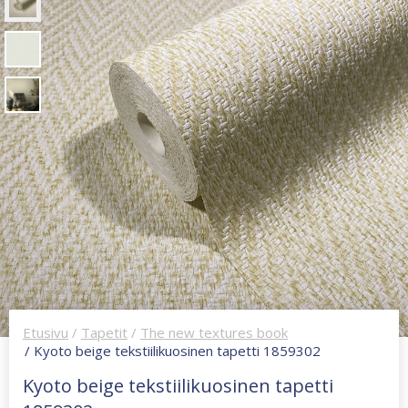
Etusivu
/
Tapetit
/
The new textures book
/ Kyoto beige tekstiilikuosinen tapetti 1859302
Kyoto beige tekstiilikuosinen tapetti