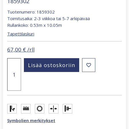
1859302
Tuotenumero: 1859302
Toimitusaika: 2-3 viikkoa tai 5-7 arkipäivää
Rullankoko: 0.53m x 10.05m
Tapettilaskuri
67,00
€
/rll
Kyoto
Lisää ostoskoriin
beige
tekstiilikuosinen
tapetti
1859302
määrä
Symbolien merkitykset