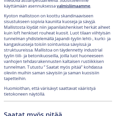
miedolla astianpesuaineella. Suosittelemme
käyttämään asennuksessa
valmisliimaamme
.
Kyoton mallistoon on koottu skandinaaviseen
sisustukseen sopivia kauniita kuoseja ja sävyjä.
Mallistosta löydät niin japanilaishenkiset herkät aiheet
kuin loft henkiset rouheat kuosit. Luot tilaan viihtyisän
tunnelman yhdistelemällä Japandi-tyylin lehti-, kurki- ja
kangaskuoseja toisiin sointuvissa sävyissä ja
struktuureissa. Mallistoa on täydennetty industrial
tyylin tiili- ja betonikuoseilla, joilla luot huoneeseen
vanhojen tehdasrakennusten kaltaisen rustiikkisen
tunnelman. Tutustu ” Saatat myös pitää” kohdassa
oleviin muihin saman sävyisiin ja saman kuosisiin
tapetteihin.
Huomioithan, että värisävyt saattavat vääristyä
tietokoneen näytöllä.
Saatat myös pitää...