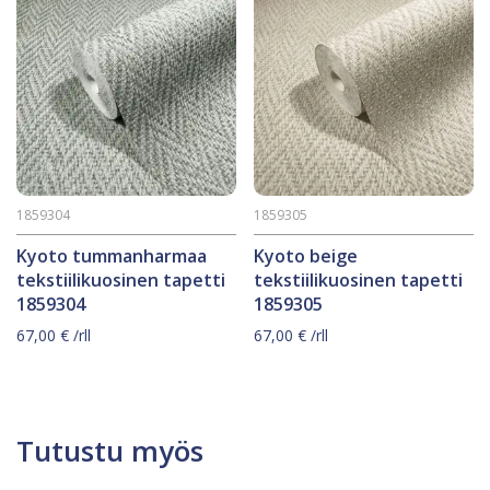
1859304
1859305
Kyoto tummanharmaa
Kyoto beige
tekstiilikuosinen tapetti
tekstiilikuosinen tapetti
1859304
1859305
67,00
€
/rll
67,00
€
/rll
Tutustu myös