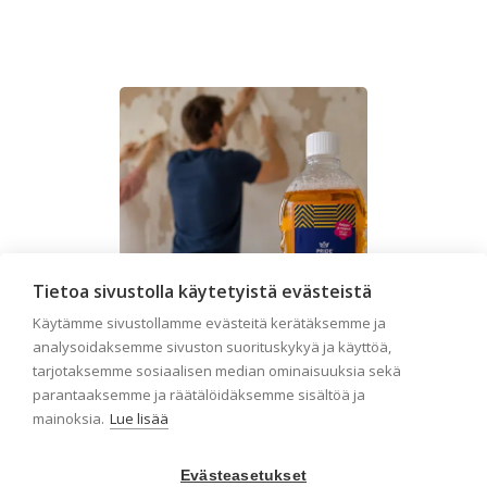
Tietoa sivustolla käytetyistä evästeistä
Käytämme sivustollamme evästeitä kerätäksemme ja
analysoidaksemme sivuston suorituskykyä ja käyttöä,
tarjotaksemme sosiaalisen median ominaisuuksia sekä
parantaaksemme ja räätälöidäksemme sisältöä ja
Seinän pohjatyöt ennen
mainoksia.
Lue lisää
tapetointia – Näin
Evästeasetukset
onnistut tapetoinnissa