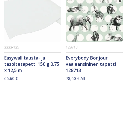
3333-125
128713
Easywall tausta- ja
Everybody Bonjour
tasoitetapetti 150 g 0,75
vaaleansininen tapetti
x 12,5 m
128713
66,60
€
78,60
€
/rll