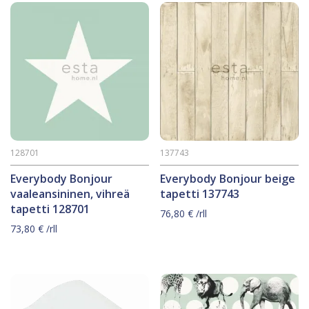
128701
137743
Everybody Bonjour
Everybody Bonjour beige
vaaleansininen, vihreä
tapetti 137743
tapetti 128701
76,80
€
/rll
73,80
€
/rll