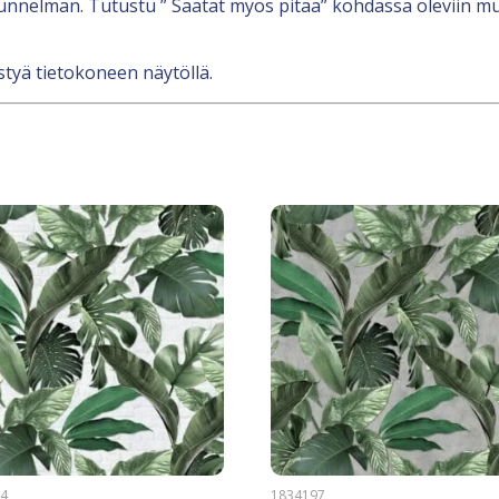
unnelman. Tutustu ” Saatat myös pitää” kohdassa oleviin mu
styä tietokoneen näytöllä.
94
1834197