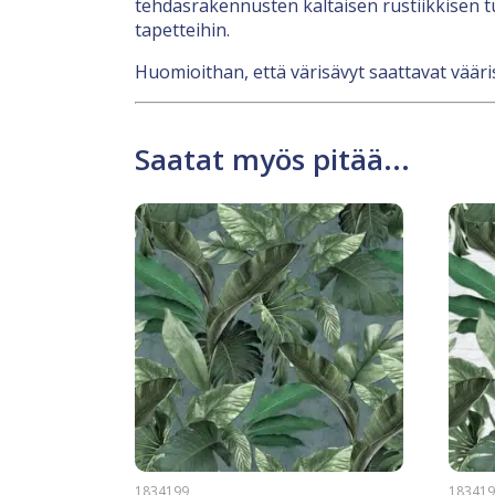
tehdasrakennusten kaltaisen rustiikkisen t
tapetteihin.
Huomioithan, että värisävyt saattavat vääri
Saatat myös pitää...
1834199
18341