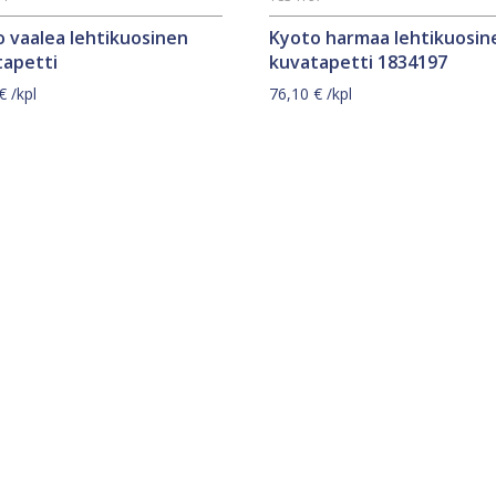
 vaalea lehtikuosinen
Kyoto harmaa lehtikuosin
tapetti
kuvatapetti 1834197
€
/kpl
76,10
€
/kpl