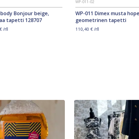
7
WP-011-02
ybody Bonjour beige,
WP-011 Dimex musta hop
aa tapetti 128707
geometrinen tapetti
€
/rll
110,40
€
/rll