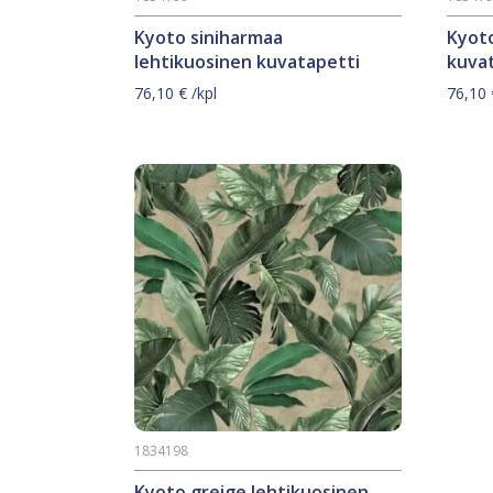
Kyoto siniharmaa
Kyoto
lehtikuosinen kuvatapetti
kuva
76,10
€
/kpl
76,10
1834198
Kyoto greige lehtikuosinen