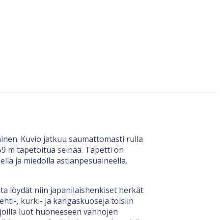
inen. Kuvio jatkuu saumattomasti rulla
,59 m tapetoitua seinää. Tapetti on
ellä ja miedolla astianpesuaineella.
a löydät niin japanilaishenkiset herkät
ehti-, kurki- ja kangaskuoseja toisiin
a, joilla luot huoneeseen vanhojen