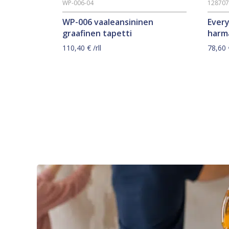
WP-006-04
12870
WP-006 vaaleansininen
Ever
graafinen tapetti
harm
110,40
€
/rll
78,60