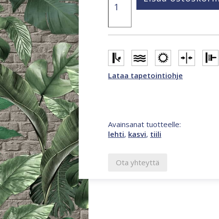
harmaa
lehtikuosinen
kuvatapetti
1834196
määrä
Lataa tapetointiohje
Avainsanat tuotteelle:
lehti
,
kasvi
,
tiili
Ota yhteyttä