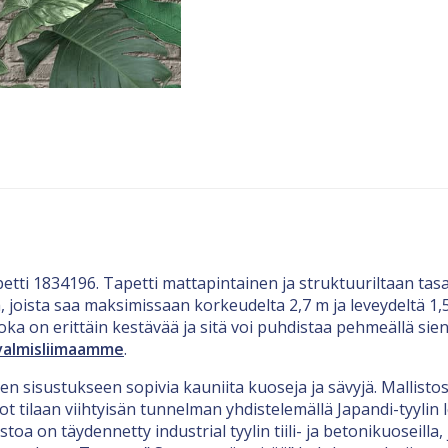
ti 1834196. Tapetti mattapintainen ja struktuuriltaan tasa
aa, joista saa maksimissaan korkeudelta 2,7 m ja leveydeltä 1
oka on erittäin kestävää ja sitä voi puhdistaa pehmeällä sien
valmisliimaamme
.
 sisustukseen sopivia kauniita kuoseja ja sävyjä. Mallistost
ot tilaan viihtyisän tunnelman yhdistelemällä Japandi-tyylin l
stoa on täydennetty industrial tyylin tiili- ja betonikuoseill