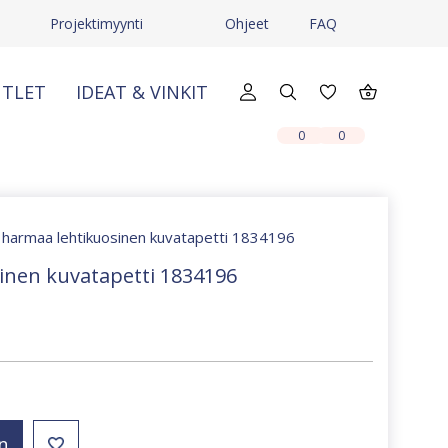
Projektimyynti
Ohjeet
FAQ
TLET
IDEAT & VINKIT
X
X
0
0
 harmaa lehtikuosinen kuvatapetti 1834196
inen kuvatapetti 1834196
n