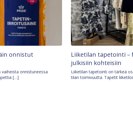
äin onnistut
Liiketilan tapetointi – 
julkisiin kohteisiin
ä vaiheista onnistuneessa
Liiketilan tapetointi on tärkeä 
apettia […]
tilan toimivuutta. Tapetit liiketilo