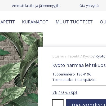
Ammattilaisille ja jälleenmyyjille
Ota yhteyttä
APETIT
KURAMATOT
MUUT TUOTTEET
OU
Etusivu
/
Tapetit
/
Kyoto
/ Kyoto
Kyoto harmaa lehtikuos
Tuotenumero: 1834196
Toimitusaika: 14 arkipäivää
76,10
€
/kpl
Kyoto
Lisää ostoskorii