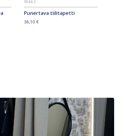
9044-2
ea
Punertava tiilitapetti
36,10
€