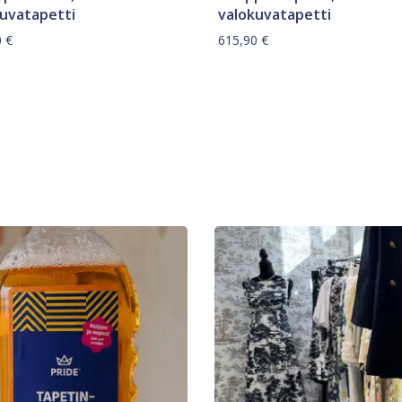
kuvatapetti
valokuvatapetti
0
€
615,90
€