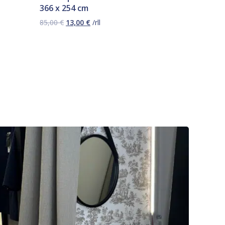
366 x 254 cm
Alkuperäinen
Nykyinen
85,00
€
13,00
€
/rll
hinta
hinta
oli:
on:
85,00 €.
13,00 €.