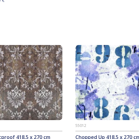
0
€
55012
tproof 418,5 x 270 cm
Chopped Up 418,5 x 270 c