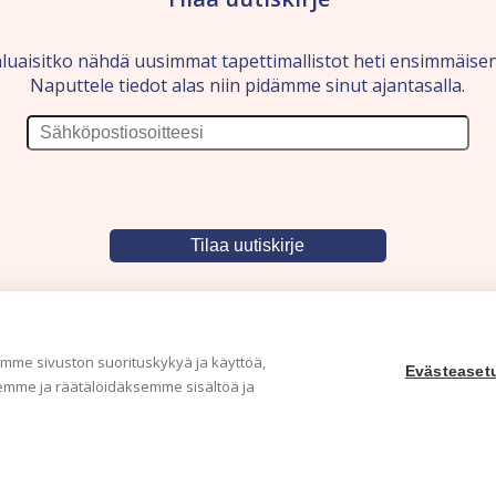
luaisitko nähdä uusimmat tapettimallistot heti ensimmäise
Naputtele tiedot alas niin pidämme sinut ajantasalla.
me sivuston suorituskykyä ja käyttöä,
Evästeaset
mme ja räätälöidäksemme sisältöä ja