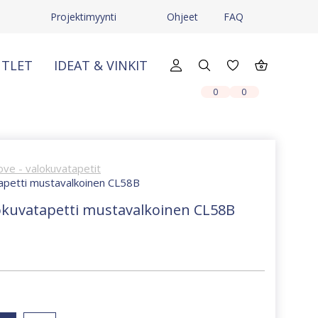
ä
Projektimyynti
Ohjeet
FAQ
TLET
IDEAT & VINKIT
X
X
0
0
ove - valokuvatapetit
tapetti mustavalkoinen CL58B
lokuvatapetti mustavalkoinen CL58B