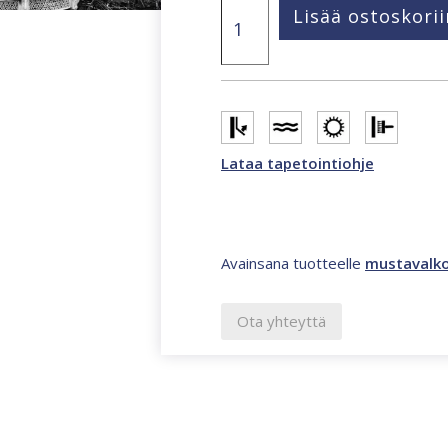
Lima
Lisää ostoskorii
418,5
x
270
cm
valokuvatapetti
mustavalkoinen
CL58B
määrä
Lataa tapetointiohje
Avainsana tuotteelle
mustavalk
Ota yhteyttä