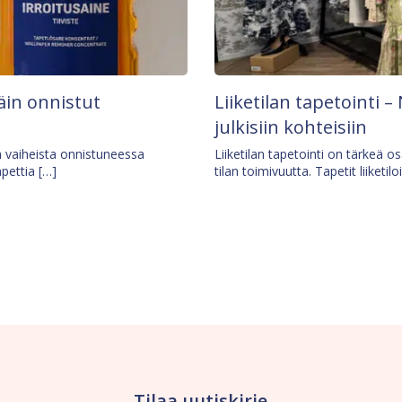
äin onnistut
Liiketilan tapetointi – 
julkisiin kohteisiin
ä vaiheista onnistuneessa
Liiketilan tapetointi on tärkeä 
apettia […]
tilan toimivuutta. Tapetit liiketilo
Tilaa uutiskirje