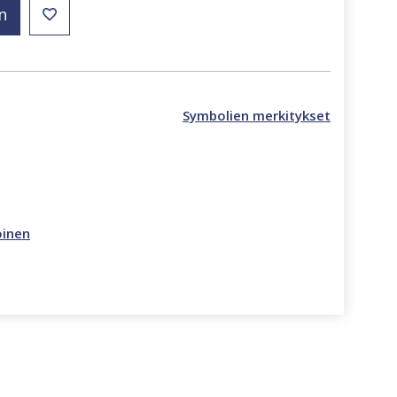
n
Symbolien merkitykset
oinen