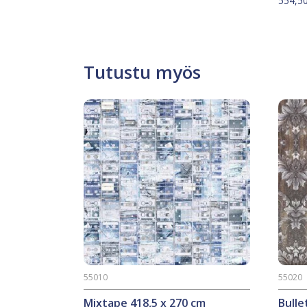
554,5
Tutustu myös
55010
55020
Mixtape 418,5 x 270 cm
Bulle