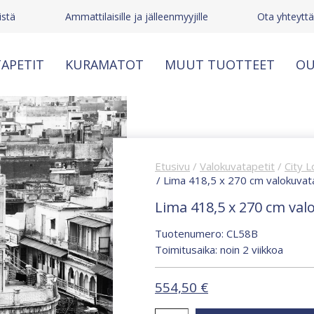
stä
Ammattilaisille ja jälleenmyyjille
Ota yhteytt
APETIT
KURAMATOT
MUUT TUOTTEET
OU
Etusivu
/
Valokuvatapetit
/
City L
/ Lima 418,5 x 270 cm valokuva
Lima 418,5 x 270 cm va
Tuotenumero: CL58B
Toimitusaika: noin 2 viikkoa
554,50
€