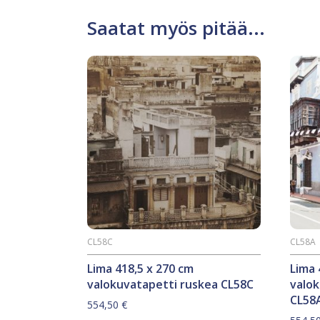
Saatat myös pitää...
CL58C
CL58A
Lima 418,5 x 270 cm
Lima 
valokuvatapetti ruskea CL58C
valo
CL58
554,50
€