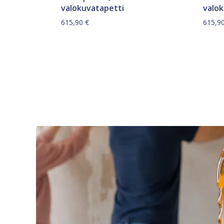
valokuvatapetti
valo
615,90
€
615,9