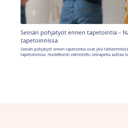
Seinän pohjatyöt ennen tapetointia – N
tapetoinnissa
Seinän pohjatyöt ennen tapetointia ovat yksi tärkeimmist
tapetoinnissa. Huolellisesti valmisteltu seinäpinta auttaa t