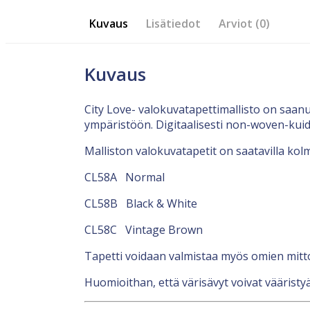
Kuvaus
Lisätiedot
Arviot (0)
Kuvaus
City Love- valokuvatapettimallisto on saan
ympäristöön. Digitaalisesti non-woven-kuid
Malliston valokuvatapetit on saatavilla kolm
CL58A Normal
CL58B Black & White
CL58C Vintage Brown
Tapetti voidaan valmistaa myös omien mit
Huomioithan, että värisävyt voivat vääristyä