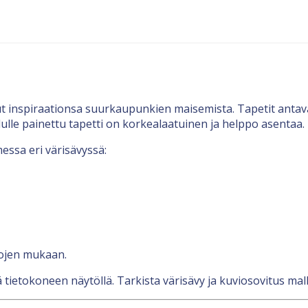
ut inspiraationsa suurkaupunkien maisemista. Tapetit antav
ulle painettu tapetti on korkealaatuinen ja helppo asentaa.
essa eri värisävyssä:
tojen mukaan.
 tietokoneen näytöllä. Tarkista värisävy ja kuviosovitus malli