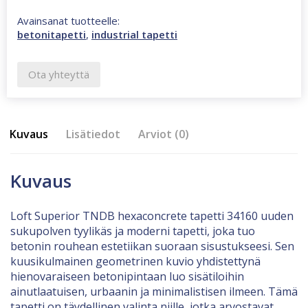
Avainsanat tuotteelle:
betonitapetti
,
industrial tapetti
Ota yhteyttä
Kuvaus
Lisätiedot
Arviot (0)
Kuvaus
Loft Superior TNDB hexaconcrete tapetti 34160 uuden
sukupolven tyylikäs ja moderni tapetti, joka tuo
betonin rouhean estetiikan suoraan sisustukseesi. Sen
kuusikulmainen geometrinen kuvio yhdistettynä
hienovaraiseen betonipintaan luo sisätiloihin
ainutlaatuisen, urbaanin ja minimalistisen ilmeen. Tämä
tapetti on täydellinen valinta niille, jotka arvostavat