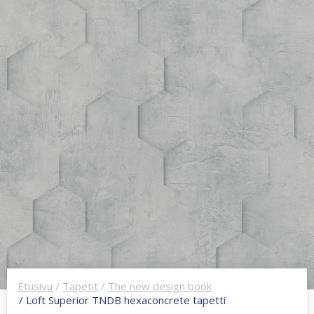
Etusivu
/
Tapetit
/
The new design book
/ Loft Superior TNDB hexaconcrete tapetti