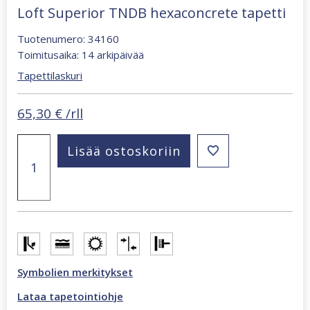
Loft Superior TNDB hexaconcrete tapetti
Tuotenumero: 34160
Toimitusaika: 14 arkipäivää
Tapettilaskuri
65,30
€
/rll
Loft
Lisää ostoskoriin
Superior
TNDB
hexaconcrete
tapetti
määrä
Symbolien merkitykset
Lataa tapetointiohje