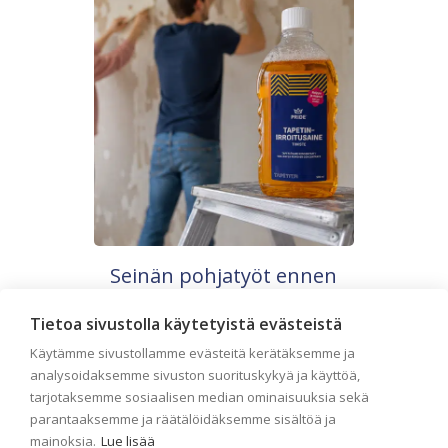
Seinän pohjatyöt ennen
tapetointia – Näin onnistut
Tietoa sivustolla käytetyistä evästeistä
tapetoinnissa
Käytämme sivustollamme evästeitä kerätäksemme ja
Seinän pohjatyöt ennen tapetointia
analysoidaksemme sivuston suorituskykyä ja käyttöä,
ovat yksi tärkeimmistä vaiheista
tarjotaksemme sosiaalisen median ominaisuuksia sekä
onnistuneessa tapetoinnissa.
Huolellisesti valmisteltu seinäpinta
parantaaksemme ja räätälöidäksemme sisältöä ja
auttaa tapettia […]
mainoksia.
Lue lisää