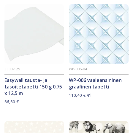
3333-125
WP-006-04
Easywall tausta- ja
WP-006 vaaleansininen
tasoitetapetti 150 g 0,75
graafinen tapetti
x 12,5 m
110,40
€
/rll
66,60
€