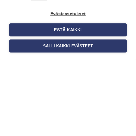
Evästeasetukset
ESTÄ KAIKKI
SALLI KAIKKI EVÄSTEET
Tilaa uutiskirje
Haluaisitko nähdä uusimmat tapettimallistot heti
ensimmäisenä? Naputtele tiedot alas niin