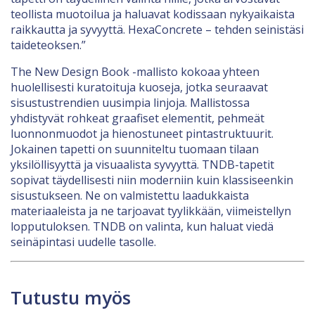
teollista muotoilua ja haluavat kodissaan nykyaikaista
raikkautta ja syvyyttä. HexaConcrete – tehden seinistäsi
taideteoksen.”
The New Design Book -mallisto kokoaa yhteen
huolellisesti kuratoituja kuoseja, jotka seuraavat
sisustustrendien uusimpia linjoja. Mallistossa
yhdistyvät rohkeat graafiset elementit, pehmeät
luonnonmuodot ja hienostuneet pintastruktuurit.
Jokainen tapetti on suunniteltu tuomaan tilaan
yksilöllisyyttä ja visuaalista syvyyttä. TNDB-tapetit
sopivat täydellisesti niin moderniin kuin klassiseenkin
sisustukseen. Ne on valmistettu laadukkaista
materiaaleista ja ne tarjoavat tyylikkään, viimeistellyn
lopputuloksen. TNDB on valinta, kun haluat viedä
seinäpintasi uudelle tasolle.
Tutustu myös