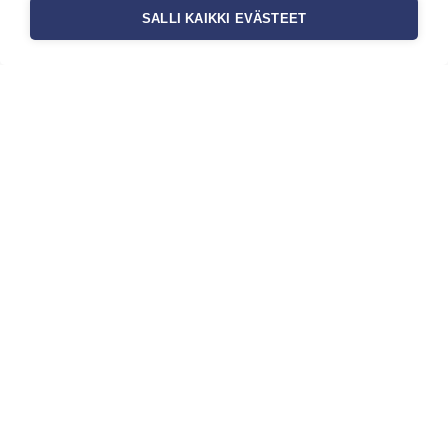
SALLI KAIKKI EVÄSTEET
Tilaa uutiskirje
Haluaisitko nähdä uusimmat tapettimallistot heti
ensimmäisenä? Naputtele tiedot alas niin
pidämme sinut ajantasalla.