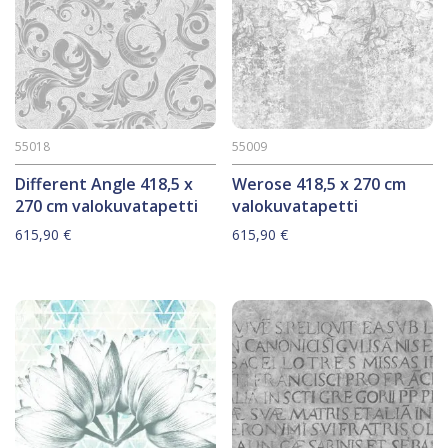
55018
55009
Different Angle 418,5 x
Werose 418,5 x 270 cm
270 cm valokuvatapetti
valokuvatapetti
615,90
€
615,90
€