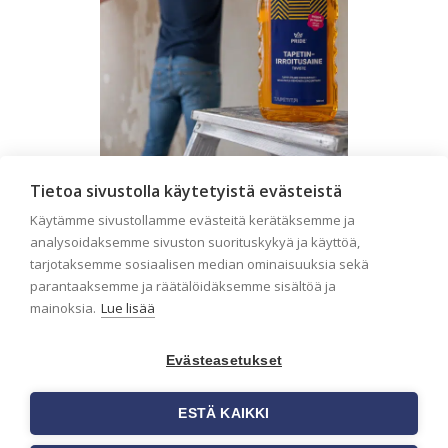
Tietoa sivustolla käytetyistä evästeistä
Seinän pohjatyöt ennen
Käytämme sivustollamme evästeitä kerätäksemme ja
tapetointia – Näin
analysoidaksemme sivuston suorituskykyä ja käyttöä,
onnistut tapetoinnissa
tarjotaksemme sosiaalisen median ominaisuuksia sekä
Seinän pohjatyöt ennen tapetointia
parantaaksemme ja räätälöidäksemme sisältöä ja
ovat yksi tärkeimmistä vaiheista
mainoksia.
Lue lisää
onnistuneessa tapetoinnissa.
Huolellisesti valmisteltu seinäpinta
auttaa tapettia […]
Evästeasetukset
ESTÄ KAIKKI