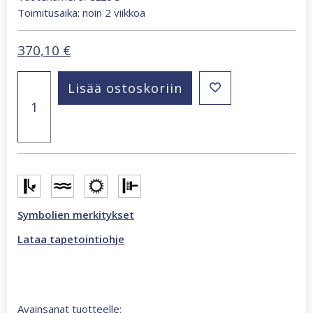
Toimitusaika: noin 2 viikkoa
370,10
€
London
Lisää ostoskoriin
279
x
270
cm
valokuvatapetti
ruskea
CL29C
määrä
Symbolien merkitykset
Lataa tapetointiohje
Avainsanat tuotteelle: