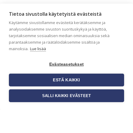
Seinän pohjatyöt ennen
Tietoa sivustolla käytetyistä evästeistä
tapetointia – Näin
Käytämme sivustollamme evästeitä kerätäksemme ja
onnistut tapetoinnissa
analysoidaksemme sivuston suorituskykyä ja käyttöä,
Seinän pohjatyöt ennen tapetointia
tarjotaksemme sosiaalisen median ominaisuuksia sekä
ovat yksi tärkeimmistä vaiheista
parantaaksemme ja räätälöidäksemme sisältöä ja
onnistuneessa tapetoinnissa.
mainoksia.
Lue lisää
Huolellisesti valmisteltu seinäpinta
auttaa tapettia […]
Evästeasetukset
ESTÄ KAIKKI
SALLI KAIKKI EVÄSTEET