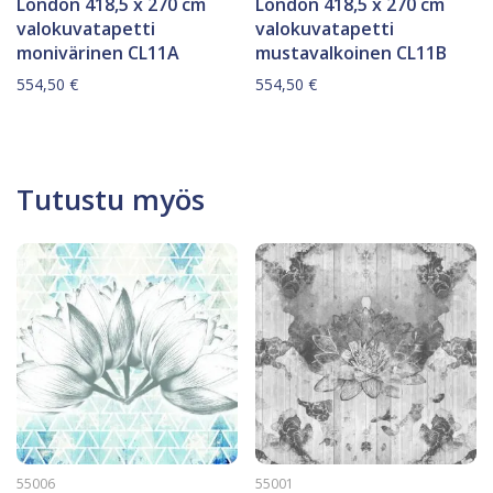
London 418,5 x 270 cm
London 418,5 x 270 cm
valokuvatapetti
valokuvatapetti
monivärinen CL11A
mustavalkoinen CL11B
554,50
€
554,50
€
Tutustu myös
55006
55001