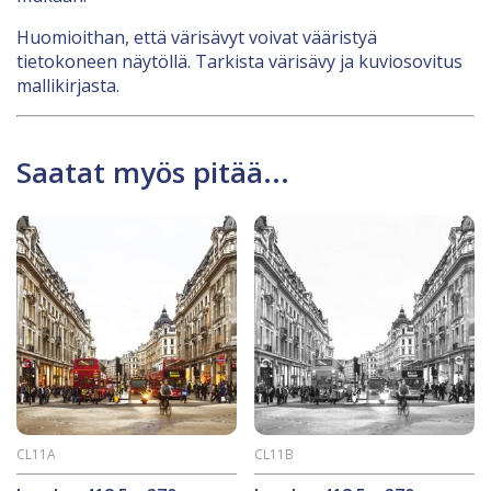
Huomioithan, että värisävyt voivat vääristyä
tietokoneen näytöllä. Tarkista värisävy ja kuviosovitus
mallikirjasta.
Saatat myös pitää...
CL11A
CL11B