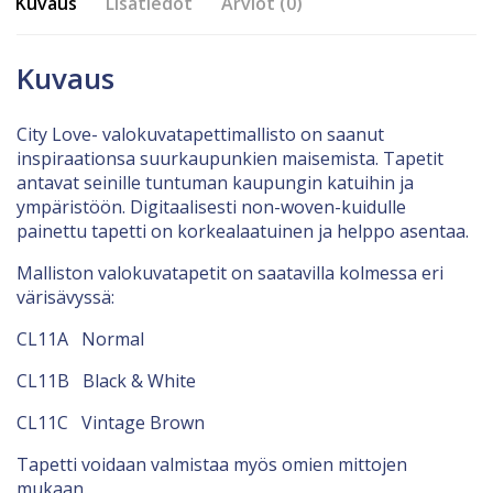
Kuvaus
Lisätiedot
Arviot (0)
Kuvaus
City Love- valokuvatapettimallisto on saanut
inspiraationsa suurkaupunkien maisemista. Tapetit
antavat seinille tuntuman kaupungin katuihin ja
ympäristöön. Digitaalisesti non-woven-kuidulle
painettu tapetti on korkealaatuinen ja helppo asentaa.
Malliston valokuvatapetit on saatavilla kolmessa eri
värisävyssä:
CL11A Normal
CL11B Black & White
CL11C Vintage Brown
Tapetti voidaan valmistaa myös omien mittojen
mukaan.