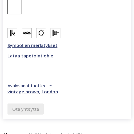
270
cm
valokuvatapetti
ruskea
CL11C
määrä
Symbolien merkitykset
Lataa tapetointiohje
Avainsanat tuotteelle:
vintage brown
,
London
Ota yhteyttä