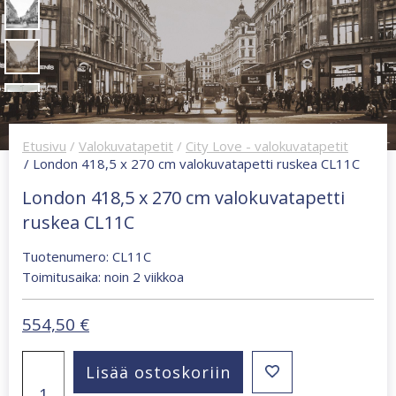
Etusivu
/
Valokuvatapetit
/
City Love - valokuvatapetit
/ London 418,5 x 270 cm valokuvatapetti ruskea CL11C
London 418,5 x 270 cm valokuvatapetti
ruskea CL11C
Tuotenumero: CL11C
Toimitusaika: noin 2 viikkoa
554,50
€
London
Lisää ostoskoriin
418,5
x