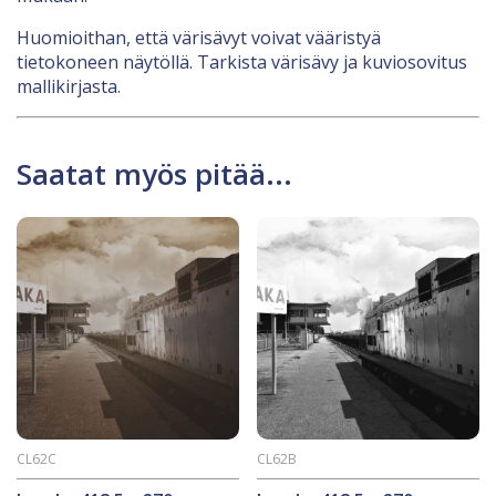
Huomioithan, että värisävyt voivat vääristyä
tietokoneen näytöllä. Tarkista värisävy ja kuviosovitus
mallikirjasta.
Saatat myös pitää...
CL62C
CL62B