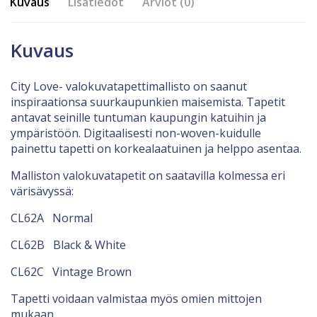
Kuvaus
Lisätiedot
Arviot (0)
Kuvaus
City Love- valokuvatapettimallisto on saanut
inspiraationsa suurkaupunkien maisemista. Tapetit
antavat seinille tuntuman kaupungin katuihin ja
ympäristöön. Digitaalisesti non-woven-kuidulle
painettu tapetti on korkealaatuinen ja helppo asentaa.
Malliston valokuvatapetit on saatavilla kolmessa eri
värisävyssä:
CL62A Normal
CL62B Black & White
CL62C Vintage Brown
Tapetti voidaan valmistaa myös omien mittojen
mukaan.