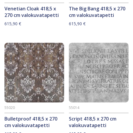
Venetian Cloak 418,5 x
The Big Bang 418,5 x 270
270 cm valokuvatapetti
cm valokuvatapetti
615,90
€
615,90
€
55020
55014
Bulletproof 418,5 x 270
Script 418,5 x 270 cm
cm valokuvatapetti
valokuvatapetti