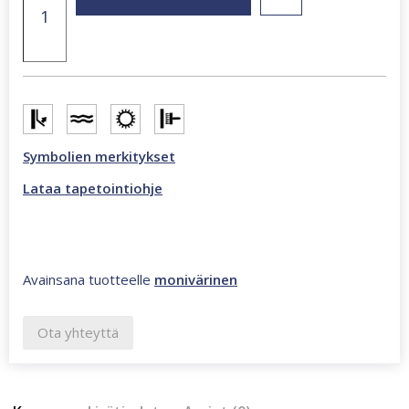
x
270
cm
valokuvatapetti
monivärinen
CL62A
määrä
Symbolien merkitykset
Lataa tapetointiohje
Avainsana tuotteelle
monivärinen
Ota yhteyttä