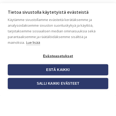
Seinän pohjatyöt ennen
Tietoa sivustolla käytetyistä evästeistä
tapetointia – Näin
Käytämme sivustollamme evästeitä kerätäksemme ja
onnistut tapetoinnissa
analysoidaksemme sivuston suorituskykyä ja käyttöä,
Seinän pohjatyöt ennen tapetointia
tarjotaksemme sosiaalisen median ominaisuuksia sekä
ovat yksi tärkeimmistä vaiheista
parantaaksemme ja räätälöidäksemme sisältöä ja
onnistuneessa tapetoinnissa.
mainoksia.
Lue lisää
Huolellisesti valmisteltu seinäpinta
auttaa tapettia […]
Evästeasetukset
ESTÄ KAIKKI
SALLI KAIKKI EVÄSTEET