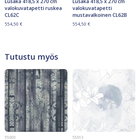
Lusaka 418,5 x 270 cm
Lusaka 418,5 x 270 cm
valokuvatapetti ruskea
valokuvatapetti
CL62C
mustavalkoinen CL62B
554,50
€
554,50
€
Tutustu myös
55003
55013