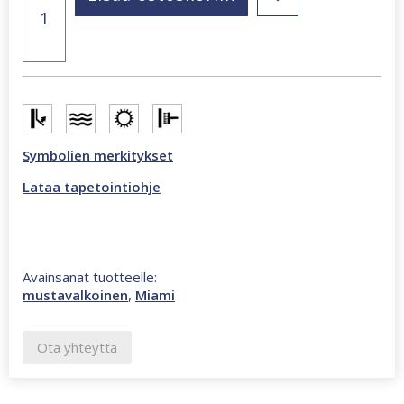
x
270
cm
valokuvatapetti
mustavalkoinen
CL38B
määrä
Symbolien merkitykset
Lataa tapetointiohje
Avainsanat tuotteelle:
mustavalkoinen
,
Miami
Ota yhteyttä