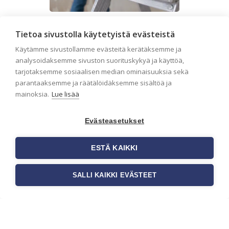
Seinän pohjatyöt ennen
Tietoa sivustolla käytetyistä evästeistä
tapetointia – Näin
Käytämme sivustollamme evästeitä kerätäksemme ja
onnistut tapetoinnissa
analysoidaksemme sivuston suorituskykyä ja käyttöä,
Seinän pohjatyöt ennen tapetointia
tarjotaksemme sosiaalisen median ominaisuuksia sekä
ovat yksi tärkeimmistä vaiheista
parantaaksemme ja räätälöidäksemme sisältöä ja
onnistuneessa tapetoinnissa.
mainoksia.
Lue lisää
Huolellisesti valmisteltu seinäpinta
auttaa tapettia […]
Evästeasetukset
ESTÄ KAIKKI
SALLI KAIKKI EVÄSTEET