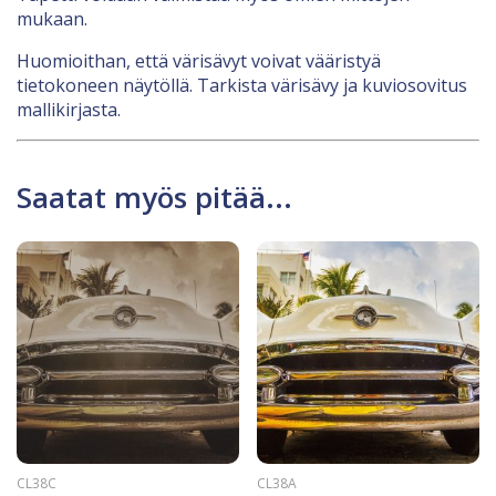
mukaan.
Huomioithan, että värisävyt voivat vääristyä
tietokoneen näytöllä. Tarkista värisävy ja kuviosovitus
mallikirjasta.
Saatat myös pitää...
CL38C
CL38A