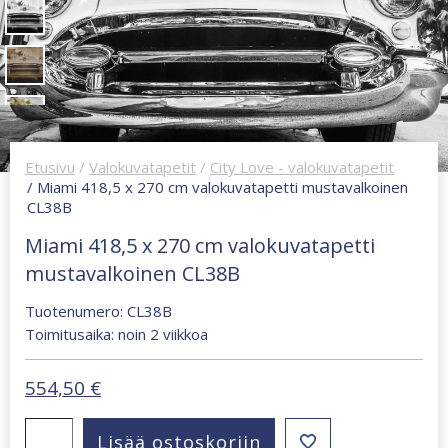
Etusivu
/
Valokuvatapetit
/
City Love - valokuvatapetit
/ Miami 418,5 x 270 cm valokuvatapetti mustavalkoinen
CL38B
Miami 418,5 x 270 cm valokuvatapetti
mustavalkoinen CL38B
Tuotenumero: CL38B
Toimitusaika: noin 2 viikkoa
554,50
€
Miami
Lisää ostoskoriin
418,5