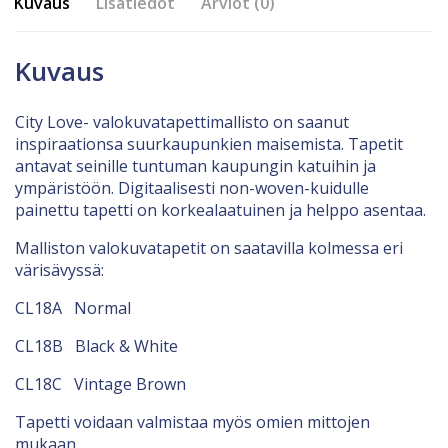
Kuvaus
Lisätiedot
Arviot (0)
Kuvaus
City Love- valokuvatapettimallisto on saanut
inspiraationsa suurkaupunkien maisemista. Tapetit
antavat seinille tuntuman kaupungin katuihin ja
ympäristöön. Digitaalisesti non-woven-kuidulle
painettu tapetti on korkealaatuinen ja helppo asentaa.
Malliston valokuvatapetit on saatavilla kolmessa eri
värisävyssä:
CL18A Normal
CL18B Black & White
CL18C Vintage Brown
Tapetti voidaan valmistaa myös omien mittojen
mukaan.