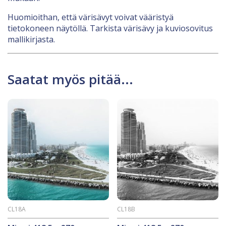
Huomioithan, että värisävyt voivat vääristyä
tietokoneen näytöllä. Tarkista värisävy ja kuviosovitus
mallikirjasta.
Saatat myös pitää...
CL18A
CL18B