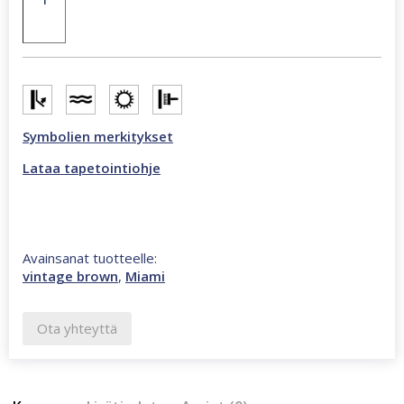
270
cm
valokuvatapetti
ruskea
CL18C
määrä
Symbolien merkitykset
Lataa tapetointiohje
Avainsanat tuotteelle:
vintage brown
,
Miami
Ota yhteyttä