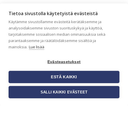
Seinän pohjatyöt ennen
Tietoa sivustolla käytetyistä evästeistä
tapetointia – Näin
Käytämme sivustollamme evästeitä kerätäksemme ja
onnistut tapetoinnissa
analysoidaksemme sivuston suorituskykyä ja käyttöä,
Seinän pohjatyöt ennen tapetointia
tarjotaksemme sosiaalisen median ominaisuuksia sekä
ovat yksi tärkeimmistä vaiheista
parantaaksemme ja räätälöidäksemme sisältöä ja
onnistuneessa tapetoinnissa.
mainoksia.
Lue lisää
Huolellisesti valmisteltu seinäpinta
auttaa tapettia […]
Evästeasetukset
ESTÄ KAIKKI
SALLI KAIKKI EVÄSTEET