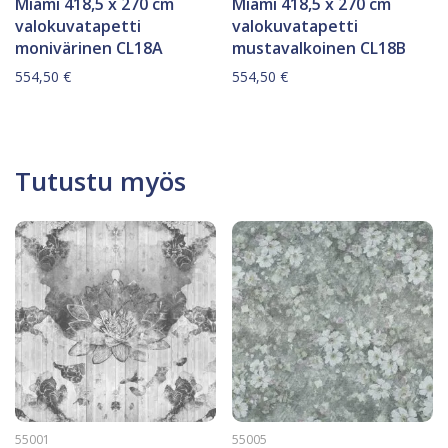
Miami 418,5 x 270 cm
Miami 418,5 x 270 cm
valokuvatapetti
valokuvatapetti
monivärinen CL18A
mustavalkoinen CL18B
554,50
€
554,50
€
Tutustu myös
55001
55005