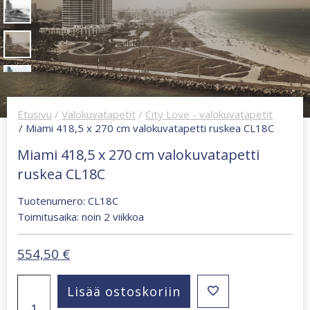
Etusivu
/
Valokuvatapetit
/
City Love - valokuvatapetit
/ Miami 418,5 x 270 cm valokuvatapetti ruskea CL18C
Miami 418,5 x 270 cm valokuvatapetti
ruskea CL18C
Tuotenumero: CL18C
Toimitusaika: noin 2 viikkoa
554,50
€
Miami
Lisää ostoskoriin
418,5
x