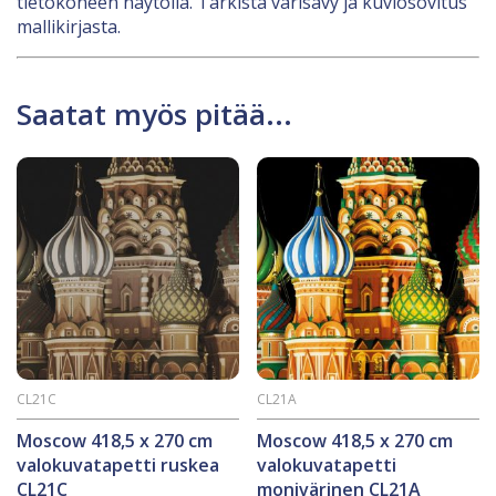
tietokoneen näytöllä. Tarkista värisävy ja kuviosovitus
mallikirjasta.
Saatat myös pitää...
CL21C
CL21A
Moscow 418,5 x 270 cm
Moscow 418,5 x 270 cm
valokuvatapetti ruskea
valokuvatapetti
CL21C
monivärinen CL21A