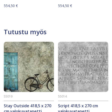
554,50
€
554,50
€
Tutustu myös
55019
55014
Stay Outside 418,5 x 270
Script 418,5 x 270 cm
cm valokuvatapetti
valokuvatapetti