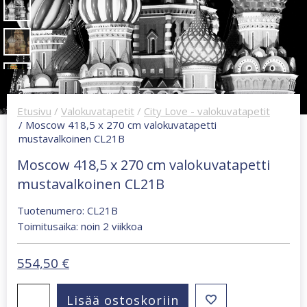
Etusivu
/
Valokuvatapetit
/
City Love - valokuvatapetit
/ Moscow 418,5 x 270 cm valokuvatapetti
mustavalkoinen CL21B
Moscow 418,5 x 270 cm valokuvatapetti
mustavalkoinen CL21B
Tuotenumero: CL21B
Toimitusaika: noin 2 viikkoa
554,50
€
Moscow
Lisää ostoskoriin
418,5