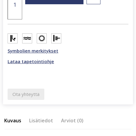
x
270
cm
valokuvatapetti
mustavalkoinen
CL21B
määrä
Symbolien merkitykset
Lataa tapetointiohje
Ota yhteyttä
Kuvaus
Lisätiedot
Arviot (0)