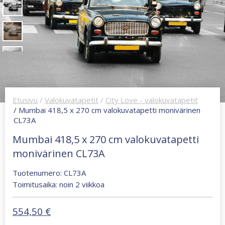
Etusivu
/
Valokuvatapetit
/
City Love - valokuvatapetit
/ Mumbai 418,5 x 270 cm valokuvatapetti monivärinen
CL73A
Mumbai 418,5 x 270 cm valokuvatapetti
monivärinen CL73A
Tuotenumero: CL73A
Toimitusaika: noin 2 viikkoa
554,50
€