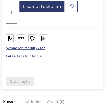
Mumbai
Lisää ostoskoriin
418,5
x
270
cm
valokuvatapetti
monivärinen
CL73A
määrä
Symbolien merkitykset
Lataa tapetointiohje
Ota yhteyttä
Kuvaus
Lisätiedot
Arviot (0)