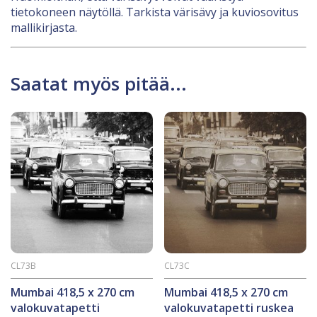
tietokoneen näytöllä. Tarkista värisävy ja kuviosovitus
mallikirjasta.
Saatat myös pitää...
CL73B
CL73C
Mumbai 418,5 x 270 cm
Mumbai 418,5 x 270 cm
valokuvatapetti
valokuvatapetti ruskea