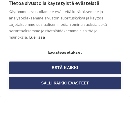
valitset oikeat tapetit
Tietoa sivustolla käytetyistä evästeistä
liiketiloihin ja julkisiin
Käytämme sivustollamme evästeitä kerätäksemme ja
kohteisiin
analysoidaksemme sivuston suorituskykyä ja käyttöä,
tarjotaksemme sosiaalisen median ominaisuuksia sekä
Liiketilan tapetointi on tärkeä osa
parantaaksemme ja räätälöidäksemme sisältöä ja
yrityksen visuaalista ilmettä,
mainoksia.
Lue lisää
asiakaskokemusta sekä tilan
toimivuutta. Tapetit liiketiloihin valitaan
[…]
Evästeasetukset
ESTÄ KAIKKI
SALLI KAIKKI EVÄSTEET