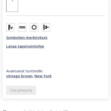
x
270
cm
valokuvatapetti
ruskea
CL08C
määrä
Symbolien merkitykset
Lataa tapetointiohje
Avainsanat tuotteelle:
vintage brown
,
New York
Ota yhteyttä