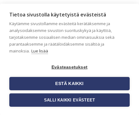
Seinän pohjatyöt ennen
Tietoa sivustolla käytetyistä evästeistä
tapetointia – Näin
Käytämme sivustollamme evästeitä kerätäksemme ja
onnistut tapetoinnissa
analysoidaksemme sivuston suorituskykyä ja käyttöä,
Seinän pohjatyöt ennen tapetointia
tarjotaksemme sosiaalisen median ominaisuuksia sekä
ovat yksi tärkeimmistä vaiheista
parantaaksemme ja räätälöidäksemme sisältöä ja
onnistuneessa tapetoinnissa.
mainoksia.
Lue lisää
Huolellisesti valmisteltu seinäpinta
auttaa tapettia […]
Evästeasetukset
ESTÄ KAIKKI
SALLI KAIKKI EVÄSTEET