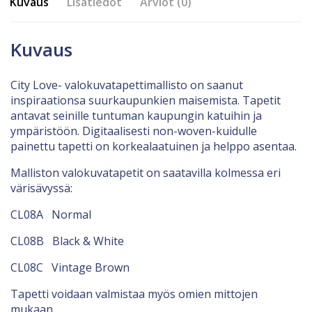
Kuvaus
Lisätiedot
Arviot (0)
Kuvaus
City Love- valokuvatapettimallisto on saanut
inspiraationsa suurkaupunkien maisemista. Tapetit
antavat seinille tuntuman kaupungin katuihin ja
ympäristöön. Digitaalisesti non-woven-kuidulle
painettu tapetti on korkealaatuinen ja helppo asentaa.
Malliston valokuvatapetit on saatavilla kolmessa eri
värisävyssä:
CL08A Normal
CL08B Black & White
CL08C Vintage Brown
Tapetti voidaan valmistaa myös omien mittojen
mukaan.