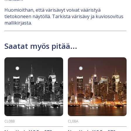
Huomioithan, että värisävyt voivat vääristyä
tietokoneen näytöllä. Tarkista värisävy ja kuviosovitus
mallikirjasta.
Saatat myös pitää...
CL08B
CL08A