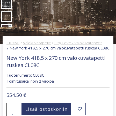
Etusivu
/
Valokuvatapetit
/
City Love - valokuvatapetit
/ New York 418,5 x 270 cm valokuvatapetti ruskea CL08C
New York 418,5 x 270 cm valokuvatapetti
ruskea CL08C
Tuotenumero: CL08C
Toimitusaika: noin 2 viikkoa
554,50
€
New
Lisää ostoskoriin
York
418,5