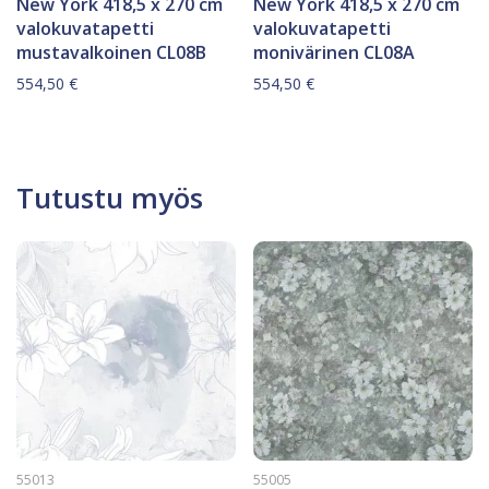
New York 418,5 x 270 cm
New York 418,5 x 270 cm
valokuvatapetti
valokuvatapetti
mustavalkoinen CL08B
monivärinen CL08A
554,50
€
554,50
€
Tutustu myös
55013
55005