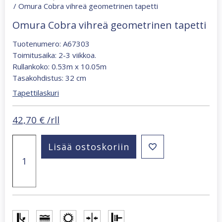
/ Omura Cobra vihreä geometrinen tapetti
Omura Cobra vihreä geometrinen tapetti
Tuotenumero: A67303
Toimitusaika: 2-3 viikkoa.
Rullankoko: 0.53m x 10.05m
Tasakohdistus: 32 cm
Tapettilaskuri
42,70
€
/rll
Omura
Lisää ostoskoriin
Cobra
vihreä
geometrinen
tapetti
määrä