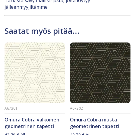
Tarkista sävy mallikirjasta, joita löytyy
jälleenmyyjiltämme.
Saatat myös pitää...
A67301
A67302
Omura Cobra valkoinen
Omura Cobra musta
geometrinen tapetti
geometrinen tapetti
42,70
€
/rll
42,70
€
/rll