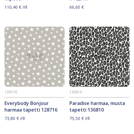
110,40
€
/rll
66,60
€
128716
136810
Everybody Bonjour
Paradise harmaa, musta
harmaa tapetti 128716
tapetti 136810
73,80
€
/rll
75,50
€
/rll