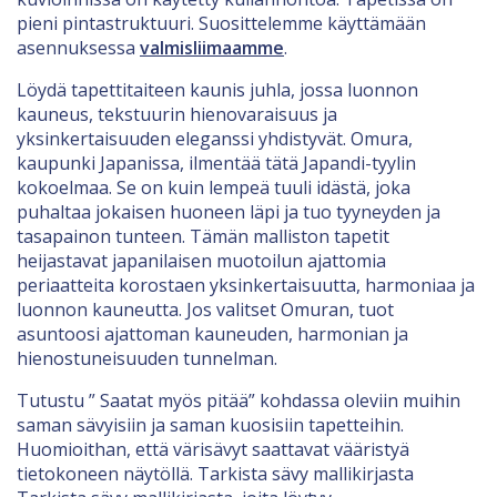
pieni pintastruktuuri. Suosittelemme käyttämään
asennuksessa
valmisliimaamme
.
Löydä tapettitaiteen kaunis juhla, jossa luonnon
kauneus, tekstuurin hienovaraisuus ja
yksinkertaisuuden eleganssi yhdistyvät. Omura,
kaupunki Japanissa, ilmentää tätä Japandi-tyylin
kokoelmaa. Se on kuin lempeä tuuli idästä, joka
puhaltaa jokaisen huoneen läpi ja tuo tyyneyden ja
tasapainon tunteen. Tämän malliston tapetit
heijastavat japanilaisen muotoilun ajattomia
periaatteita korostaen yksinkertaisuutta, harmoniaa ja
luonnon kauneutta. Jos valitset Omuran, tuot
asuntoosi ajattoman kauneuden, harmonian ja
hienostuneisuuden tunnelman.
Tutustu ” Saatat myös pitää” kohdassa oleviin muihin
saman sävyisiin ja saman kuosisiin tapetteihin.
Huomioithan, että värisävyt saattavat vääristyä
tietokoneen näytöllä. Tarkista sävy mallikirjasta