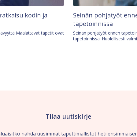
 ratkaisu kodin ja
Seinän pohjatyöt enne
tapetoinnissa
tävyyttä Maalattavat tapetit ovat
Seinän pohjatyöt ennen tapetoin
tapetoinnissa. Huolellisesti valm
Tilaa uutiskirje
luaisitko nähdä uusimmat tapettimallistot heti ensimmäise