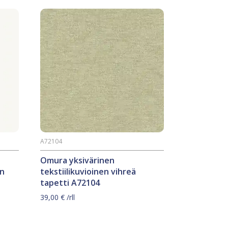
A72104
Omura yksivärinen
en
tekstiilikuvioinen vihreä
tapetti A72104
39,00
€
/rll