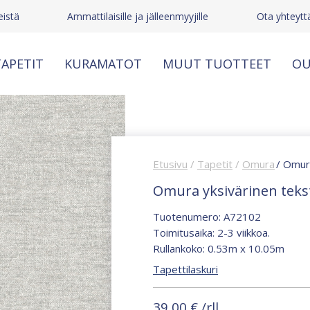
istä
Ammattilaisille ja jälleenmyyjille
Ota yhteytt
APETIT
KURAMATOT
MUUT TUOTTEET
OU
Etusivu
/
Tapetit
/
Omura
/ Omura
Omura yksivärinen tekst
Tuotenumero: A72102
Toimitusaika: 2-3 viikkoa.
Rullankoko: 0.53m x 10.05m
Tapettilaskuri
39,00
€
/rll