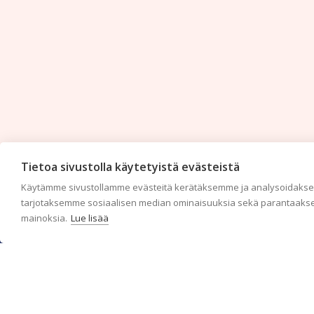
Tietoa sivustolla käytetyistä evästeistä
Käytämme sivustollamme evästeitä kerätäksemme ja analysoidaksem
tarjotaksemme sosiaalisen median ominaisuuksia sekä parantaakse
mainoksia.
Lue lisää
c/o Suomen AM-Markkinointi Oy