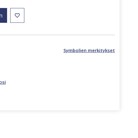
n
Symbolien merkitykset
osi