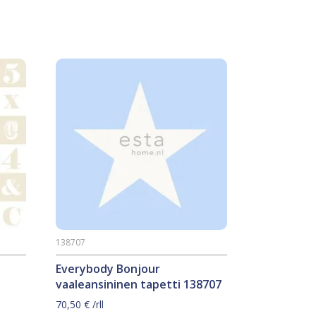
138707
Everybody Bonjour
vaaleansininen tapetti 138707
70,50
€
/rll