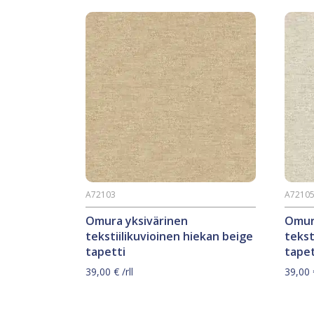
A72103
A7210
Omura yksivärinen
Omur
tekstiilikuvioinen hiekan beige
tekst
tapetti
tapet
39,00
€
/rll
39,00