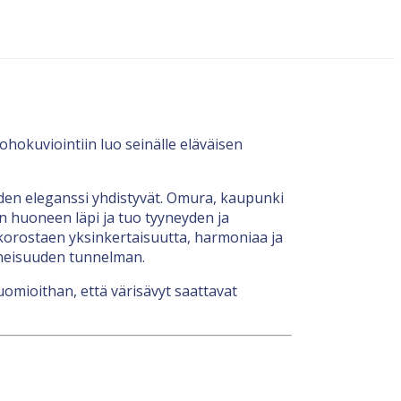
hokuviointiin luo seinälle eläväisen
uden eleganssi yhdistyvät. Omura, kaupunki
en huoneen läpi ja tuo tyyneyden ja
 korostaen yksinkertaisuutta, harmoniaa ja
uneisuuden tunnelman.
uomioithan, että värisävyt saattavat