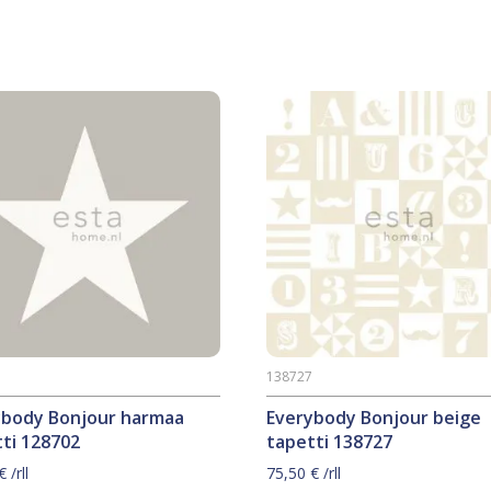
2
138727
ybody Bonjour harmaa
Everybody Bonjour beige
ti 128702
tapetti 138727
€
/rll
75,50
€
/rll