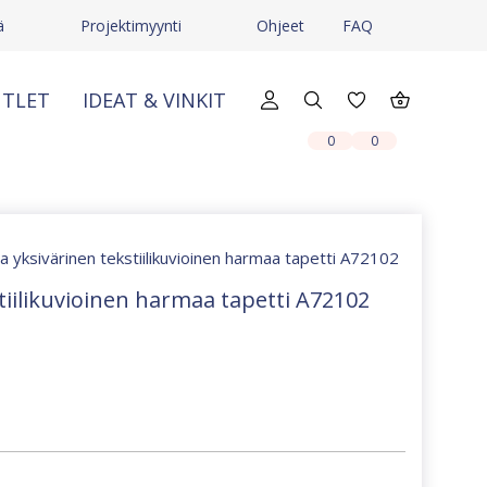
ä
Projektimyynti
Ohjeet
FAQ
TLET
IDEAT & VINKIT
X
X
0
0
 yksivärinen tekstiilikuvioinen harmaa tapetti A72102
iilikuvioinen harmaa tapetti A72102