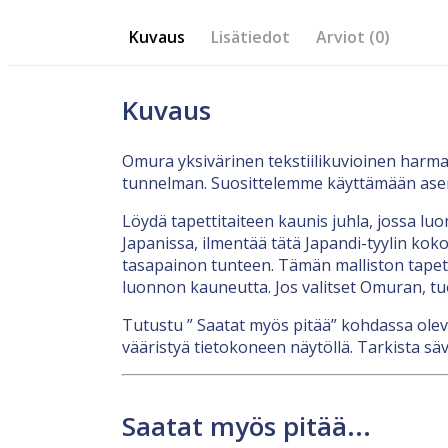
Kuvaus
Lisätiedot
Arviot (0)
Kuvaus
Omura yksivärinen tekstiilikuvioinen harma
tunnelman. Suosittelemme käyttämään as
Löydä tapettitaiteen kaunis juhla, jossa l
Japanissa, ilmentää tätä Japandi-tyylin kok
tasapainon tunteen. Tämän malliston tapeti
luonnon kauneutta. Jos valitset Omuran, 
Tutustu ” Saatat myös pitää” kohdassa olevi
vääristyä tietokoneen näytöllä. Tarkista sävy
Saatat myös pitää...