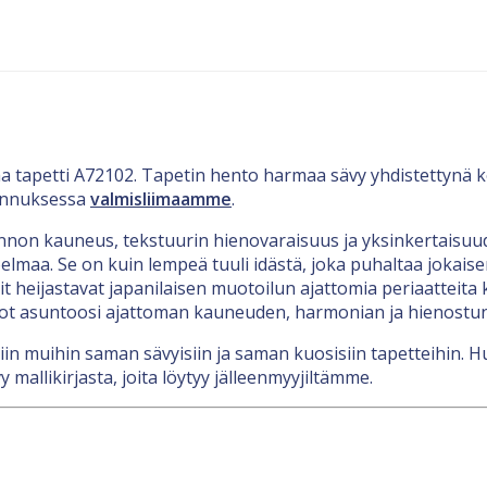
a tapetti A72102. Tapetin hento harmaa sävy yhdistettynä ko
ennuksessa
valmisliimaamme
.
uonnon kauneus, tekstuurin hienovaraisuus ja yksinkertaisu
oelmaa. Se on kuin lempeä tuuli idästä, joka puhaltaa jokais
t heijastavat japanilaisen muotoilun ajattomia periaatteita
tuot asuntoosi ajattoman kauneuden, harmonian ja hienost
in muihin saman sävyisiin ja saman kuosisiin tapetteihin. H
 mallikirjasta, joita löytyy jälleenmyyjiltämme.