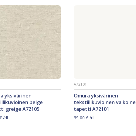
5
A72101
a yksivärinen
Omura yksivärinen
iilikuvioinen beige
tekstiilikuvioinen valkoin
ti greige A72105
tapetti A72101
€
/rll
39,00
€
/rll