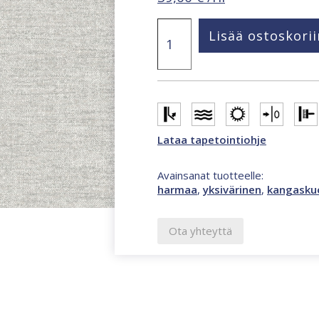
Omura
Lisää ostoskorii
yksivärinen
tekstiilikuvioinen
harmaa
tapetti
A72102
määrä
Lataa tapetointiohje
Avainsanat tuotteelle:
harmaa
,
yksivärinen
,
kangasku
Ota yhteyttä