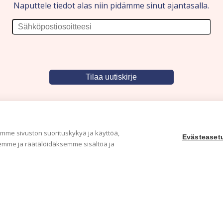
Naputtele tiedot alas niin pidämme sinut ajantasalla.
me sivuston suorituskykyä ja käyttöä,
Evästeaset
mme ja räätälöidäksemme sisältöä ja
Yritys
Ka