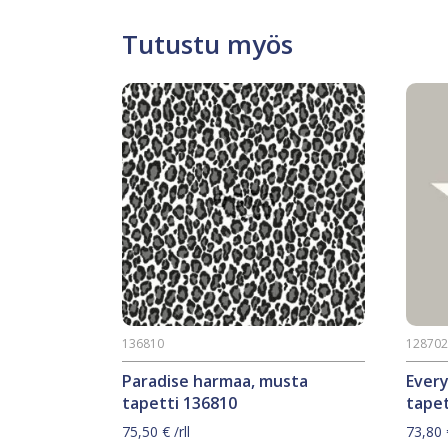
Tutustu myös
136810
12870
Paradise harmaa, musta
Ever
tapetti 136810
tapet
75,50
€
/rll
73,80