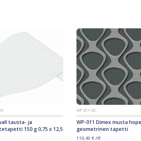
25
WP-011-02
all tausta- ja
WP-011 Dimex musta hop
tetapetti 150 g 0,75 x 12,5
geometrinen tapetti
110,40
€
/rll