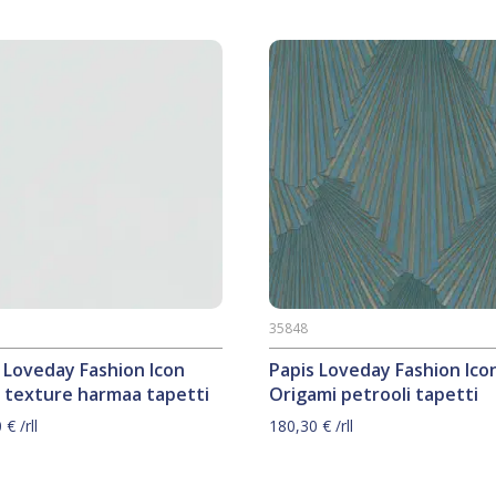
35848
 Loveday Fashion Icon
Papis Loveday Fashion Ico
 texture harmaa tapetti
Origami petrooli tapetti
0
€
/rll
180,30
€
/rll