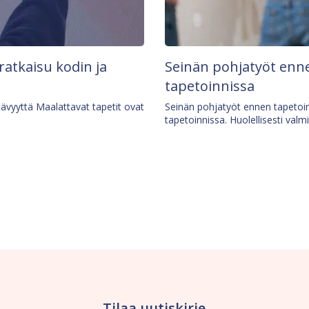
 ratkaisu kodin ja
Seinän pohjatyöt enne
tapetoinnissa
tävyyttä Maalattavat tapetit ovat
Seinän pohjatyöt ennen tapetoin
tapetoinnissa. Huolellisesti valm
Tilaa uutiskirje