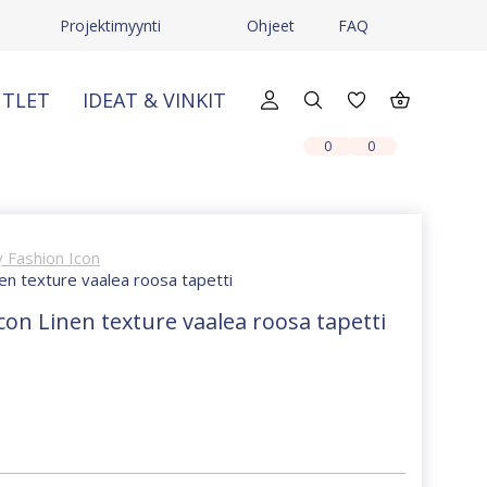
Projektimyynti
Ohjeet
FAQ
TLET
IDEAT & VINKIT
X
X
0
0
 Fashion Icon
en texture vaalea roosa tapetti
con Linen texture vaalea roosa tapetti