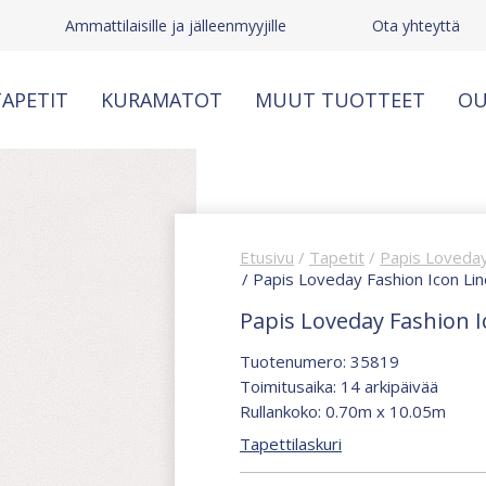
Ammattilaisille ja jälleenmyyjille
Ota yhteyttä
APETIT
KURAMATOT
MUUT TUOTTEET
OU
Etusivu
/
Tapetit
/
Papis Loveday
/ Papis Loveday Fashion Icon Lin
Papis Loveday Fashion I
Tuotenumero: 35819
Toimitusaika: 14 arkipäivää
Rullankoko: 0.70m x 10.05m
Tapettilaskuri