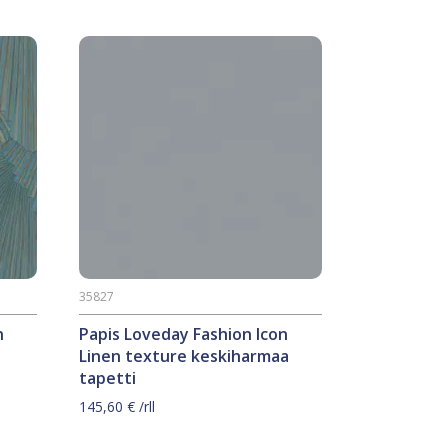
35827
n
Papis Loveday Fashion Icon
Linen texture keskiharmaa
tapetti
145,60
€
/rll