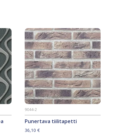
9044-2
ea
Punertava tiilitapetti
36,10
€