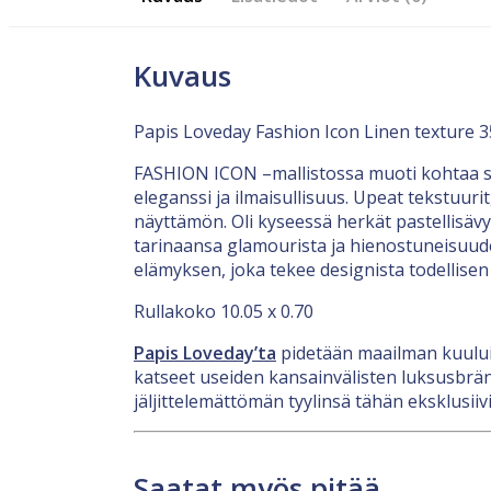
Kuvaus
Papis Loveday Fashion Icon Linen texture 35
FASHION ICON –mallistossa muoti kohtaa sisu
eleganssi ja ilmaisullisuus. Upeat tekstuurit
näyttämön. Oli kyseessä herkät pastellisävy
tarinaansa glamourista ja hienostuneisuude
elämyksen, joka tekee designista todellis
Rullakoko 10.05 x 0.70
Papis Loveday’ta
pidetään maailman kuului
katseet useiden kansainvälisten luksusbrä
jäljittelemättömän tyylinsä tähän eksklusiiv
Saatat myös pitää...