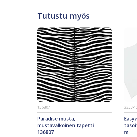
Tutustu myös
136807
3333-1
Paradise musta,
Easyw
mustavalkoinen tapetti
tasoi
136807
m