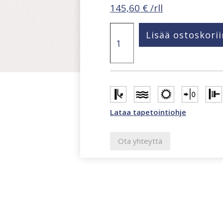
145,60
€
/rll
Papis
Lisää ostoskorii
Loveday
Fashion
Icon
Linen
texture
vaalea
roosa
tapetti
Lataa tapetointiohje
määrä
Ota yhteyttä