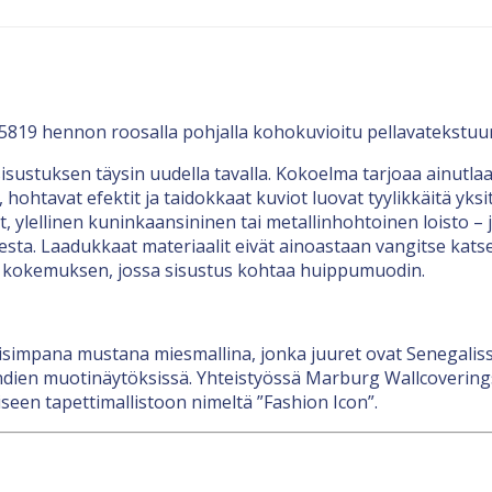
819 hennon roosalla pohjalla kohokuvioitu pellavatekstuurip
stuksen täysin uudella tavalla. Kokoelma tarjoaa ainutlaatu
, hohtavat efektit ja taidokkaat kuviot luovat tyylikkäitä yk
t, ylellinen kuninkaansininen tai metallinhohtoinen loisto –
sta. Laadukkaat materiaalit eivät ainoastaan vangitse kats
en kokemuksen, jossa sisustus kohtaa huippumuodin.
simpana mustana miesmallina, jonka juuret ovat Senegaliss
ndien muotinäytöksissä.
Yhteistyössä Marburg Wallcoverings
iseen tapettimallistoon nimeltä ”Fashion Icon”.