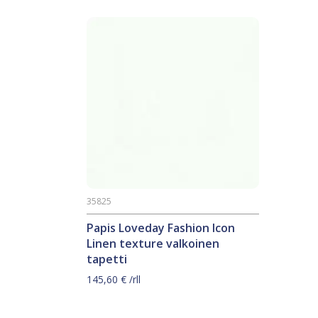
35825
Papis Loveday Fashion Icon
Linen texture valkoinen
tapetti
145,60
€
/rll