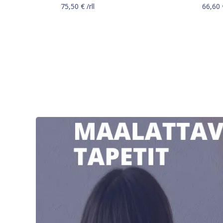
75,50
€
/rll
66,60