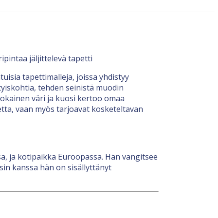
intaa jäljittelevä tapetti
isia tapettimalleja, joissa yhdistyy
sityiskohtia, tehden seinistä muodin
 jokainen väri ja kuosi kertoo omaa
etta, vaan myös tarjoavat kosketeltavan
a, ja kotipaikka Euroopassa. Hän vangitsee
in kanssa hän on sisällyttänyt