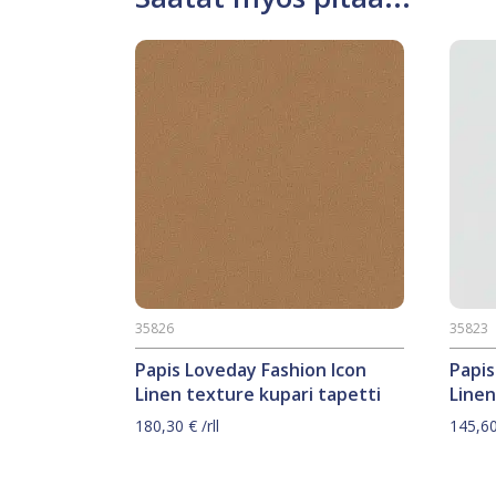
35826
35823
Papis Loveday Fashion Icon
Papis
Linen texture kupari tapetti
Linen
180,30
€
/rll
145,6