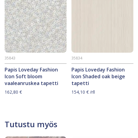
35843
35834
Papis Loveday Fashion
Papis Loveday Fashion
Icon Soft bloom
Icon Shaded oak beige
vaaleanruskea tapetti
tapetti
162,80
€
154,10
€
/rll
Tutustu myös