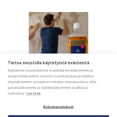
Tietoa sivustolla käytetyistä evästeistä
Käytämme sivustollamme evästeitä kerätäksemme ja
analysoidaksemme sivuston suorituskykyä ja käyttöä,
tarjotaksemme sosiaalisen median ominaisuuksia sekä
parantaaksemme ja räätälöidäksemme sisältöä ja
Seinän pohjatyöt ennen
mainoksia.
Lue lisää
tapetointia – Näin
onnistut tapetoinnissa
Evästeasetukset
Seinän pohjatyöt ennen tapetointia