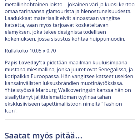
metallinhohtoinen loisto – jokainen väri ja kuosi kertoo
omaa tarinaansa glamourista ja hienostuneisuudesta.
Laadukkaat materiaalit eivät ainoastaan vangitse
katsetta, vaan myös tarjoavat kosketeltavan
elämyksen, joka tekee designista todellisen
kokemuksen, jossa sisustus kohtaa huippumuodin.
Rullakoko 10.05 x 0.70
Papis Loveday’ta
pidetään maailman kuuluisimpana
mustana miesmallina, jonka juuret ovat Senegalissa, ja
kotipaikka Euroopassa. Hän vangitsee katseet useiden
kansainvälisten luksusbrändien muotinäytöksissä.
Yhteistyössä Marburg Wallcoveringsin kanssa hän on
sisällyttänyt jäljittelemättömän tyylinsä tähän
eksklusiiviseen tapettimallistoon nimeltä ”Fashion
Icon”.
Saatat myös pitää...