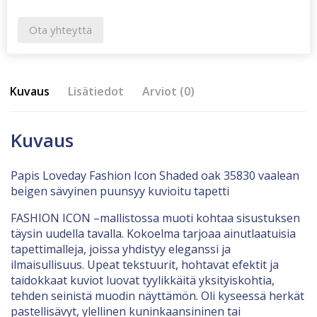
Ota yhteyttä
Kuvaus
Lisätiedot
Arviot (0)
Kuvaus
Papis Loveday Fashion Icon Shaded oak 35830 vaalean
beigen sävyinen puunsyy kuvioitu tapetti
FASHION ICON –mallistossa muoti kohtaa sisustuksen
täysin uudella tavalla. Kokoelma tarjoaa ainutlaatuisia
tapettimalleja, joissa yhdistyy eleganssi ja
ilmaisullisuus. Upeat tekstuurit, hohtavat efektit ja
taidokkaat kuviot luovat tyylikkäitä yksityiskohtia,
tehden seinistä muodin näyttämön. Oli kyseessä herkät
pastellisävyt, ylellinen kuninkaansininen tai