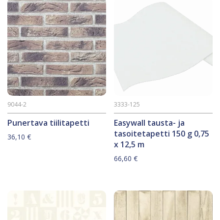
9044-2
3333-125
Punertava tiilitapetti
Easywall tausta- ja
tasoitetapetti 150 g 0,75
36,10
€
x 12,5 m
66,60
€