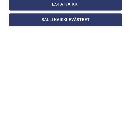
ovat yksi tärkeimmistä vaiheista
ESTÄ KAIKKI
onnistuneessa tapetoinnissa.
Huolellisesti valmisteltu seinäpinta
SALLI KAIKKI EVÄSTEET
auttaa tapettia […]