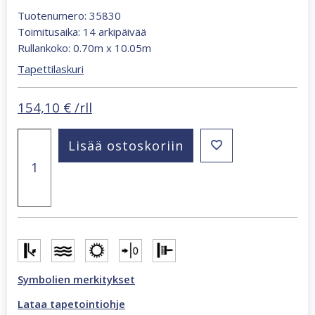
Tuotenumero: 35830
Toimitusaika: 14 arkipäivää
Rullankoko: 0.70m x 10.05m
Tapettilaskuri
154,10
€
/rll
Papis
Lisää ostoskoriin
Loveday
Fashion
Icon
Shaded
oak
vaalea
beige
tapetti
määrä
Symbolien merkitykset
Lataa tapetointiohje