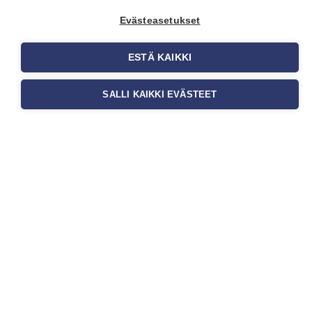
Seinän pohjatyöt
Evästeasetukset
ennen tapetointia –
Näin onnistut
ESTÄ KAIKKI
tapetoinnissa
Seinän pohjatyöt ennen
SALLI KAIKKI EVÄSTEET
tapetointia ovat yksi
tärkeimmistä vaiheista
onnistuneessa tapetoinnissa.
Huolellisesti valmisteltu
seinäpinta auttaa tapettia […]