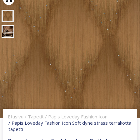
Etusivu
/
Tapetit
/
Papis Loveday Fashion Icon
/ Papis Loveday Fashion Icon Soft dyne strass terrakotta
tapetti