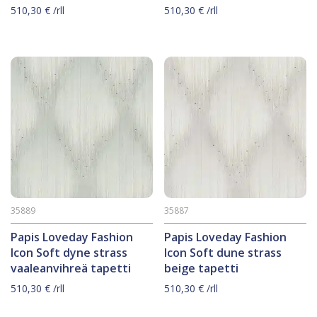
510,30
€
/rll
510,30
€
/rll
35889
35887
Papis Loveday Fashion
Papis Loveday Fashion
Icon Soft dyne strass
Icon Soft dune strass
vaaleanvihreä tapetti
beige tapetti
510,30
€
/rll
510,30
€
/rll