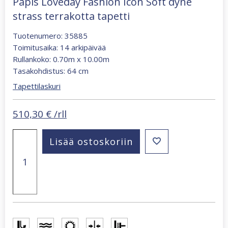
Papis Loveday Fashion Icon Soft dyne
strass terrakotta tapetti
Tuotenumero: 35885
Toimitusaika: 14 arkipäivää
Rullankoko: 0.70m x 10.00m
Tasakohdistus: 64 cm
Tapettilaskuri
510,30
€
/rll
Papis
Lisää ostoskoriin
Loveday
Fashion
Icon
Soft
dyne
strass
terrakotta
tapetti
määrä