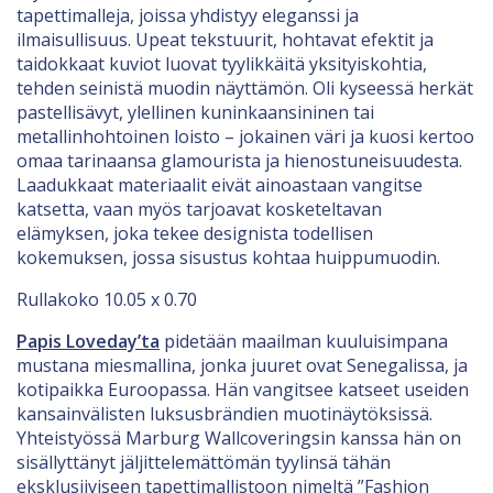
tapettimalleja, joissa yhdistyy eleganssi ja
ilmaisullisuus. Upeat tekstuurit, hohtavat efektit ja
taidokkaat kuviot luovat tyylikkäitä yksityiskohtia,
tehden seinistä muodin näyttämön. Oli kyseessä herkät
pastellisävyt, ylellinen kuninkaansininen tai
metallinhohtoinen loisto – jokainen väri ja kuosi kertoo
omaa tarinaansa glamourista ja hienostuneisuudesta.
Laadukkaat materiaalit eivät ainoastaan vangitse
katsetta, vaan myös tarjoavat kosketeltavan
elämyksen, joka tekee designista todellisen
kokemuksen, jossa sisustus kohtaa huippumuodin.
Rullakoko 10.05 x 0.70
Papis Loveday’ta
pidetään maailman kuuluisimpana
mustana miesmallina, jonka juuret ovat Senegalissa, ja
kotipaikka Euroopassa. Hän vangitsee katseet useiden
kansainvälisten luksusbrändien muotinäytöksissä.
Yhteistyössä Marburg Wallcoveringsin kanssa hän on
sisällyttänyt jäljittelemättömän tyylinsä tähän
eksklusiiviseen tapettimallistoon nimeltä ”Fashion