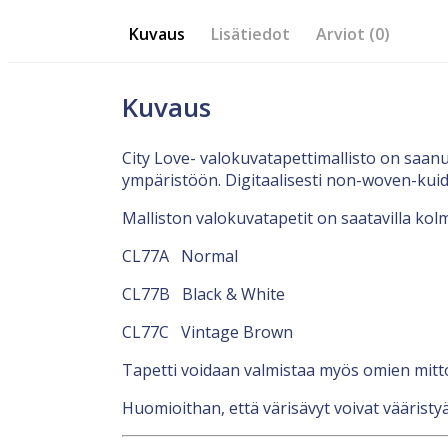
Kuvaus
Lisätiedot
Arviot (0)
Kuvaus
City Love- valokuvatapettimallisto on saan
ympäristöön. Digitaalisesti non-woven-kuid
Malliston valokuvatapetit on saatavilla kolm
CL77A Normal
CL77B Black & White
CL77C Vintage Brown
Tapetti voidaan valmistaa myös omien mit
Huomioithan, että värisävyt voivat vääristyä