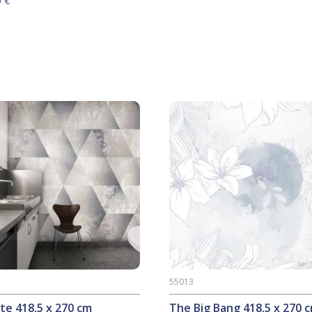
0
€
55013
te 418,5 x 270 cm
The Big Bang 418,5 x 270 