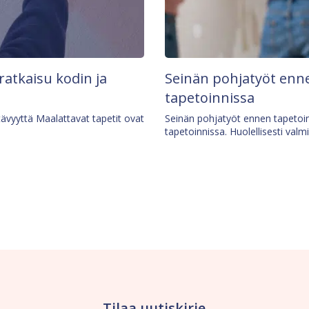
 ratkaisu kodin ja
Seinän pohjatyöt enne
tapetoinnissa
tävyyttä Maalattavat tapetit ovat
Seinän pohjatyöt ennen tapetoin
tapetoinnissa. Huolellisesti valm
Tilaa uutiskirje