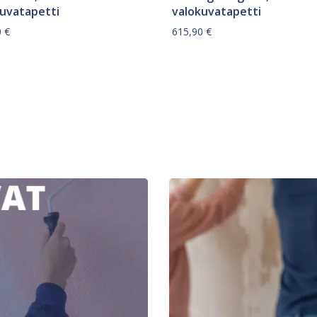
kuvatapetti
valokuvatapetti
0
€
615,90
€