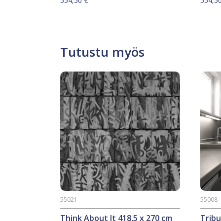
554,50
€
554,5
Tutustu myös
55021
55008
Think About It 418,5 x 270 cm
Tribu