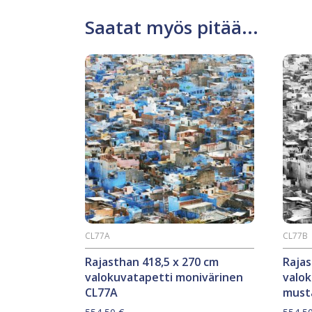
Saatat myös pitää...
CL77A
CL77B
Rajasthan 418,5 x 270 cm
Rajas
valokuvatapetti monivärinen
valo
CL77A
must