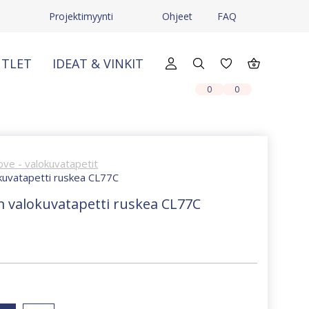
ä
Projektimyynti
Ohjeet
FAQ
TLET
IDEAT & VINKIT
X
X
0
0
ove - valokuvatapetit
kuvatapetti ruskea CL77C
m valokuvatapetti ruskea CL77C