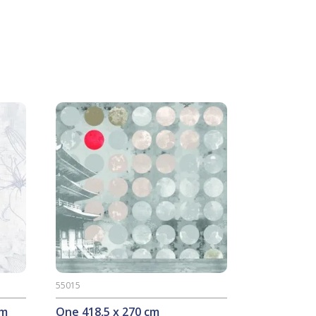
55015
cm
One 418,5 x 270 cm