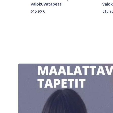
valokuvatapetti
valo
615,90
€
615,9