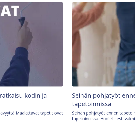
 ratkaisu kodin ja
Seinän pohjatyöt enne
tapetoinnissa
tävyyttä Maalattavat tapetit ovat
Seinän pohjatyöt ennen tapetoin
tapetoinnissa. Huolellisesti valm