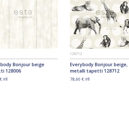
6
128712
ybody Bonjour beige
Everybody Bonjour beige,
ti 128006
metalli tapetti 128712
€
/rll
78,60
€
/rll