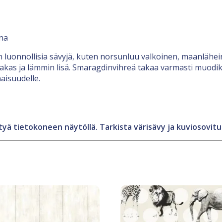
ana
n luonnollisia sävyjä, kuten norsunluu valkoinen, maanlähei
akas ja lämmin lisä. Smaragdinvihreä takaa varmasti muodik
aisuudelle.
yä tietokoneen näytöllä. Tarkista värisävy ja kuviosovitus