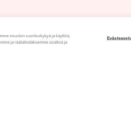
me sivuston suorituskykyä ja käyttöä,
Evästeaset
mme ja räätälöidäksemme sisältöä ja
Yritys
Ka
Meistä
Tape
Ota yhteyttä
Val
Jälleenmyyjät
Muu
Ohjeet
Idea
FAQ