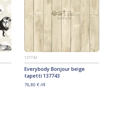
137743
Everybody Bonjour beige
tapetti 137743
76,80
€
/rll