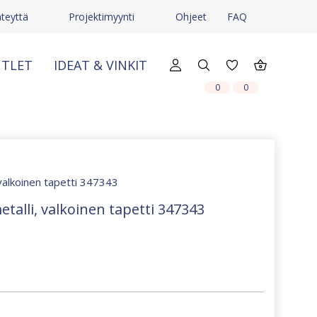
teyttä
Projektimyynti
Ohjeet
FAQ
TLET
IDEAT & VINKIT
X
X
0
0
 valkoinen tapetti 347343
talli, valkoinen tapetti 347343