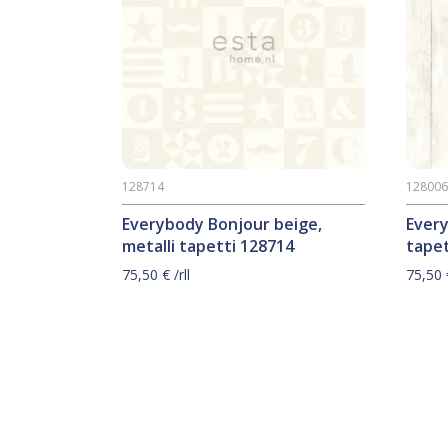
128714
12800
Everybody Bonjour beige,
Ever
metalli tapetti 128714
tapet
75,50
€
/rll
75,50