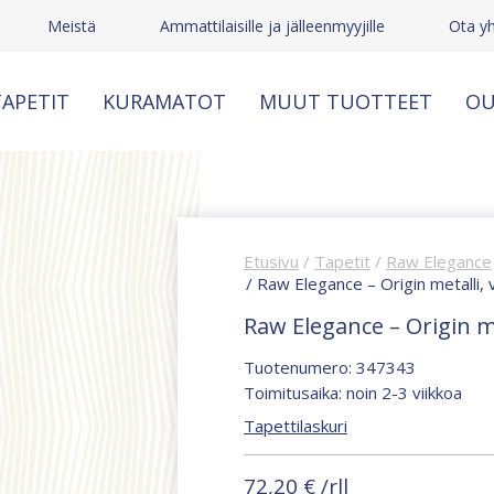
Meistä
Ammattilaisille ja jälleenmyyjille
Ota yh
APETIT
KURAMATOT
MUUT TUOTTEET
OU
Etusivu
/
Tapetit
/
Raw Elegance
/ Raw Elegance – Origin metalli,
Raw Elegance – Origin me
Tuotenumero: 347343
Toimitusaika: noin 2-3 viikkoa
Tapettilaskuri
72,20
€
/rll