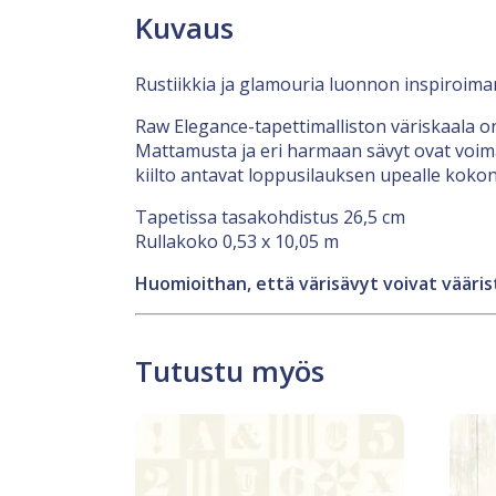
Kuvaus
Rustiikkia ja glamouria luonnon inspiroim
Raw Elegance-tapettimalliston väriskaala o
Mattamusta ja eri harmaan sävyt ovat voim
kiilto antavat loppusilauksen upealle kokon
Tapetissa tasakohdistus 26,5 cm
Rullakoko 0,53 x 10,05 m
Huomioithan, että värisävyt voivat väärist
Tutustu myös