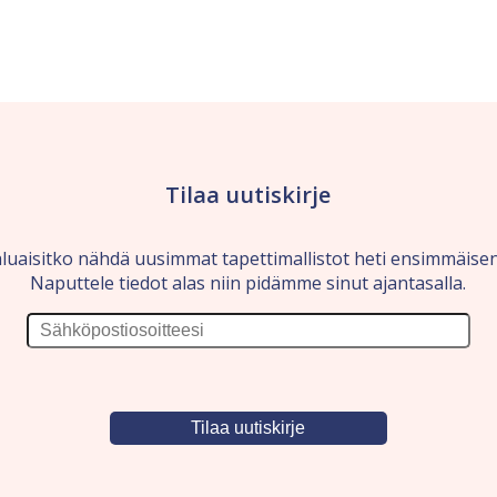
Tilaa uutiskirje
luaisitko nähdä uusimmat tapettimallistot heti ensimmäise
Naputtele tiedot alas niin pidämme sinut ajantasalla.