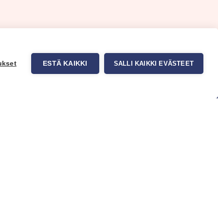
ukset
ESTÄ KAIKKI
SALLI KAIKKI EVÄSTEET
uppa
Myynti ja asiakaspalvelu
tit
Eteläväylä 11, 28610 Pori,
okuvatapetit
FINLAND
t tuotteet
+358 2 837 69 480
t & Vinkit
[email protected]
Katso sijainti kartalta
Asiakaspalvelu ja varasto
avoinna ma–to klo 8–16 ja pe klo
8-14
Office and warehouse open
Mon–Thu 8–16 h and Fri 8-14