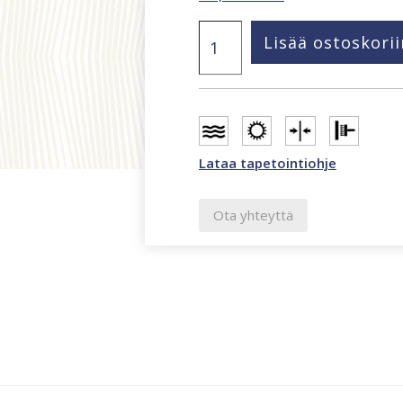
Raw
Lisää ostoskorii
Elegance
-
Origin
metalli,
valkoinen
tapetti
347343
Lataa tapetointiohje
määrä
Ota yhteyttä