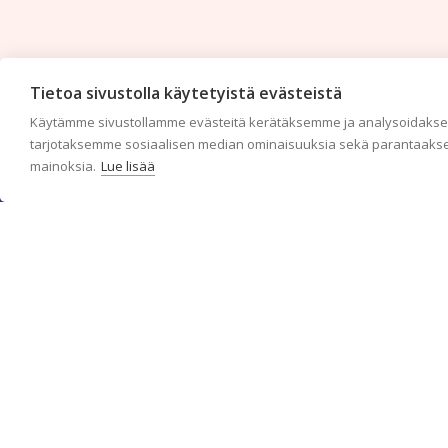
Tietoa sivustolla käytetyistä evästeistä
Käytämme sivustollamme evästeitä kerätäksemme ja analysoidaksem
tarjotaksemme sosiaalisen median ominaisuuksia sekä parantaakse
mainoksia.
Lue lisää
c/o Suomen AM-Markkinointi Oy
Olemme kotimaisten tapettimarkkinoiden edelläkävijänä ja
tuomme kansainväliset sisustus- ja tapettitrendit suomalaisiin
koteihin. Etsimme jatkuvasti uusia ideoita, inspiraatiota ja
trendejä kansainvälisiltä markkinoilta.
Rekisteriseloste
Toimitusehdot
Brandtool