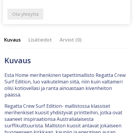
Ota yhteyttä
Kuvaus
Lisätiedot
Arviot (0)
Kuvaus
Esta Home merihenkinen tapettimallisto Regatta Crew
Surf Edition, luo vaikutelman siitä, niin kuin valtameri
olisi kotiovellasi ja ranta ainoastaan kivenheiton
päässä.
Regatta Crew Surf Edition- mallistossa klassiset
merihenkiset kuosit yhdistyvät printteihin, jotka ovat
saaneet inspiraationsa Australialaisesta
surffikulttuurista. Malliston kuosit antavat jokaiseen
huoneeseen kirkkaan, kauniin ja energisen auran