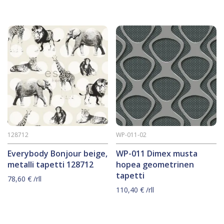
128712
WP-011-02
Everybody Bonjour beige,
WP-011 Dimex musta
metalli tapetti 128712
hopea geometrinen
tapetti
78,60
€
/rll
110,40
€
/rll