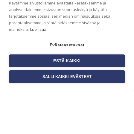
tapetoinnissa
Käytämme sivustollamme evästeitä kerätäksemme ja
analysoidaksemme sivuston suorituskykyä ja käyttöä,
Seinän pohjatyöt ennen tapetointia
tarjotaksemme sosiaalisen median ominaisuuksia sekä
ovat yksi tärkeimmistä vaiheista
onnistuneessa tapetoinnissa.
parantaaksemme ja räätälöidäksemme sisältöä ja
Huolellisesti valmisteltu seinäpinta
mainoksia.
Lue lisää
auttaa tapettia […]
Evästeasetukset
ESTÄ KAIKKI
SALLI KAIKKI EVÄSTEET