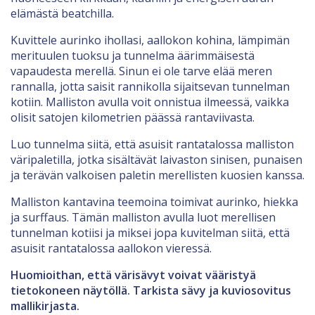
elämästä beatchilla.
Kuvittele aurinko ihollasi, aallokon kohina, lämpimän
merituulen tuoksu ja tunnelma äärimmäisestä
vapaudesta merellä. Sinun ei ole tarve elää meren
rannalla, jotta saisit rannikolla sijaitsevan tunnelman
kotiin. Malliston avulla voit onnistua ilmeessä, vaikka
olisit satojen kilometrien päässä rantaviivasta.
Luo tunnelma siitä, että asuisit rantatalossa malliston
väripaletilla, jotka sisältävät laivaston sinisen, punaisen
ja terävän valkoisen paletin merellisten kuosien kanssa.
Malliston kantavina teemoina toimivat aurinko, hiekka
ja surffaus. Tämän malliston avulla luot merellisen
tunnelman kotiisi ja miksei jopa kuvitelman siitä, että
asuisit rantatalossa aallokon vieressä.
Huomioithan, että värisävyt voivat vääristyä
tietokoneen näytöllä. Tarkista sävy ja kuviosovitus
mallikirjasta.