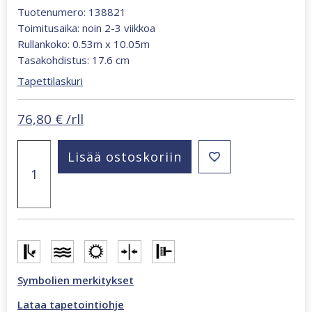
Tuotenumero: 138821
Toimitusaika: noin 2-3 viikkoa
Rullankoko: 0.53m x 10.05m
Tasakohdistus: 17.6 cm
Tapettilaskuri
76,80
€
/rll
Regatta
Lisää ostoskoriin
Crew
Surf
Edition
beige,
harmaa
tapetti
138821
määrä
Symbolien merkitykset
Lataa tapetointiohje