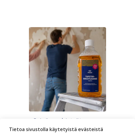
Seinän pohjatyöt ennen
tapetointia – Näin onnistut
Tietoa sivustolla käytetyistä evästeistä