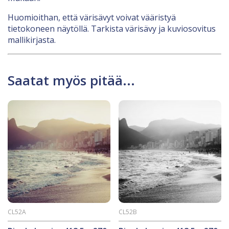
Huomioithan, että värisävyt voivat vääristyä
tietokoneen näytöllä. Tarkista värisävy ja kuviosovitus
mallikirjasta.
Saatat myös pitää...
CL52A
CL52B