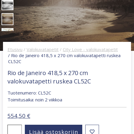
Etusivu
/
Valokuvatapetit
/
City Love - valokuvatapetit
/ Rio de Janeiro 418,5 x 270 cm valokuvatapetti ruskea
CL52C
Rio de Janeiro 418,5 x 270 cm
valokuvatapetti ruskea CL52C
Tuotenumero: CL52C
Toimitusaika: noin 2 viikkoa
554,50
€
Rio
Lisää ostoskoriin
de