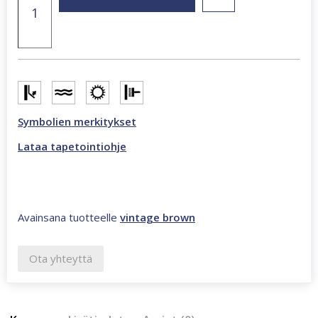
Janeiro
418,5
x
270
cm
valokuvatapetti
ruskea
CL52C
Symbolien merkitykset
määrä
Lataa tapetointiohje
Avainsana tuotteelle
vintage brown
Ota yhteyttä