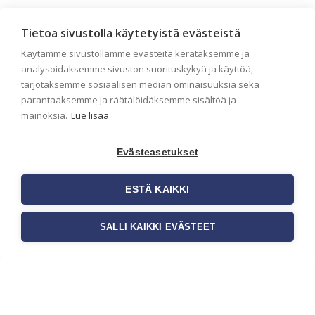
Seinän pohjatyöt ennen
Tietoa sivustolla käytetyistä evästeistä
tapetointia – Näin
Käytämme sivustollamme evästeitä kerätäksemme ja
onnistut tapetoinnissa
analysoidaksemme sivuston suorituskykyä ja käyttöä,
Seinän pohjatyöt ennen tapetointia
tarjotaksemme sosiaalisen median ominaisuuksia sekä
ovat yksi tärkeimmistä vaiheista
parantaaksemme ja räätälöidäksemme sisältöä ja
onnistuneessa tapetoinnissa.
mainoksia.
Lue lisää
Huolellisesti valmisteltu seinäpinta
auttaa tapettia […]
Evästeasetukset
ESTÄ KAIKKI
SALLI KAIKKI EVÄSTEET