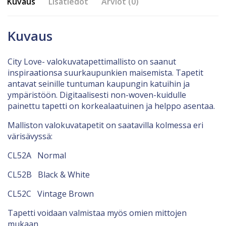
Kuvaus
Lisätiedot
Arviot (0)
Kuvaus
City Love- valokuvatapettimallisto on saanut
inspiraationsa suurkaupunkien maisemista. Tapetit
antavat seinille tuntuman kaupungin katuihin ja
ympäristöön. Digitaalisesti non-woven-kuidulle
painettu tapetti on korkealaatuinen ja helppo asentaa.
Malliston valokuvatapetit on saatavilla kolmessa eri
värisävyssä:
CL52A Normal
CL52B Black & White
CL52C Vintage Brown
Tapetti voidaan valmistaa myös omien mittojen
mukaan.