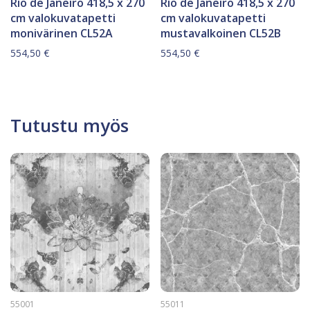
Rio de Janeiro 418,5 x 270
Rio de Janeiro 418,5 x 270
cm valokuvatapetti
cm valokuvatapetti
monivärinen CL52A
mustavalkoinen CL52B
554,50
€
554,50
€
Tutustu myös
55001
55011