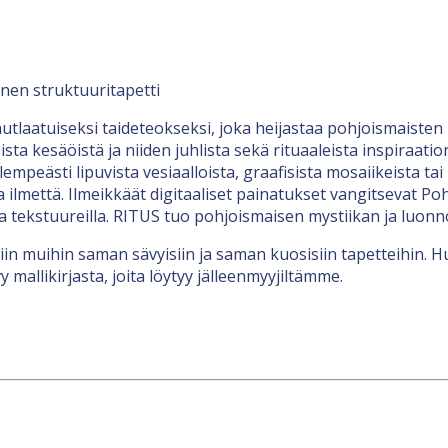
en struktuuritapetti
utlaatuiseksi taideteokseksi, joka heijastaa pohjoismaisten
ista kesäöistä ja niiden juhlista sekä rituaaleista inspiraat
empeästi lipuvista vesiaalloista, graafisista mosaiikeista tai
ta ilmettä. Ilmeikkäät digitaaliset painatukset vangitsevat 
lla tekstuureilla. RITUS tuo pohjoismaisen mystiikan ja luon
in muihin saman sävyisiin ja saman kuosisiin tapetteihin. H
 mallikirjasta, joita löytyy jälleenmyyjiltämme.