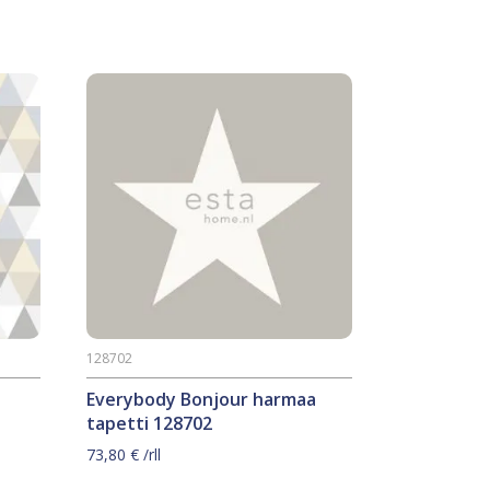
128702
Everybody Bonjour harmaa
tapetti 128702
73,80
€
/rll