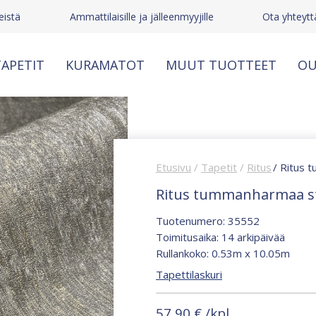
eistä
Ammattilaisille ja jälleenmyyjille
Ota yhteytt
APETIT
KURAMATOT
MUUT TUOTTEET
OU
Etusivu
/
Tapetit
/
Ritus
/ Ritus 
Ritus tummanharmaa st
Tuotenumero: 35552
Toimitusaika: 14 arkipäivää
Rullankoko: 0.53m x 10.05m
Tapettilaskuri
57,90
€
/kpl