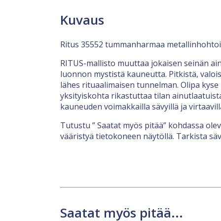
Kuvaus
Ritus 35552 tummanharmaa metallinhohtoin
RITUS-mallisto muuttaa jokaisen seinän ain
luonnon mystistä kauneutta. Pitkistä, valois
lähes rituaalimaisen tunnelman. Olipa kyse l
yksityiskohta rikastuttaa tilan ainutlaatuis
kauneuden voimakkailla sävyillä ja virtaavi
Tutustu ” Saatat myös pitää” kohdassa olevi
vääristyä tietokoneen näytöllä. Tarkista sävy
Saatat myös pitää...