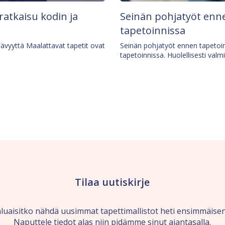
 ratkaisu kodin ja
Seinän pohjatyöt enne
tapetoinnissa
tävyyttä Maalattavat tapetit ovat
Seinän pohjatyöt ennen tapetoin
tapetoinnissa. Huolellisesti valm
Tilaa uutiskirje
luaisitko nähdä uusimmat tapettimallistot heti ensimmäise
Naputtele tiedot alas niin pidämme sinut ajantasalla.