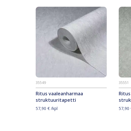
35549
35551
Ritus vaaleanharmaa
Ritu
struktuuritapetti
struk
57,90
€
/kpl
57,90