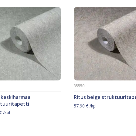
35550
s keskiharmaa
Ritus beige struktuuritap
tuuritapetti
57,90
€
/kpl
€
/kpl