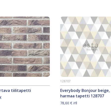
128707
tava tiilitapetti
Everybody Bonjour beige,
harmaa tapetti 128707
€
78,60
€
/rll