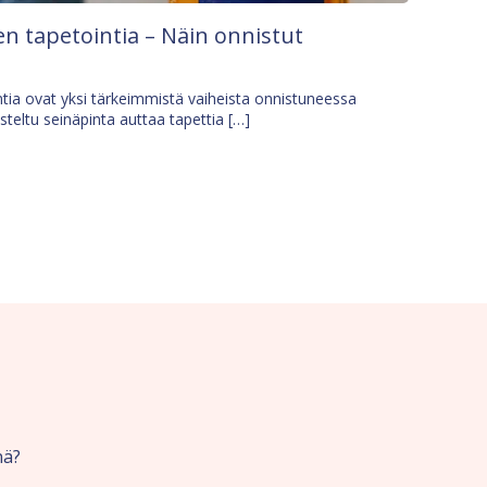
n tapetointia – Näin onnistut
tia ovat yksi tärkeimmistä vaiheista onnistuneessa
isteltu seinäpinta auttaa tapettia […]
nä?