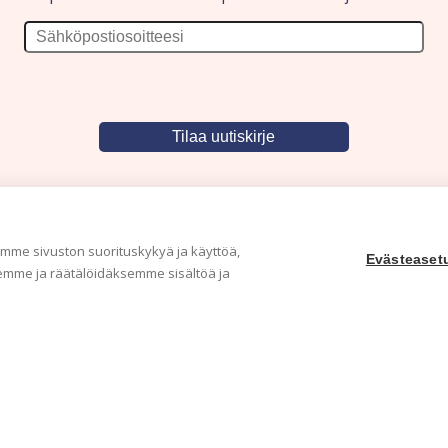
me sivuston suorituskykyä ja käyttöä,
Evästeaset
mme ja räätälöidäksemme sisältöä ja
Yritys
Ka