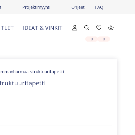
ä
Projektimyynti
Ohjeet
FAQ
TLET
IDEAT & VINKIT
X
X
0
0
tummanharmaa struktuuritapetti
ruktuuritapetti