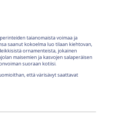
 perinteiden taianomaista voimaa ja
ionsa saanut kokoelma luo tilaan kiehtovan,
 leikkisistä ornamenteista, jokainen
Pohjolan maisemien ja kasvojen salaperäisen
nonvoiman suoraan kotiisi.
uomioithan, että värisävyt saattavat