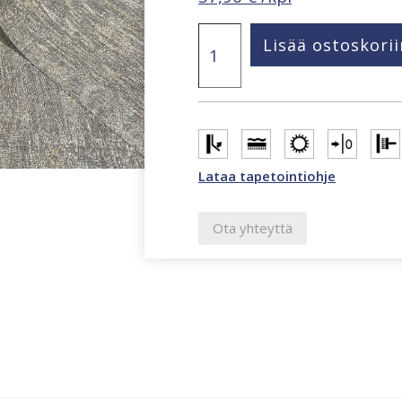
Ritus
Lisää ostoskorii
tummanharmaa
struktuuritapetti
määrä
Lataa tapetointiohje
Ota yhteyttä