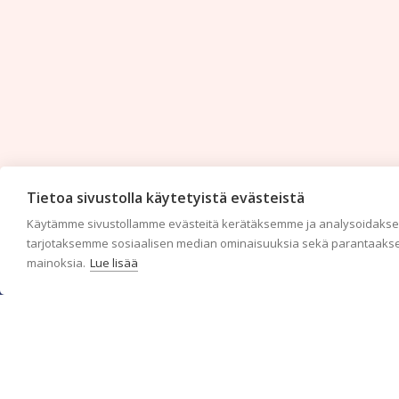
Tietoa sivustolla käytetyistä evästeistä
Käytämme sivustollamme evästeitä kerätäksemme ja analysoidaksem
tarjotaksemme sosiaalisen median ominaisuuksia sekä parantaakse
mainoksia.
Lue lisää
c/o Suomen AM-Markkinointi Oy