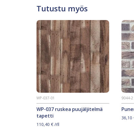
Tutustu myös
WP-037-01
9044-2
WP-037 ruskea puujäljitelmä
Puner
tapetti
36,10
110,40
€
/rll