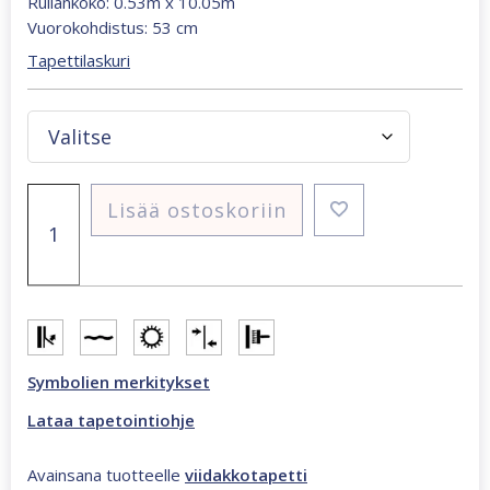
Rullankoko: 0.53m x 10.05m
Vuorokohdistus: 53 cm
Tapettilaskuri
Viidakkokuosi
Lisää ostoskoriin
tapetti
Samrose
Orange
määrä
Symbolien merkitykset
Lataa tapetointiohje
Avainsana tuotteelle
viidakkotapetti