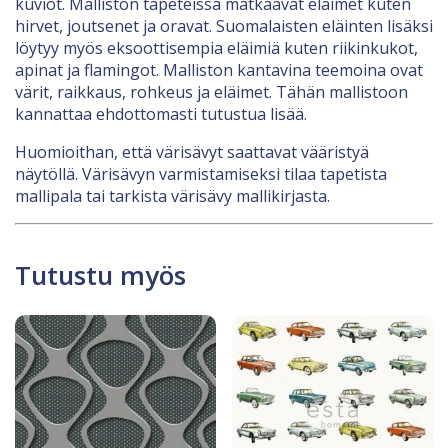
kuviot. Malliston tapeteissa matkaavat eläimet kuten
hirvet, joutsenet ja oravat. Suomalaisten eläinten lisäksi
löytyy myös eksoottisempia eläimiä kuten riikinkukot,
apinat ja flamingot. Malliston kantavina teemoina ovat
värit, raikkaus, rohkeus ja eläimet. Tähän mallistoon
kannattaa ehdottomasti tutustua lisää.
Huomioithan, että värisävyt saattavat vääristyä
näytöllä. Värisävyn varmistamiseksi tilaa tapetista
mallipala tai tarkista värisävy mallikirjasta.
Tutustu myös