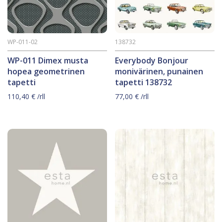
WP-011-02
138732
WP-011 Dimex musta
Everybody Bonjour
hopea geometrinen
monivärinen, punainen
tapetti
tapetti 138732
110,40
€
/rll
77,00
€
/rll