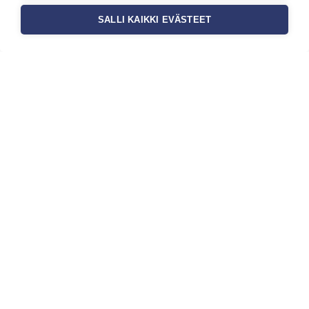
SALLI KAIKKI EVÄSTEET
Tilaa uutiskirje
Haluaisitko nähdä uusimmat tapettimallistot heti
ensimmäisenä? Naputtele tiedot alas niin
pidämme sinut ajantasalla.