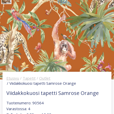
Etusivu
/
Tapetit
/
Outlet
/ Viidakkokuosi tapetti Samrose Orange
Viidakkokuosi tapetti Samrose Orange
Tuotenumero: 90564
Varastossa: 4