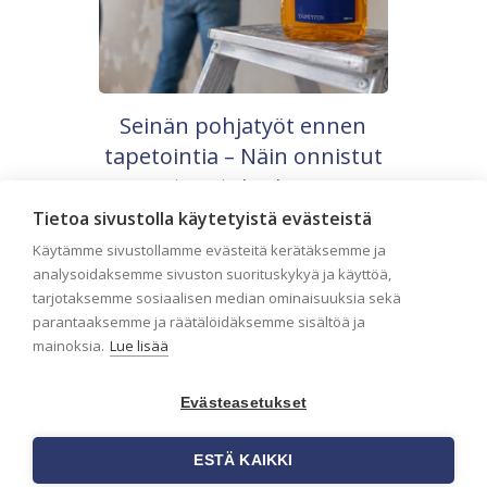
Seinän pohjatyöt ennen
tapetointia – Näin onnistut
tapetoinnissa
Tietoa sivustolla käytetyistä evästeistä
Seinän pohjatyöt ennen tapetointia ovat
yksi tärkeimmistä vaiheista
Käytämme sivustollamme evästeitä kerätäksemme ja
onnistuneessa tapetoinnissa.
analysoidaksemme sivuston suorituskykyä ja käyttöä,
Huolellisesti valmisteltu seinäpinta
tarjotaksemme sosiaalisen median ominaisuuksia sekä
auttaa tapettia […]
parantaaksemme ja räätälöidäksemme sisältöä ja
mainoksia.
Lue lisää
Evästeasetukset
ESTÄ KAIKKI