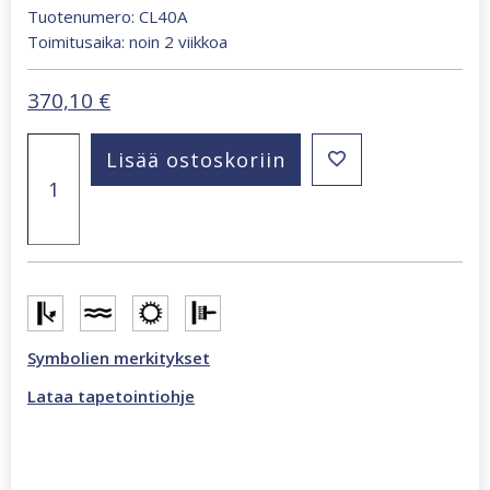
Tuotenumero: CL40A
Toimitusaika: noin 2 viikkoa
370,10
€
San
Lisää ostoskoriin
Francisco
279
x
270
cm
valokuvatapetti
monivärinen
CL40A
määrä
Symbolien merkitykset
Lataa tapetointiohje