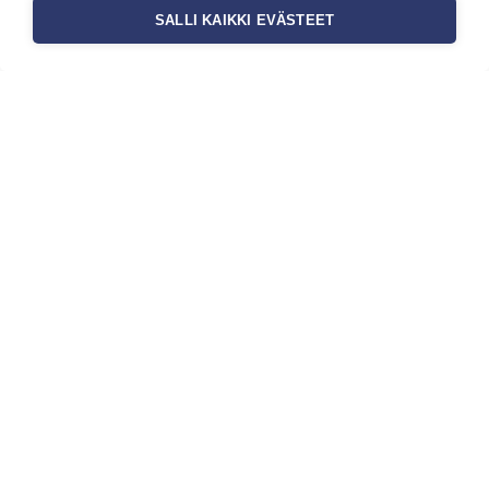
SALLI KAIKKI EVÄSTEET
Tilaa uutiskirje
Haluaisitko nähdä uusimmat tapettimallistot heti
ensimmäisenä? Naputtele tiedot alas niin
pidämme sinut ajantasalla.