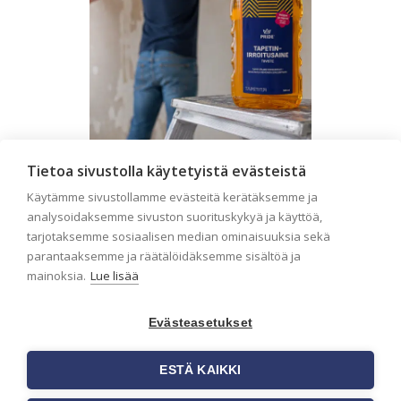
Tietoa sivustolla käytetyistä evästeistä
Seinän pohjatyöt ennen
Käytämme sivustollamme evästeitä kerätäksemme ja
tapetointia – Näin
analysoidaksemme sivuston suorituskykyä ja käyttöä,
onnistut tapetoinnissa
tarjotaksemme sosiaalisen median ominaisuuksia sekä
Seinän pohjatyöt ennen tapetointia
parantaaksemme ja räätälöidäksemme sisältöä ja
ovat yksi tärkeimmistä vaiheista
mainoksia.
Lue lisää
onnistuneessa tapetoinnissa.
Huolellisesti valmisteltu seinäpinta
auttaa tapettia […]
Evästeasetukset
ESTÄ KAIKKI