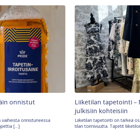
äin onnistut
Liiketilan tapetointi – 
julkisiin kohteisiin
ä vaiheista onnistuneessa
Liiketilan tapetointi on tärkeä 
apettia […]
tilan toimivuutta. Tapetit liiketilo