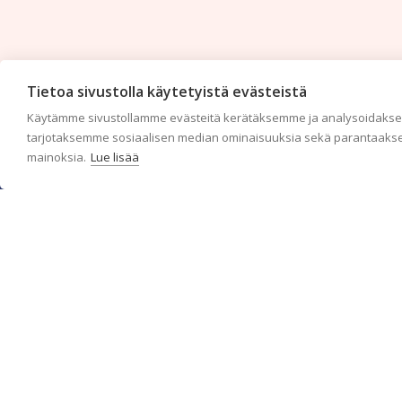
Tietoa sivustolla käytetyistä evästeistä
Käytämme sivustollamme evästeitä kerätäksemme ja analysoidaksem
tarjotaksemme sosiaalisen median ominaisuuksia sekä parantaakse
mainoksia.
Lue lisää
c/o Suomen AM-Markkinointi Oy
Olemme kotimaisten tapettimarkkinoiden edelläkävijänä ja
tuomme kansainväliset sisustus- ja tapettitrendit suomalaisiin
koteihin. Etsimme jatkuvasti uusia ideoita, inspiraatiota ja
trendejä kansainvälisiltä markkinoilta.
Rekisteriseloste
Toimitusehdot
Brandtool