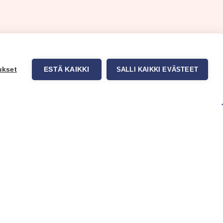
ukset
ESTÄ KAIKKI
SALLI KAIKKI EVÄSTEET
uppa
Myynti ja asiakaspalvelu
tit
Eteläväylä 11, 28610 Pori,
okuvatapetit
FINLAND
t tuotteet
+358 2 837 69 480
t & Vinkit
[email protected]
Katso sijainti kartalta
Asiakaspalvelu ja varasto
avoinna ma–to klo 8–16 ja pe klo
8-14
Office and warehouse open
Mon–Thu 8–16 h and Fri 8-14