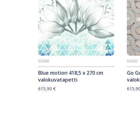
55006
55002
Blue motion 418,5 x 270 cm
Go Go
valokuvatapetti
valo
615,90
€
615,9