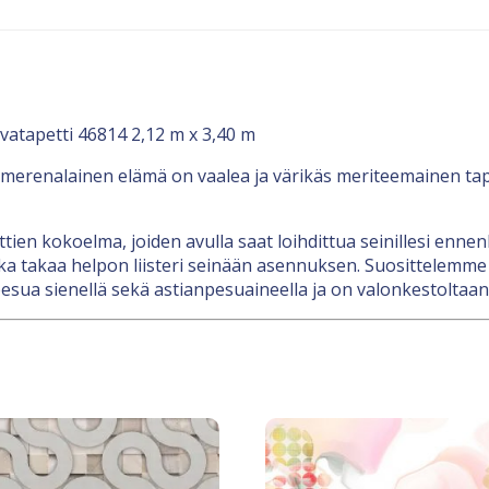
vatapetti 46814 2,12 m x 3,40 m
a merenalainen elämä on vaalea ja värikäs meriteemainen tap
nttien kokoelma, joiden avulla saat loihdittua seinillesi en
a takaa helpon liisteri seinään asennuksen. Suosittelemme l
esua sienellä sekä astianpesuaineella ja on valonkestoltaan