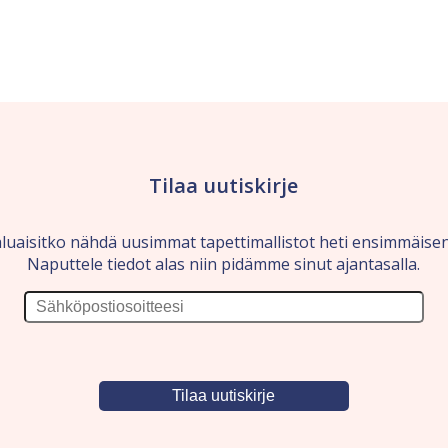
Tilaa uutiskirje
luaisitko nähdä uusimmat tapettimallistot heti ensimmäise
Naputtele tiedot alas niin pidämme sinut ajantasalla.