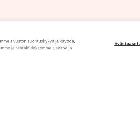
me sivuston suorituskykyä ja käyttöä,
Evästeaset
mme ja räätälöidäksemme sisältöä ja
Yritys
Ka
Meistä
Tape
Ota yhteyttä
Val
Jälleenmyyjät
Muu
Ohjeet
Idea
FAQ