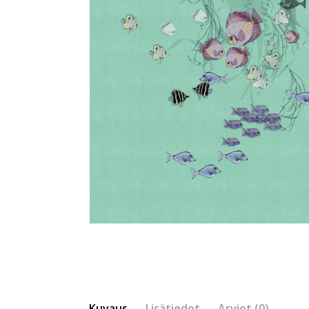
Kuvaus
Lisätiedot
Arviot (0)