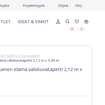
teyttä
Projektimyynti
Ohjeet
FAQ
TLET
IDEAT & VINKIT
X
X
0
0
Art Gallery II kuvatapetit
lämä valokuvatapetti 2,12 m x 3,40 m
ainen elämä valokuvatapetti 2,12 m x