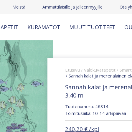
Meistä
Ammattilaisille ja jälleenmyyjille
Ota yh
APETIT
KURAMATOT
MUUT TUOTTEET
OU
Etusivu
/
Valokuvatapetit
/
Smart 
/ Sannah kalat ja merenalainen e
Sannah kalat ja merenal
3,40 m
Tuotenumero: 46814
Toimitusaika: 10-14 arkipäivää
240,20
€
/kpl