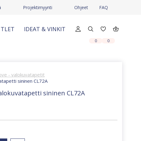
ä
Projektimyynti
Ohjeet
FAQ
TLET
IDEAT & VINKIT
X
X
0
0
ove - valokuvatapetit
atapetti sininen CL72A
alokuvatapetti sininen CL72A