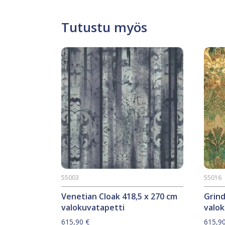
Tutustu myös
55003
55016
Venetian Cloak 418,5 x 270 cm
Grind
valokuvatapetti
valo
615,90
€
615,9