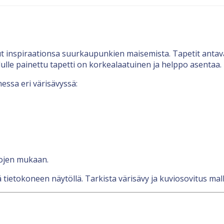
ut inspiraationsa suurkaupunkien maisemista. Tapetit antav
ulle painettu tapetti on korkealaatuinen ja helppo asentaa.
essa eri värisävyssä:
tojen mukaan.
 tietokoneen näytöllä. Tarkista värisävy ja kuviosovitus malli