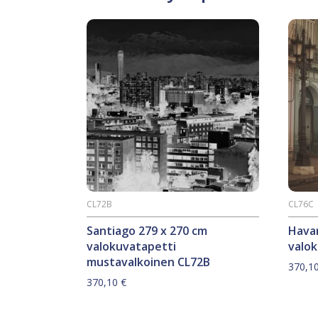
CL72B
CL76C
Santiago 279 x 270 cm
Hava
valokuvatapetti
valok
mustavalkoinen CL72B
370,1
370,10
€