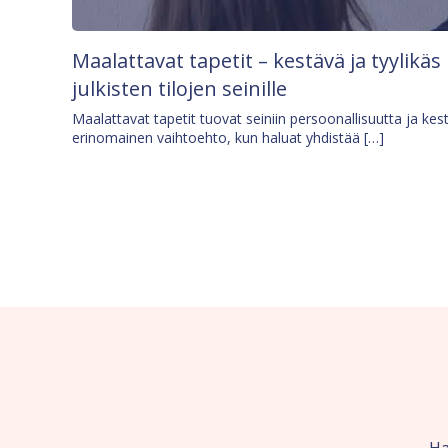
Maalattavat tapetit – kestävä ja tyylikäs
julkisten tilojen seinille
Maalattavat tapetit tuovat seiniin persoonallisuutta ja kes
erinomainen vaihtoehto, kun haluat yhdistää […]