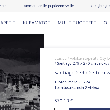
istä
Ammattilaisille ja jälleenmyyjille
Ota yhteytt
APETIT
KURAMATOT
MUUT TUOTTEET
OU
Etusivu
/
Valokuvatapetit
/
City L
/ Santiago 279 x 270 cm valokuv
Santiago 279 x 270 cm v
Tuotenumero: CL72A
Toimitusaika: noin 2 viikkoa
370,10
€