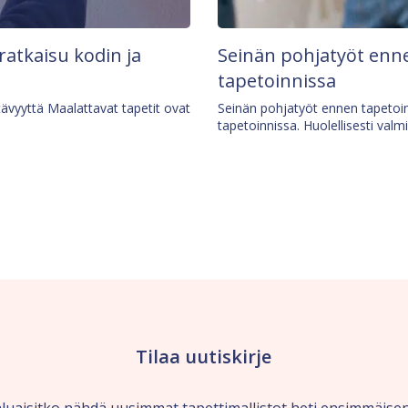
 ratkaisu kodin ja
Seinän pohjatyöt enne
tapetoinnissa
tävyyttä Maalattavat tapetit ovat
Seinän pohjatyöt ennen tapetoin
tapetoinnissa. Huolellisesti valm
Tilaa uutiskirje