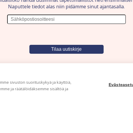
luaisitko nähdä uusimmat tapettimallistot heti ensimmäise
Naputtele tiedot alas niin pidämme sinut ajantasalla.
me sivuston suorituskykyä ja käyttöä,
Evästeaset
mme ja räätälöidäksemme sisältöä ja