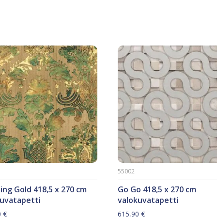
55002
ing Gold 418,5 x 270 cm
Go Go 418,5 x 270 cm
kuvatapetti
valokuvatapetti
0
€
615,90
€