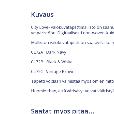
Kuvaus
City Love- valokuvatapettimallisto on saan
ympäristöön. Digitaalisesti non-woven-kuid
Malliston valokuvatapetit on saatavilla kolm
CL72A Dark Navy
CL72B Black & White
CL72C Vintage Brown
Tapetti voidaan valmistaa myös omien mit
Huomioithan, että värisävyt voivat vääristyä
Saatat myös pitää...