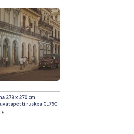
na 279 x 270 cm
uvatapetti ruskea CL76C
0
€