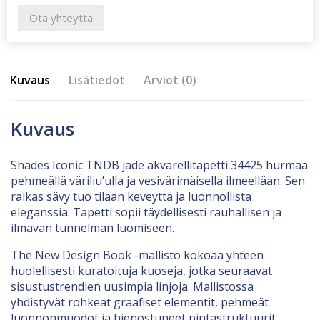
Ota yhteyttä
Kuvaus
Lisätiedot
Arviot (0)
Kuvaus
Shades Iconic TNDB jade akvarellitapetti 34425 hurmaa
pehmeällä väriliu’ulla ja vesivärimäisellä ilmeellään. Sen
raikas sävy tuo tilaan keveyttä ja luonnollista
eleganssia. Tapetti sopii täydellisesti rauhallisen ja
ilmavan tunnelman luomiseen.
The New Design Book -mallisto kokoaa yhteen
huolellisesti kuratoituja kuoseja, jotka seuraavat
sisustustrendien uusimpia linjoja. Mallistossa
yhdistyvät rohkeat graafiset elementit, pehmeät
luonnonmuodot ja hienostuneet pintastruktuurit.