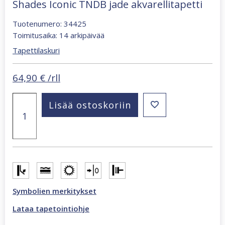
Shades Iconic TNDB jade akvarellitapetti
Tuotenumero: 34425
Toimitusaika: 14 arkipäivää
Tapettilaskuri
64,90
€
/rll
Shades
Lisää ostoskoriin
Iconic
TNDB
jade
akvarellitapetti
määrä
Symbolien merkitykset
Lataa tapetointiohje