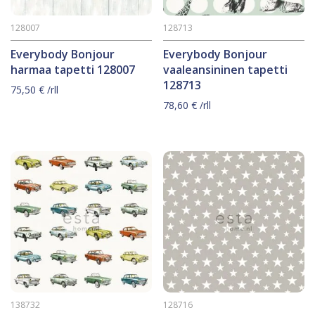
128007
128713
Everybody Bonjour
Everybody Bonjour
harmaa tapetti 128007
vaaleansininen tapetti
128713
75,50
€
/rll
78,60
€
/rll
138732
128716