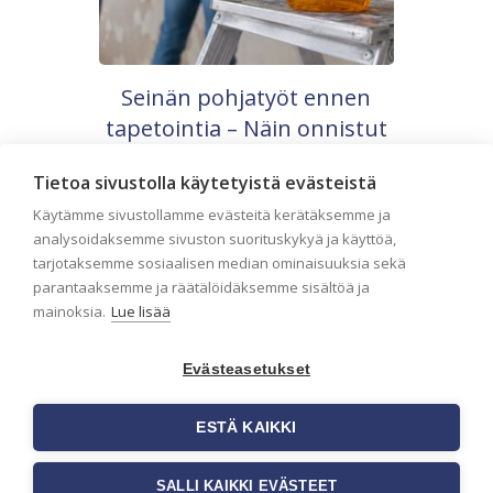
Seinän pohjatyöt ennen
tapetointia – Näin onnistut
tapetoinnissa
Tietoa sivustolla käytetyistä evästeistä
Seinän pohjatyöt ennen tapetointia ovat
yksi tärkeimmistä vaiheista
Käytämme sivustollamme evästeitä kerätäksemme ja
onnistuneessa tapetoinnissa.
analysoidaksemme sivuston suorituskykyä ja käyttöä,
Huolellisesti valmisteltu seinäpinta auttaa
tarjotaksemme sosiaalisen median ominaisuuksia sekä
tapettia […]
parantaaksemme ja räätälöidäksemme sisältöä ja
mainoksia.
Lue lisää
Evästeasetukset
ESTÄ KAIKKI
SALLI KAIKKI EVÄSTEET