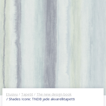
Etusivu
/
Tapetit
/
The new design book
/ Shades Iconic TNDB jade akvarellitapetti