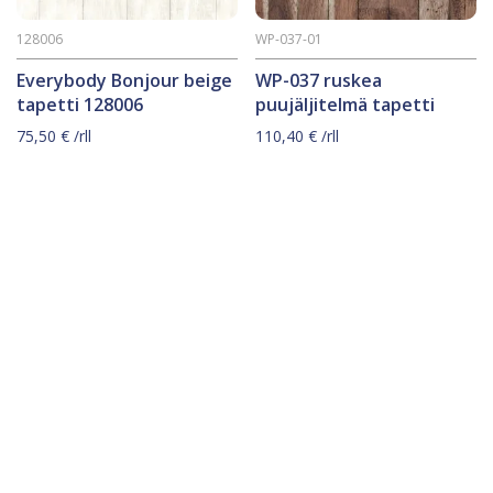
128006
WP-037-01
Everybody Bonjour beige
WP-037 ruskea
tapetti 128006
puujäljitelmä tapetti
75,50
€
/rll
110,40
€
/rll