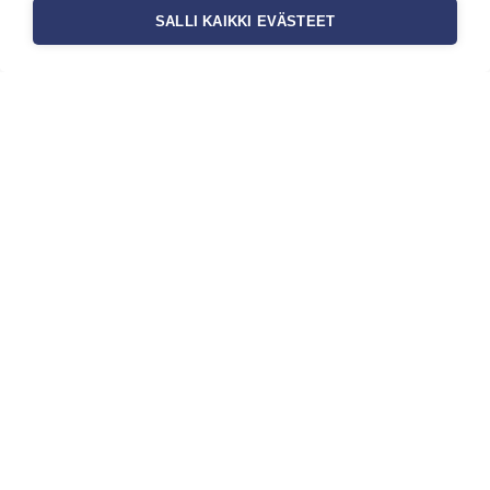
SALLI KAIKKI EVÄSTEET
Tilaa uutiskirje
Haluaisitko nähdä uusimmat tapettimallistot heti
ensimmäisenä? Naputtele tiedot alas niin
pidämme sinut ajantasalla.