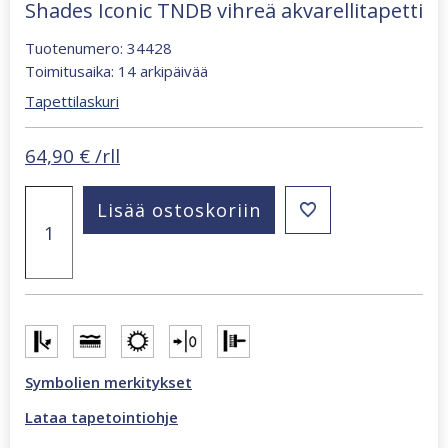
Shades Iconic TNDB vihreä akvarellitapetti
Tuotenumero: 34428
Toimitusaika: 14 arkipäivää
Tapettilaskuri
64,90
€
/rll
Shades
Lisää ostoskoriin
Iconic
TNDB
vihreä
akvarellitapetti
määrä
Symbolien merkitykset
Lataa tapetointiohje