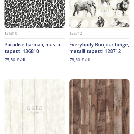
136810
128712
Paradise harmaa, musta
Everybody Bonjour beige,
tapetti 136810
metalli tapetti 128712
75,50
€
/rll
78,60
€
/rll