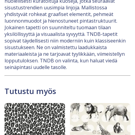
huolellisesti kuratoituja kuoseja, jotka seuraavat
sisustustrendien uusimpia linjoja. Mallistossa
yhdistyvät rohkeat graafiset elementit, pehmeät
luonnonmuodot ja hienostuneet pintastruktuurit.
Jokainen tapetti on suunniteltu tuomaan tilaan
yksilöllisyyttä ja visuaalista syvyyttä. TNDB-tapetit
sopivat täydellisesti niin moderniin kuin klassiseenkin
sisustukseen. Ne on valmistettu laadukkaista
materiaaleista ja ne tarjoavat tyylikkään, viimeistellyn
lopputuloksen. TNDB on valinta, kun haluat viedä
seinäpintasi uudelle tasolle.
Tutustu myös