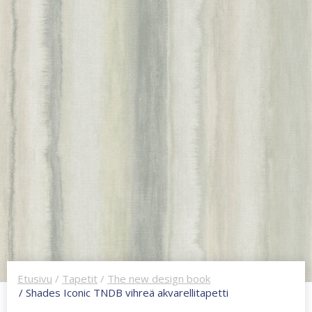
Etusivu
/
Tapetit
/
The new design book
/ Shades Iconic TNDB vihreä akvarellitapetti