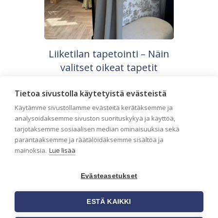
Liiketilan tapetointi – Näin
valitset oikeat tapetit
liiketiloihin ja julkisiin
kohteisiin
Tietoa sivustolla käytetyistä evästeistä
Käytämme sivustollamme evästeitä kerätäksemme ja
Liiketilan tapetointi on tärkeä osa
yrityksen visuaalista ilmettä,
analysoidaksemme sivuston suorituskykyä ja käyttöä,
asiakaskokemusta sekä tilan toimivuutta.
tarjotaksemme sosiaalisen median ominaisuuksia sekä
Tapetit liiketiloihin valitaan […]
parantaaksemme ja räätälöidäksemme sisältöä ja
mainoksia.
Lue lisää
Evästeasetukset
ESTÄ KAIKKI