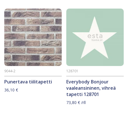
9044-2
128701
Punertava tiilitapetti
Everybody Bonjour
vaaleansininen, vihreä
36,10
€
tapetti 128701
73,80
€
/rll