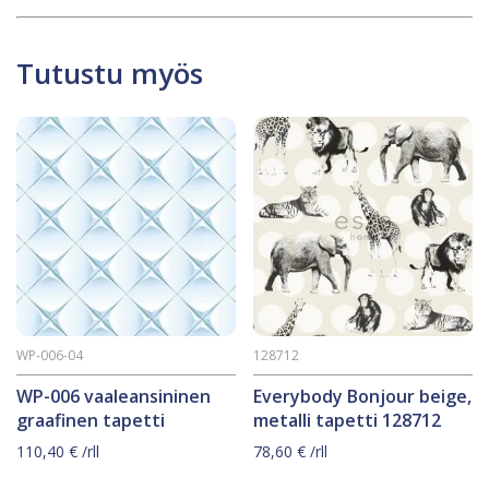
Tutustu myös
WP-006-04
128712
WP-006 vaaleansininen
Everybody Bonjour beige,
graafinen tapetti
metalli tapetti 128712
110,40
€
/rll
78,60
€
/rll