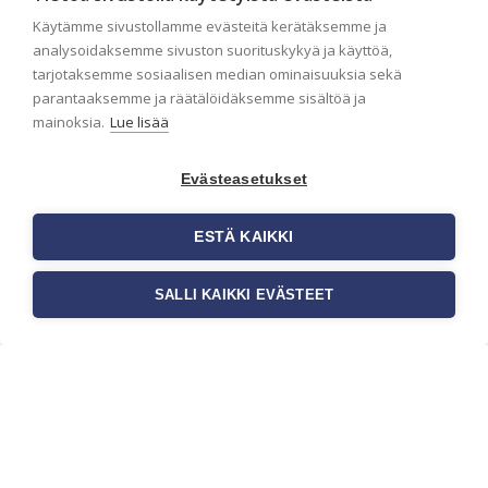
seinäpinta auttaa tapettia […]
Käytämme sivustollamme evästeitä kerätäksemme ja
analysoidaksemme sivuston suorituskykyä ja käyttöä,
tarjotaksemme sosiaalisen median ominaisuuksia sekä
parantaaksemme ja räätälöidäksemme sisältöä ja
mainoksia.
Lue lisää
Evästeasetukset
ESTÄ KAIKKI
SALLI KAIKKI EVÄSTEET
Tilaa uutiskirje
Haluaisitko nähdä uusimmat tapettimallistot heti
ensimmäisenä? Naputtele tiedot alas niin
pidämme sinut ajantasalla.