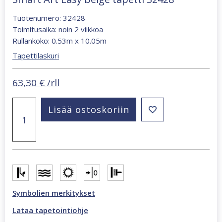
Tuotenumero: 32428
Toimitusaika: noin 2 viikkoa
Rullankoko: 0.53m x 10.05m
Tapettilaskuri
63,30
€
/rll
Smart
Lisää ostoskoriin
Art
Easy
beige
tapetti
32428
määrä
Symbolien merkitykset
Lataa tapetointiohje