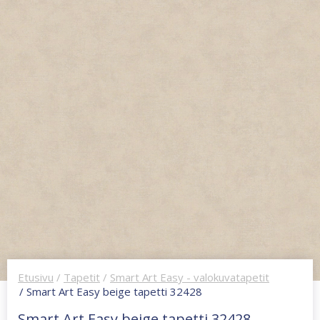
Etusivu
/
Tapetit
/
Smart Art Easy - valokuvatapetit
/ Smart Art Easy beige tapetti 32428
Smart Art Easy beige tapetti 32428