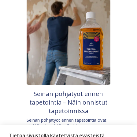
Seinän pohjatyöt ennen
tapetointia – Näin onnistut
tapetoinnissa
Seinän pohjatyöt ennen tapetointia ovat
yksi tärkeimmistä vaiheista onnistuneessa
tapetoinnissa. Huolellisesti valmisteltu
Tietoa sivustolla käytetyistä evästeistä