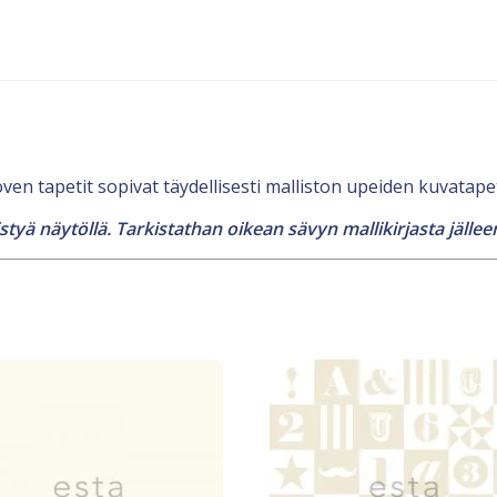
en tapetit sopivat täydellisesti malliston upeiden kuvatapet
tyä näytöllä. Tarkistathan oikean sävyn mallikirjasta jällee