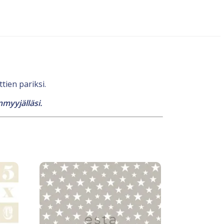
tien pariksi.
nmyyjälläsi.