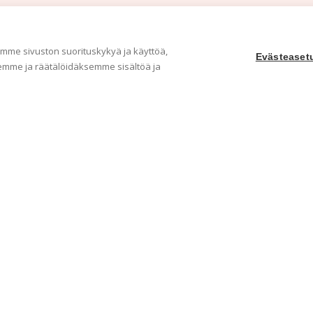
me sivuston suorituskykyä ja käyttöä,
Evästeaset
mme ja räätälöidäksemme sisältöä ja
Yritys
Ka
Meistä
Tape
Ota yhteyttä
Val
Jälleenmyyjät
Muu
Ohjeet
Idea
FAQ