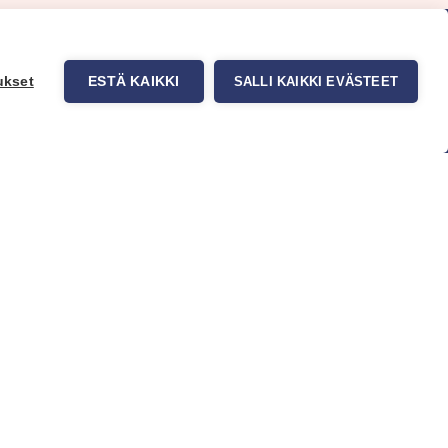
ukset
ESTÄ KAIKKI
SALLI KAIKKI EVÄSTEET
uppa
Myynti ja asiakaspalvelu
tit
Eteläväylä 11, 28610 Pori,
okuvatapetit
FINLAND
t tuotteet
+358 2 837 69 480
t & Vinkit
[email protected]
Katso sijainti kartalta
Asiakaspalvelu ja varasto
avoinna ma–to klo 8–16 ja pe klo
8-14
Office and warehouse open
Mon–Thu 8–16 h and Fri 8-14