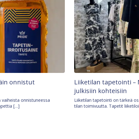
äin onnistut
Liiketilan tapetointi – 
julkisiin kohteisiin
ä vaiheista onnistuneessa
Liiketilan tapetointi on tärkeä 
apettia […]
tilan toimivuutta. Tapetit liiketilo