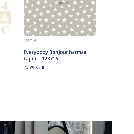
128716
Everybody Bonjour harmaa
tapetti 128716
73,80
€
/rll