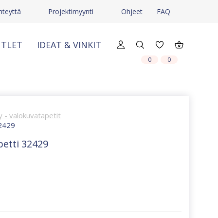
hteyttä
Projektimyynti
Ohjeet
FAQ
TLET
IDEAT & VINKIT
X
X
0
0
 - valokuvatapetit
32429
petti 32429