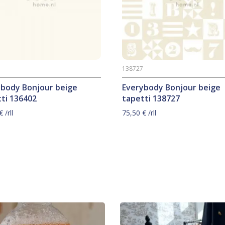
2
138727
ybody Bonjour beige
Everybody Bonjour beige
ti 136402
tapetti 138727
€
/rll
75,50
€
/rll