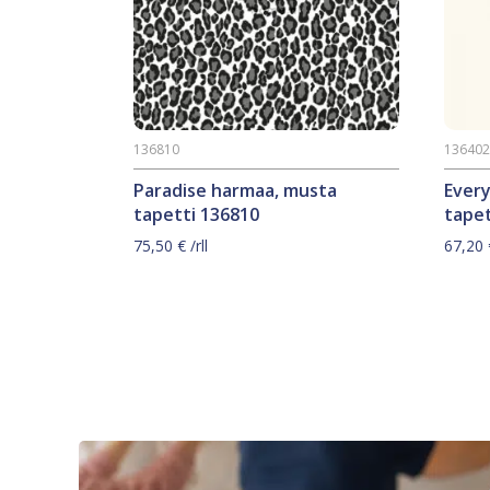
136810
13640
Paradise harmaa, musta
Ever
tapetti 136810
tapet
75,50
€
/rll
67,20