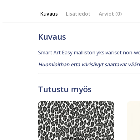
Kuvaus
Lisätiedot
Arviot (0)
Kuvaus
Smart Art Easy malliston yksiväriset non-wov
Huomioithan että värisävyt saattavat vääris
Tutustu myös