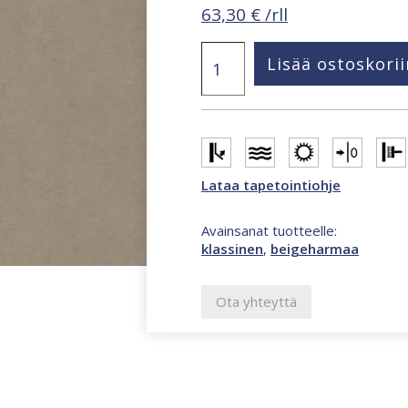
63,30
€
/rll
Smart
Lisää ostoskorii
Art
Easy
beige
tapetti
32429
määrä
Lataa tapetointiohje
Avainsanat tuotteelle:
klassinen
,
beigeharmaa
Ota yhteyttä