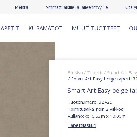
Meistä
Ammattilaisille ja jälleenmyyjille
Ota y
APETIT
KURAMATOT
MUUT TUOTTEET
OU
Etusivu
/
Tapetit
/
Smart Art Easy
/ Smart Art Easy beige tapetti 
Smart Art Easy beige ta
Tuotenumero: 32429
Toimitusaika: noin 2 viikkoa
Rullankoko: 0.53m x 10.05m
Tapettilaskuri