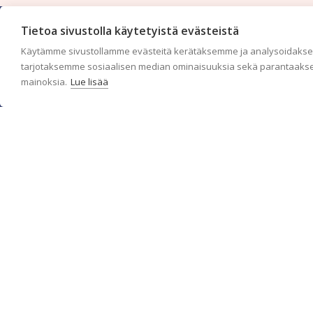
Tietoa sivustolla käytetyistä evästeistä
Käytämme sivustollamme evästeitä kerätäksemme ja analysoidaksem
tarjotaksemme sosiaalisen median ominaisuuksia sekä parantaakse
mainoksia.
Lue lisää
c/o Suomen AM-Markkinointi Oy
Olemme kotimaisten tapettimarkkinoiden edelläkävijänä ja
tuomme kansainväliset sisustus- ja tapettitrendit suomalaisiin
koteihin. Etsimme jatkuvasti uusia ideoita, inspiraatiota ja
trendejä kansainvälisiltä markkinoilta.
Rekisteriseloste
Toimitusehdot
Brandtool