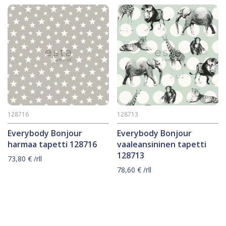
128716
128713
Everybody Bonjour
Everybody Bonjour
harmaa tapetti 128716
vaaleansininen tapetti
128713
73,80
€
/rll
78,60
€
/rll