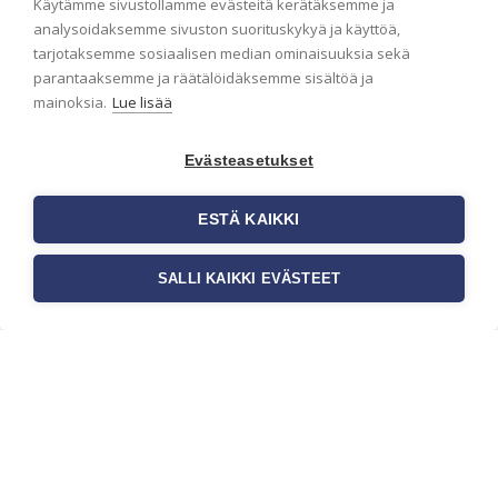
Käytämme sivustollamme evästeitä kerätäksemme ja
analysoidaksemme sivuston suorituskykyä ja käyttöä,
tarjotaksemme sosiaalisen median ominaisuuksia sekä
parantaaksemme ja räätälöidäksemme sisältöä ja
mainoksia.
Lue lisää
Evästeasetukset
ESTÄ KAIKKI
SALLI KAIKKI EVÄSTEET
Tilaa uutiskirje
Haluaisitko nähdä uusimmat tapettimallistot heti
ensimmäisenä? Naputtele tiedot alas niin
pidämme sinut ajantasalla.