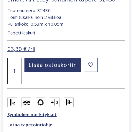
Tuotenumero: 32430
Toimitusaika: noin 2 viikkoa
Rullankoko: 0.53m x 10.05m
Tapettilaskuri
63,30
€
/rll
Smart
Lisää ostoskoriin
Art
Easy
punainen
tapetti
32430
määrä
Symbolien merkitykset
Lataa tapetointiohje