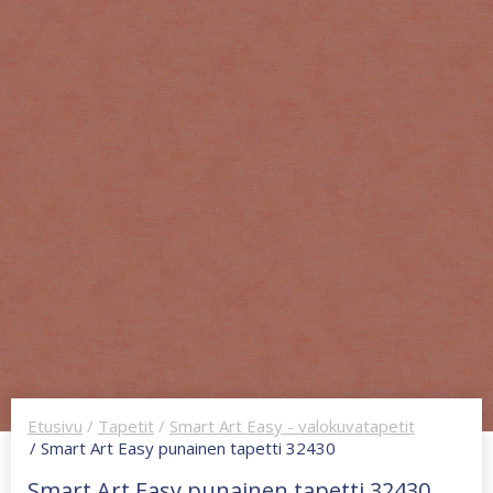
Etusivu
/
Tapetit
/
Smart Art Easy - valokuvatapetit
/ Smart Art Easy punainen tapetti 32430
Smart Art Easy punainen tapetti 32430