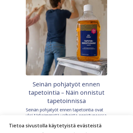
Seinän pohjatyöt ennen
tapetointia – Näin onnistut
tapetoinnissa
Seinän pohjatyöt ennen tapetointia ovat
yksi tärkeimmistä vaiheista onnistuneessa
tapetoinnissa. Huolellisesti valmisteltu
Tietoa sivustolla käytetyistä evästeistä
seinäpinta auttaa tapettia […]