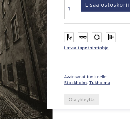
Stockholm
Lisää ostoskorii
186
x
270
cm
valokuvatapetti
ruskea
CL27A
määrä
Lataa tapetointiohje
Avainsanat tuotteelle:
Stockholm
,
Tukholma
Ota yhteyttä