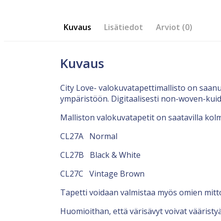
Kuvaus
Lisätiedot
Arviot (0)
Kuvaus
City Love- valokuvatapettimallisto on saan
ympäristöön. Digitaalisesti non-woven-kuid
Malliston valokuvatapetit on saatavilla kolm
CL27A Normal
CL27B Black & White
CL27C Vintage Brown
Tapetti voidaan valmistaa myös omien mit
Huomioithan, että värisävyt voivat vääristyä