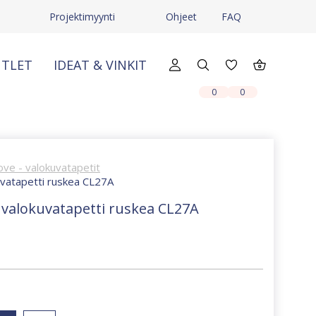
Projektimyynti
Ohjeet
FAQ
TLET
IDEAT & VINKIT
X
X
0
0
ove - valokuvatapetit
uvatapetti ruskea CL27A
 valokuvatapetti ruskea CL27A