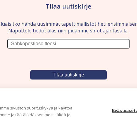
Tilaa uutiskirje
luaisitko nähdä uusimmat tapettimallistot heti ensimmäise
Naputtele tiedot alas niin pidämme sinut ajantasalla.
me sivuston suorituskykyä ja käyttöä,
Evästeaset
mme ja räätälöidäksemme sisältöä ja