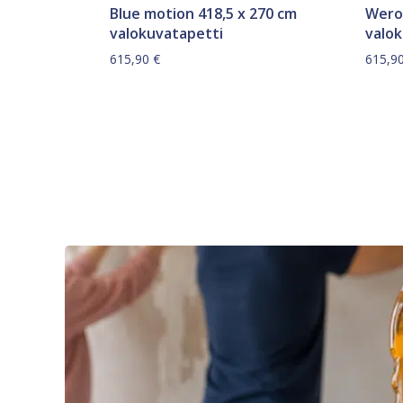
Blue motion 418,5 x 270 cm
Weros
valokuvatapetti
valo
615,90
€
615,9