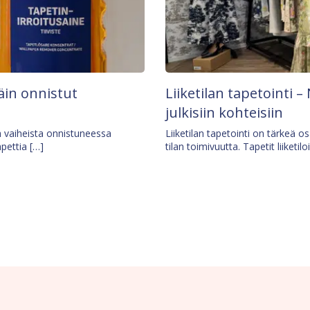
äin onnistut
Liiketilan tapetointi – 
julkisiin kohteisiin
ä vaiheista onnistuneessa
Liiketilan tapetointi on tärkeä 
apettia […]
tilan toimivuutta. Tapetit liiketilo