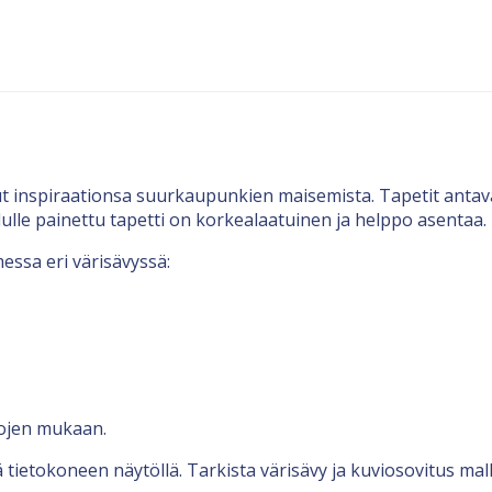
ut inspiraationsa suurkaupunkien maisemista. Tapetit antav
ulle painettu tapetti on korkealaatuinen ja helppo asentaa.
essa eri värisävyssä:
tojen mukaan.
 tietokoneen näytöllä. Tarkista värisävy ja kuviosovitus malli