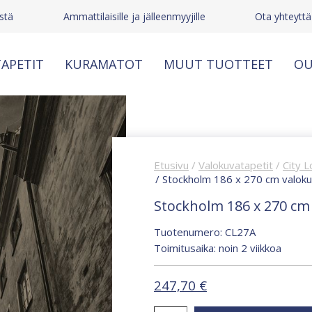
stä
Ammattilaisille ja jälleenmyyjille
Ota yhteyttä
APETIT
KURAMATOT
MUUT TUOTTEET
OU
Etusivu
/
Valokuvatapetit
/
City L
/ Stockholm 186 x 270 cm valok
Stockholm 186 x 270 cm
Tuotenumero: CL27A
Toimitusaika: noin 2 viikkoa
247,70
€