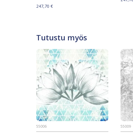
247,70
€
Tutustu myös
55006
55009