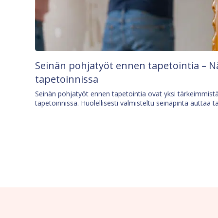
Seinän pohjatyöt ennen tapetointia – N
tapetoinnissa
Seinän pohjatyöt ennen tapetointia ovat yksi tärkeimmist
tapetoinnissa. Huolellisesti valmisteltu seinäpinta auttaa t