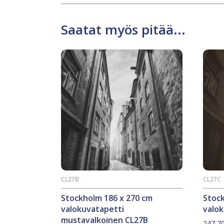
Saatat myös pitää...
CL27B
CL27C
Stockholm 186 x 270 cm
Stock
valokuvatapetti
valok
mustavalkoinen CL27B
247,7