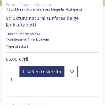
Etusivu
/
Tapetit
/
Struktura
/ Struktura natural surfaces beige lankkutapetti
Struktura natural surfaces beige
lankkutapetti
Tuotenumero: 45734
Toimitusaika: 14 arkipäivää
Tapettilaskuri
66,00
€
/rll
Struktura
Lisää ostoskoriin
natural
surfaces
beige
lankkutapetti
määrä