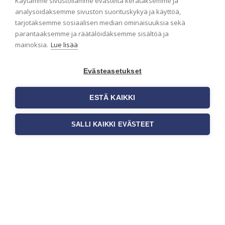
Käytämme sivustollamme evästeitä kerätäksemme ja
analysoidaksemme sivuston suorituskykyä ja käyttöä,
tarjotaksemme sosiaalisen median ominaisuuksia sekä
parantaaksemme ja räätälöidäksemme sisältöä ja
mainoksia.
Lue lisää
Seinän pohjatyöt
Evästeasetukset
ennen tapetointia –
Näin onnistut
ESTÄ KAIKKI
tapetoinnissa
Seinän pohjatyöt ennen
SALLI KAIKKI EVÄSTEET
tapetointia ovat yksi tärkeimmistä
vaiheista onnistuneessa
tapetoinnissa. Huolellisesti
valmisteltu seinäpinta auttaa
tapettia […]