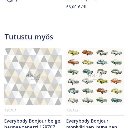
48,80
€
66,00
€
/rll
Tutustu myös
128707
138732
Everybody Bonjour beige,
Everybody Bonjour
harmaa tapetti 128707
monivärinen, punainen