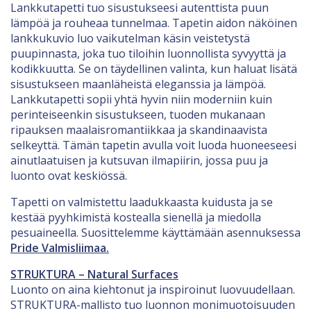
Lankkutapetti tuo sisustukseesi autenttista puun
lämpöä ja rouheaa tunnelmaa. Tapetin aidon näköinen
lankkukuvio luo vaikutelman käsin veistetystä
puupinnasta, joka tuo tiloihin luonnollista syvyyttä ja
kodikkuutta. Se on täydellinen valinta, kun haluat lisätä
sisustukseen maanläheistä eleganssia ja lämpöä.
Lankkutapetti sopii yhtä hyvin niin moderniin kuin
perinteiseenkin sisustukseen, tuoden mukanaan
ripauksen maalaisromantiikkaa ja skandinaavista
selkeyttä. Tämän tapetin avulla voit luoda huoneeseesi
ainutlaatuisen ja kutsuvan ilmapiirin, jossa puu ja
luonto ovat keskiössä.
Tapetti on valmistettu laadukkaasta kuidusta ja se
kestää pyyhkimistä kostealla sienellä ja miedolla
pesuaineella. Suosittelemme käyttämään asennuksessa
Pride Valmisliimaa.
STRUKTURA – Natural Surfaces
Luonto on aina kiehtonut ja inspiroinut luovuudellaan.
STRUKTURA-mallisto tuo luonnon monimuotoisuuden