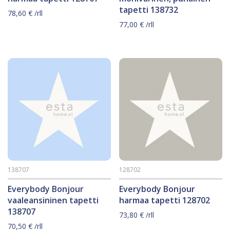
tapetti 138732
78,60
€
/rll
77,00
€
/rll
138707
128702
Everybody Bonjour
Everybody Bonjour
vaaleansininen tapetti
harmaa tapetti 128702
138707
73,80
€
/rll
70,50
€
/rll