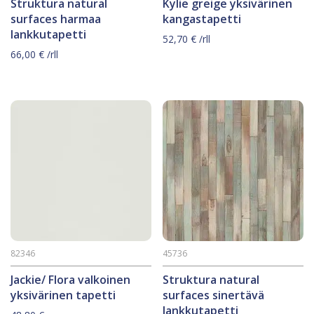
Struktura natural
Kylie greige yksivärinen
surfaces harmaa
kangastapetti
lankkutapetti
52,70
€
/rll
66,00
€
/rll
82346
45736
Jackie/ Flora valkoinen
Struktura natural
yksivärinen tapetti
surfaces sinertävä
lankkutapetti