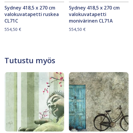
Sydney 418,5 x 270 cm
Sydney 418,5 x 270 cm
valokuvatapetti ruskea
valokuvatapetti
CL71C
monivärinen CL71A
554,50
€
554,50
€
Tutustu myös