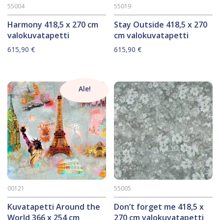
55004
55019
Harmony 418,5 x 270 cm
Stay Outside 418,5 x 270
valokuvatapetti
cm valokuvatapetti
615,90
€
615,90
€
Ale!
00121
55005
Kuvatapetti Around the
Don’t forget me 418,5 x
World 366 x 254 cm
270 cm valokuvatapetti