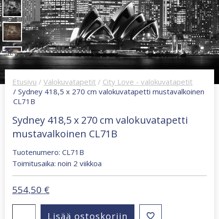
Etusivu
/
Valokuvatapetit
/
City Love - valokuvatapetit
/ Sydney 418,5 x 270 cm valokuvatapetti mustavalkoinen
CL71B
Sydney 418,5 x 270 cm valokuvatapetti
mustavalkoinen CL71B
Tuotenumero: CL71B
Toimitusaika: noin 2 viikkoa
554,50
€
Sydney
Lisää ostoskoriin
418,5