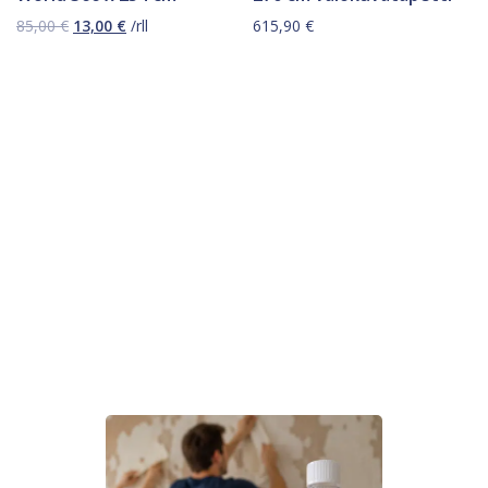
Alkuperäinen
Nykyinen
85,00
€
13,00
€
/rll
615,90
€
hinta
hinta
oli:
on:
85,00 €.
13,00 €.