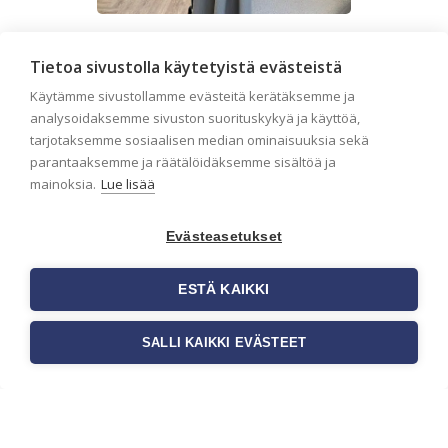
Liiketilan tapetointi – Näin
Tietoa sivustolla käytetyistä evästeistä
valitset oikeat tapetit
liiketiloihin ja julkisiin
Käytämme sivustollamme evästeitä kerätäksemme ja
analysoidaksemme sivuston suorituskykyä ja käyttöä,
kohteisiin
tarjotaksemme sosiaalisen median ominaisuuksia sekä
Liiketilan tapetointi on tärkeä osa
parantaaksemme ja räätälöidäksemme sisältöä ja
yrityksen visuaalista ilmettä,
mainoksia.
Lue lisää
asiakaskokemusta sekä tilan
toimivuutta. Tapetit liiketiloihin valitaan
[…]
Evästeasetukset
ESTÄ KAIKKI
SALLI KAIKKI EVÄSTEET