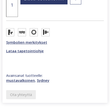
x
270
cm
valokuvatapetti
mustavalkoinen
CL71B
määrä
Symbolien merkitykset
Lataa tapetointiohje
Avainsanat tuotteelle:
mustavalkoinen
,
Sydney
Ota yhteyttä