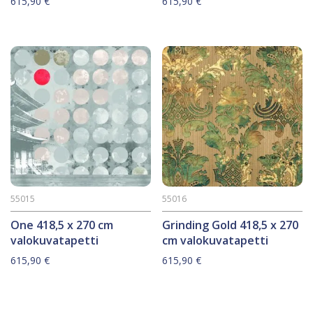
615,90
€
615,90
€
55015
55016
One 418,5 x 270 cm
Grinding Gold 418,5 x 270
valokuvatapetti
cm valokuvatapetti
615,90
€
615,90
€