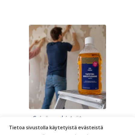
Seinän pohjatyöt ennen
tapetointia – Näin onnistut
Tietoa sivustolla käytetyistä evästeistä
tapetoinnissa