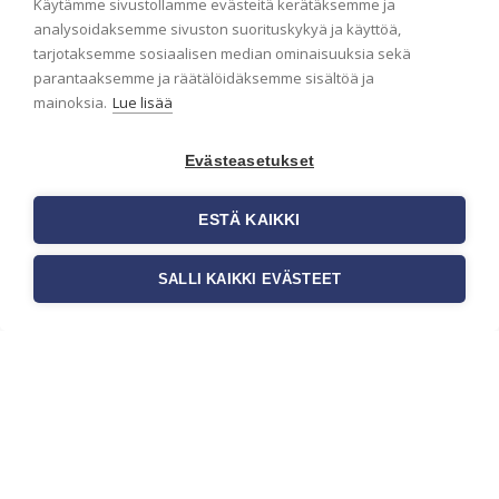
Käytämme sivustollamme evästeitä kerätäksemme ja
analysoidaksemme sivuston suorituskykyä ja käyttöä,
Seinän pohjatyöt ennen tapetointia
tarjotaksemme sosiaalisen median ominaisuuksia sekä
ovat yksi tärkeimmistä vaiheista
onnistuneessa tapetoinnissa.
parantaaksemme ja räätälöidäksemme sisältöä ja
Huolellisesti valmisteltu seinäpinta
mainoksia.
Lue lisää
auttaa tapettia […]
Evästeasetukset
ESTÄ KAIKKI
SALLI KAIKKI EVÄSTEET