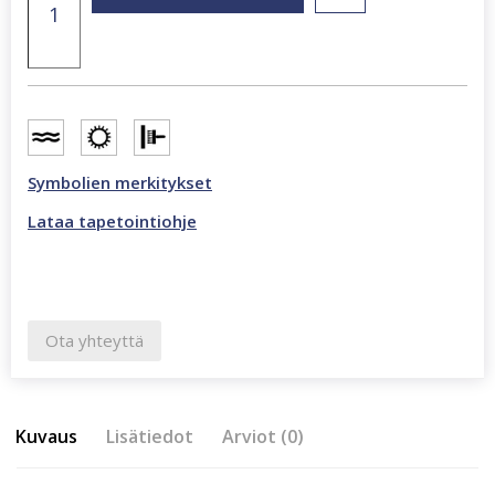
x
270
cm
valokuvatapetti
mustavalkoinen
CL93B
määrä
Symbolien merkitykset
Lataa tapetointiohje
Ota yhteyttä
Kuvaus
Lisätiedot
Arviot (0)