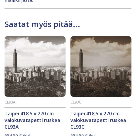
mallikirjasta.
Saatat myös pitää...
CL93A
CL93C
Taipei 418.5 x 270 cm
Taipei 418,5 x 270 cm
valokuvatapetti ruskea
valokuvatapetti ruskea
CL93A
CL93C
554,50
€
/kpl
554,50
€
/kpl