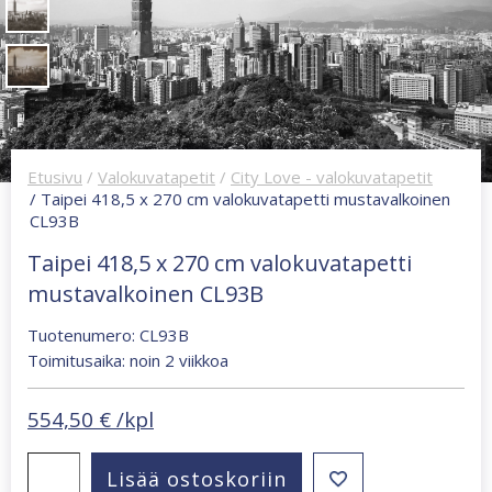
Etusivu
/
Valokuvatapetit
/
City Love - valokuvatapetit
/ Taipei 418,5 x 270 cm valokuvatapetti mustavalkoinen
CL93B
Taipei 418,5 x 270 cm valokuvatapetti
mustavalkoinen CL93B
Tuotenumero: CL93B
Toimitusaika: noin 2 viikkoa
554,50
€
/kpl
Taipei
Lisää ostoskoriin
418,5