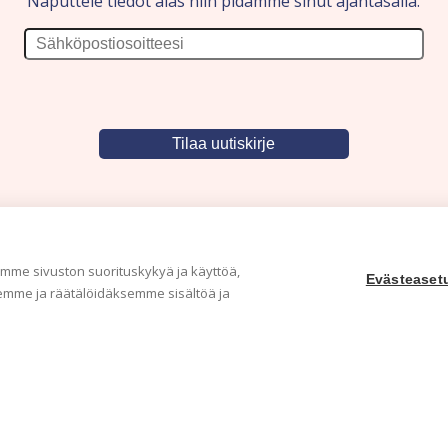
Naputtele tiedot alas niin pidämme sinut ajantasalla.
me sivuston suorituskykyä ja käyttöä,
Evästeaset
mme ja räätälöidäksemme sisältöä ja
Yritys
Ka