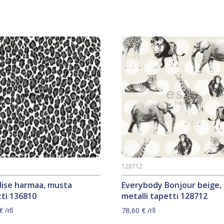
0
128712
dise harmaa, musta
Everybody Bonjour beige,
ti 136810
metalli tapetti 128712
€
/rll
78,60
€
/rll