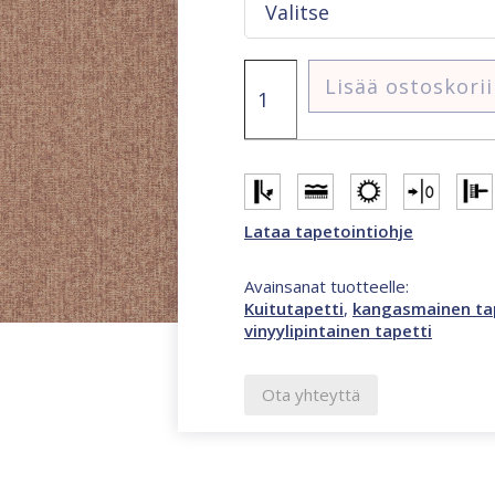
Tempo
Lisää ostoskori
kangasmainen
punaruskea
tapetti
määrä
Lataa tapetointiohje
Avainsanat tuotteelle:
Kuitutapetti
,
kangasmainen ta
vinyylipintainen tapetti
Ota yhteyttä