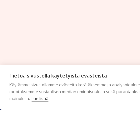
Tietoa sivustolla käytetyistä evästeistä
Käytämme sivustollamme evästeitä kerätäksemme ja analysoidaksem
tarjotaksemme sosiaalisen median ominaisuuksia sekä parantaakse
mainoksia.
Lue lisää
c/o Suomen AM-Markkinointi Oy