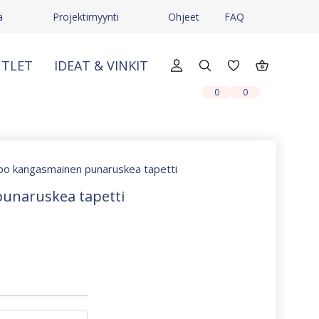
ä
Projektimyynti
Ohjeet
FAQ
TLET
IDEAT & VINKIT
X
X
0
0
o kangasmainen punaruskea tapetti
unaruskea tapetti