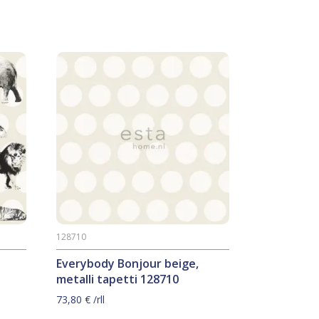
128710
Everybody Bonjour beige,
metalli tapetti 128710
73,80
€
/rll