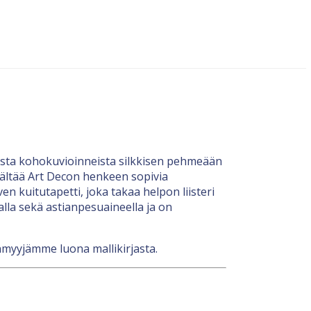
ista kohokuvioinneista silkkisen pehmeään
sisältää Art Decon henkeen sopivia
n kuitutapetti, joka takaa helpon liisteri
lla sekä astianpesuaineella ja on
eenmyyjämme luona mallikirjasta.