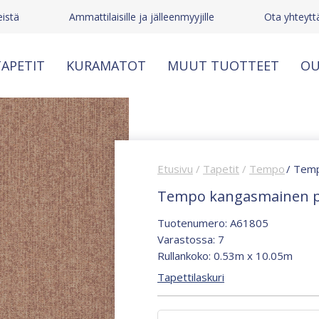
istä
Ammattilaisille ja jälleenmyyjille
Ota yhteytt
APETIT
KURAMATOT
MUUT TUOTTEET
OU
Etusivu
/
Tapetit
/
Tempo
/ Temp
Tempo kangasmainen p
Tuotenumero: A61805
Varastossa: 7
Rullankoko: 0.53m x 10.05m
Tapettilaskuri