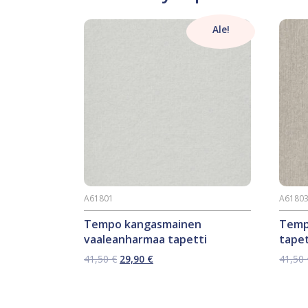
Ale!
A61801
A6180
Tempo kangasmainen
Temp
vaaleanharmaa tapetti
tapet
Alkuperäinen
Nykyinen
41,50
€
29,90
€
41,50
hinta
hinta
oli:
on:
41,50 €.
29,90 €.