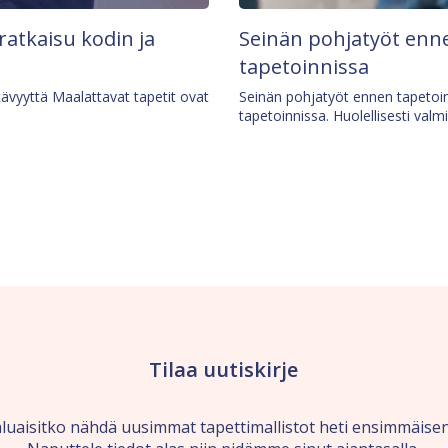
 ratkaisu kodin ja
Seinän pohjatyöt enne
tapetoinnissa
tävyyttä Maalattavat tapetit ovat
Seinän pohjatyöt ennen tapetoin
tapetoinnissa. Huolellisesti valm
Tilaa uutiskirje
luaisitko nähdä uusimmat tapettimallistot heti ensimmäise