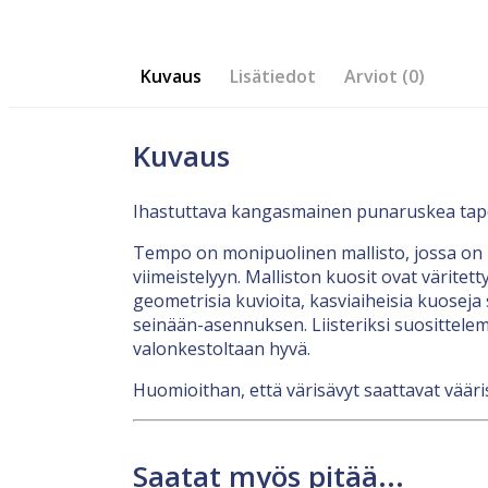
Kuvaus
Lisätiedot
Arviot (0)
Kuvaus
Ihastuttava kangasmainen punaruskea tapet
Tempo on monipuolinen mallisto, jossa on 
viimeistelyyn. Malliston kuosit ovat väritett
geometrisia kuvioita, kasviaiheisia kuoseja 
seinään-asennuksen. Liisteriksi suosittelem
valonkestoltaan hyvä.
Huomioithan, että värisävyt saattavat vääris
Saatat myös pitää...