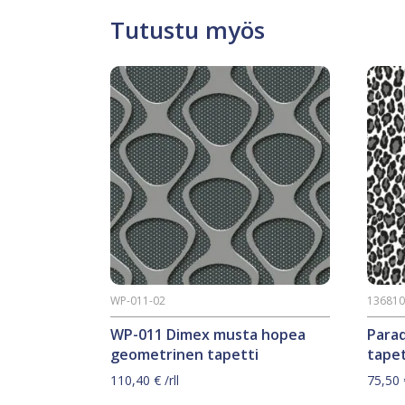
Tutustu myös
WP-011-02
13681
WP-011 Dimex musta hopea
Para
geometrinen tapetti
tapet
110,40
€
/rll
75,50