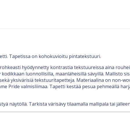
ti. Tapetissa on kohokuvioitu pintatekstuuri.
rohkeasti hyödynnetty kontrastia tekstuureissa aina rouhe
y kodikkaan luonnollisilla, maanläheisillä sävyillä. Mallisto 
sekä yksivärisiä tekstuuritapetteja. Materiaalina on non-wove
me Pride valmisliimaa. Tapetti kestää pesua pehmeällä harja
tyä näytöllä. Tarkista värisävy tilaamalla mallipala tai jäll