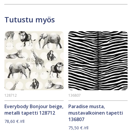
Tutustu myös
128712
136807
Everybody Bonjour beige,
Paradise musta,
metalli tapetti 128712
mustavalkoinen tapetti
136807
78,60
€
/rll
75,50
€
/rll