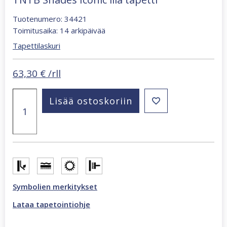
Tuotenumero: 34421
Toimitusaika: 14 arkipäivää
Tapettilaskuri
63,30
€
/rll
TNTB
Lisää ostoskoriin
Shades
Iconic
lila
tapetti
määrä
Symbolien merkitykset
Lataa tapetointiohje