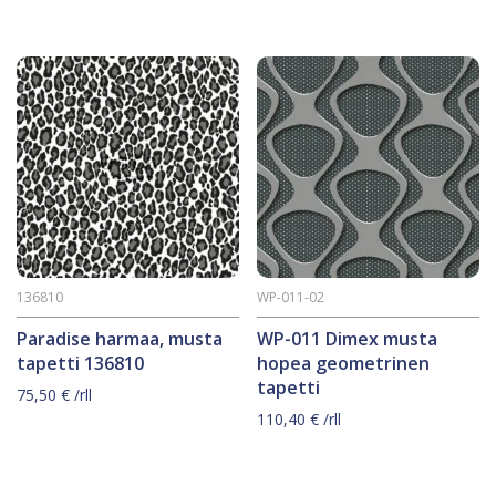
136810
WP-011-02
Paradise harmaa, musta
WP-011 Dimex musta
tapetti 136810
hopea geometrinen
tapetti
75,50
€
/rll
110,40
€
/rll