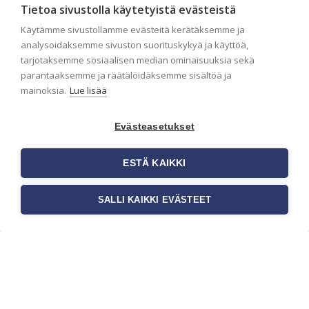
tapetoinnissa. Huolellisesti valmisteltu
Tietoa sivustolla käytetyistä evästeistä
seinäpinta auttaa tapettia […]
Käytämme sivustollamme evästeitä kerätäksemme ja
analysoidaksemme sivuston suorituskykyä ja käyttöä,
tarjotaksemme sosiaalisen median ominaisuuksia sekä
parantaaksemme ja räätälöidäksemme sisältöä ja
mainoksia.
Lue lisää
Evästeasetukset
ESTÄ KAIKKI
SALLI KAIKKI EVÄSTEET
Tilaa uutiskirje
Haluaisitko nähdä uusimmat tapettimallistot heti
ensimmäisenä? Naputtele tiedot alas niin