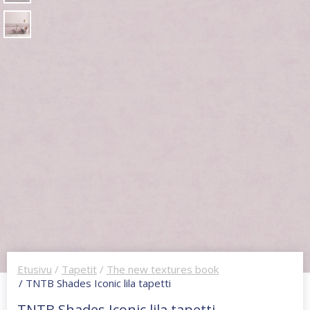
Etusivu
/
Tapetit
/
The new textures book
/ TNTB Shades Iconic lila tapetti
TNTB Shades Iconic lila tapetti