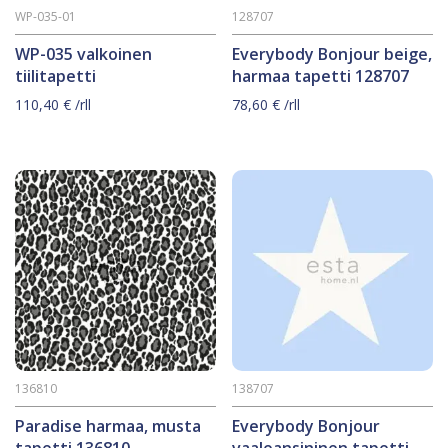
WP-035-01
128707
WP-035 valkoinen
Everybody Bonjour beige,
tiilitapetti
harmaa tapetti 128707
110,40
€
/rll
78,60
€
/rll
136810
138707
Paradise harmaa, musta
Everybody Bonjour
tapetti 136810
vaaleansininen tapetti