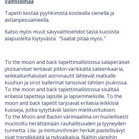
Valmisliimaa
.
Tapetti kestää pyyhkimistä kostealla sienellä ja
astianpesuaineella.
Katso myös muut sävyvaihtoehdot tästä kuosista
alapuolelta löytyvästä: ’’Saatat pitää myös..’’
To the moon and back tapettimallistossa salaperäiset
yksisarviset lentävät pitkin värikkäitä sateenkaaria,
seikkailunhaluiset astronautit lähtevät matkalle
kuuhun ja sirot ballerinat tanssivat tähtien joukossa.
To the moon and back tapettimallistossa sisältää
erilaisia tapetteja lapsille ja lapsenmielisille. To the
moon and back tapetit tarjoavat erilaisia leikkisiä
kuoseja, jotka sytyttävät lasten mielikuvituksen.
To the Moon and Backin värimaailma on huolellisesti
muotoiltu herättämään rauhallisuuden ja tyyneyden
tunnetta. Lila- ja mintunvihreän herkät pastellisävyt
ovat trendikkäitä ja nykyaikaisia. Näihin väreihin