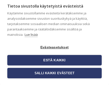
Tietoa sivustolla käytetyistä evästeistä
Käytämme sivustollamme evästeitä kerätäksemme ja
analysoidaksemme sivuston suorituskykyä ja käyttöä,
tarjotaksemme sosiaalisen median ominaisuuksia sekä
parantaaksemme ja räätälöidäksemme sisältöä ja
mainoksia.
Lue lisää
Seinän pohjatyöt
Evästeasetukset
ennen tapetointia –
Näin onnistut
ESTÄ KAIKKI
tapetoinnissa
Seinän pohjatyöt ennen
SALLI KAIKKI EVÄSTEET
tapetointia ovat yksi
tärkeimmistä vaiheista
onnistuneessa tapetoinnissa.
Huolellisesti valmisteltu
seinäpinta auttaa tapettia […]