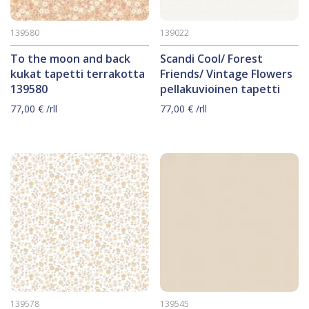
139580
139022
To the moon and back
Scandi Cool/ Forest
kukat tapetti terrakotta
Friends/ Vintage Flowers
139580
pellakuvioinen tapetti
77,00
€
/rll
77,00
€
/rll
139578
139545