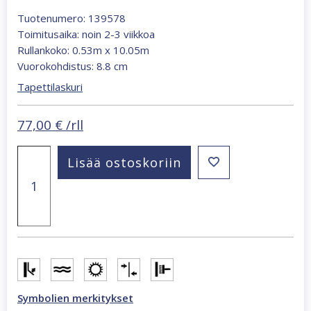
Tuotenumero: 139578
Toimitusaika: noin 2-3 viikkoa
Rullankoko: 0.53m x 10.05m
Vuorokohdistus: 8.8 cm
Tapettilaskuri
77,00
€
/rll
To
Lisää ostoskoriin
the
moon
and
back
beige
kukat
tapetti
määrä
Symbolien merkitykset