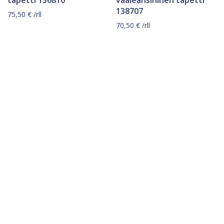
138707
75,50
€
/rll
70,50
€
/rll