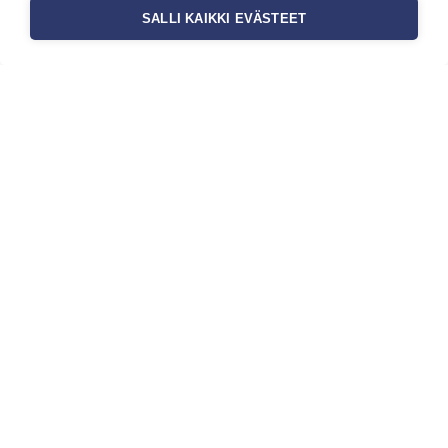
SALLI KAIKKI EVÄSTEET
Tilaa uutiskirje
Haluaisitko nähdä uusimmat tapettimallistot heti
ensimmäisenä? Naputtele tiedot alas niin
pidämme sinut ajantasalla.