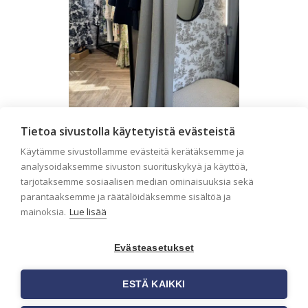
Liiketilan tapetointi – Näin
Tietoa sivustolla käytetyistä evästeistä
valitset oikeat tapetit
Käytämme sivustollamme evästeitä kerätäksemme ja
liiketiloihin ja julkisiin
analysoidaksemme sivuston suorituskykyä ja käyttöä,
tarjotaksemme sosiaalisen median ominaisuuksia sekä
kohteisiin
parantaaksemme ja räätälöidäksemme sisältöä ja
Liiketilan tapetointi on tärkeä osa
mainoksia.
Lue lisää
yrityksen visuaalista ilmettä,
asiakaskokemusta sekä tilan
toimivuutta. Tapetit liiketiloihin
Evästeasetukset
valitaan […]
ESTÄ KAIKKI