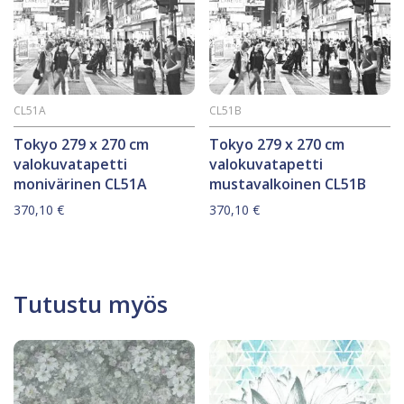
CL51A
CL51B
Tokyo 279 x 270 cm
Tokyo 279 x 270 cm
valokuvatapetti
valokuvatapetti
monivärinen CL51A
mustavalkoinen CL51B
370,10
€
370,10
€
Tutustu myös