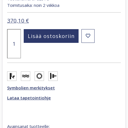
Toimitusaika: noin 2 viikkoa
370,10
€
Tokyo
Lisää ostoskoriin
279
x
270
cm
valokuvatapetti
ruskea
CL51C
määrä
Symbolien merkitykset
Lataa tapetointiohje
Avainsanat tuotteelle: