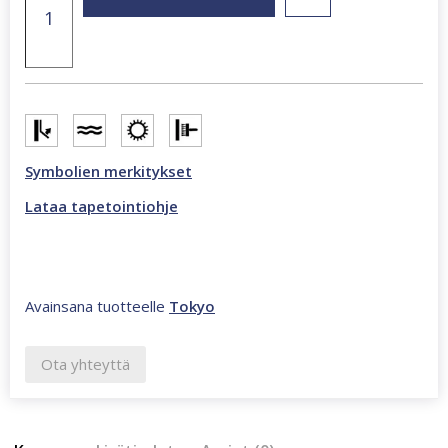
x
270
cm
valokuvatapetti
monivärinen
CL65A
määrä
Symbolien merkitykset
Lataa tapetointiohje
Avainsana tuotteelle
Tokyo
Ota yhteyttä