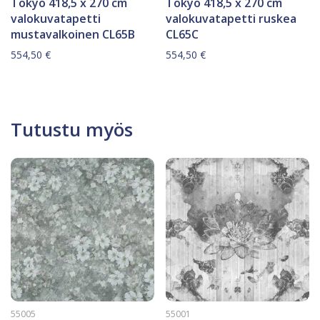
Tokyo 418,5 x 270 cm
Tokyo 418,5 x 270 cm
valokuvatapetti
valokuvatapetti ruskea
mustavalkoinen CL65B
CL65C
554,50
€
554,50
€
Tutustu myös
55005
55001