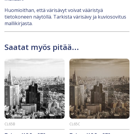
Huomioithan, että värisävyt voivat vääristyä
tietokoneen näytöllä. Tarkista värisävy ja kuviosovitus
mallikirjasta.
Saatat myös pitää...
CL65B
CL65C