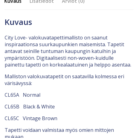
Kuvaus
Lisätiedot
Arviot (0)
Kuvaus
City Love- valokuvatapettimallisto on saanut
inspiraationsa suurkaupunkien maisemista. Tapetit
antavat seinille tuntuman kaupungin katuihin ja
ympäristöön. Digitaalisesti non-woven-kuidulle
painettu tapetti on korkealaatuinen ja helppo asentaa.
Malliston valokuvatapetit on saatavilla kolmessa eri
värisävyssä:
CL65A Normal
CL65B Black & White
CL65C Vintage Brown
Tapetti voidaan valmistaa myös omien mittojen
mukaan.