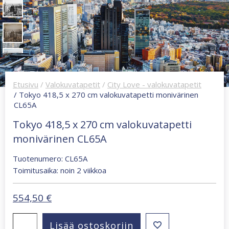
Etusivu
/
Valokuvatapetit
/
City Love - valokuvatapetit
/ Tokyo 418,5 x 270 cm valokuvatapetti monivärinen
CL65A
Tokyo 418,5 x 270 cm valokuvatapetti
monivärinen CL65A
Tuotenumero: CL65A
Toimitusaika: noin 2 viikkoa
554,50
€
Tokyo
Lisää ostoskoriin
418,5