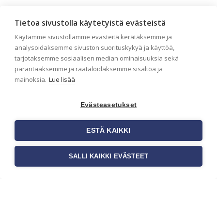
Seinän pohjatyöt ennen
Tietoa sivustolla käytetyistä evästeistä
tapetointia – Näin
Käytämme sivustollamme evästeitä kerätäksemme ja
onnistut tapetoinnissa
analysoidaksemme sivuston suorituskykyä ja käyttöä,
Seinän pohjatyöt ennen tapetointia
tarjotaksemme sosiaalisen median ominaisuuksia sekä
ovat yksi tärkeimmistä vaiheista
parantaaksemme ja räätälöidäksemme sisältöä ja
onnistuneessa tapetoinnissa.
mainoksia.
Lue lisää
Huolellisesti valmisteltu seinäpinta
auttaa tapettia […]
Evästeasetukset
ESTÄ KAIKKI
SALLI KAIKKI EVÄSTEET