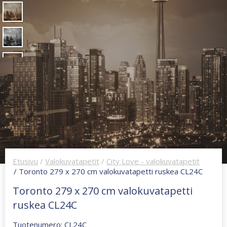
Etusivu
/
Valokuvatapetit
/
City Love - valokuvatapetit
/ Toronto 279 x 270 cm valokuvatapetti ruskea CL24C
Toronto 279 x 270 cm valokuvatapetti
ruskea CL24C
Tuotenumero: CL24C