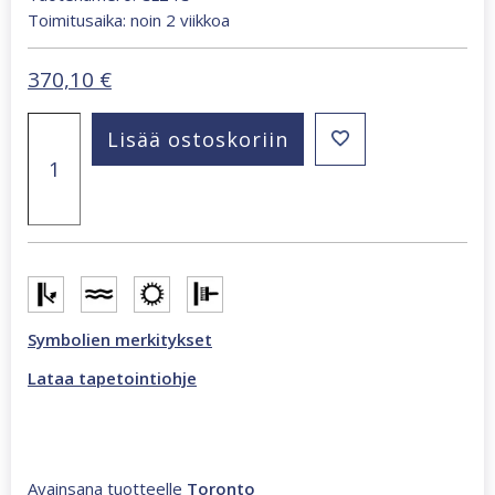
Toimitusaika: noin 2 viikkoa
370,10
€
Toronto
Lisää ostoskoriin
279
x
270
cm
valokuvatapetti
ruskea
CL24C
määrä
Symbolien merkitykset
Lataa tapetointiohje
Avainsana tuotteelle
Toronto