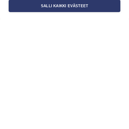
SALLI KAIKKI EVÄSTEET
Tilaa uutiskirje
Haluaisitko nähdä uusimmat tapettimallistot heti
ensimmäisenä? Naputtele tiedot alas niin
pidämme sinut ajantasalla.