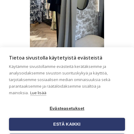
Liiketilan tapetointi – Näin
Tietoa sivustolla käytetyistä evästeistä
valitset oikeat tapetit
Käytämme sivustollamme evästeitä kerätäksemme ja
analysoidaksemme sivuston suorituskykyä ja käyttöä,
liiketiloihin ja julkisiin
tarjotaksemme sosiaalisen median ominaisuuksia sekä
kohteisiin
parantaaksemme ja räätälöidäksemme sisältöä ja
Liiketilan tapetointi on tärkeä osa
mainoksia.
Lue lisää
yrityksen visuaalista ilmettä,
asiakaskokemusta sekä tilan
toimivuutta. Tapetit liiketiloihin
Evästeasetukset
valitaan […]
ESTÄ KAIKKI