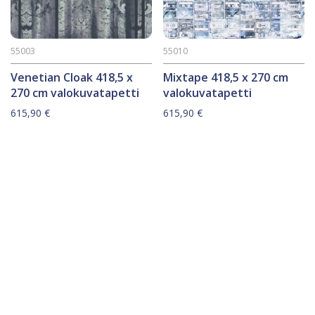
55003
55010
Venetian Cloak 418,5 x
Mixtape 418,5 x 270 cm
270 cm valokuvatapetti
valokuvatapetti
615,90
€
615,90
€