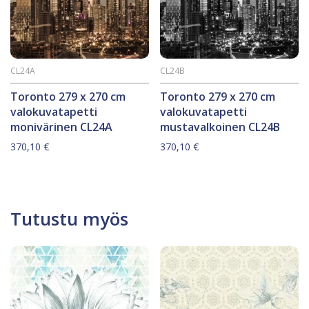
CL24A
CL24B
Toronto 279 x 270 cm
Toronto 279 x 270 cm
valokuvatapetti
valokuvatapetti
monivärinen CL24A
mustavalkoinen CL24B
370,10
€
370,10
€
Tutustu myös