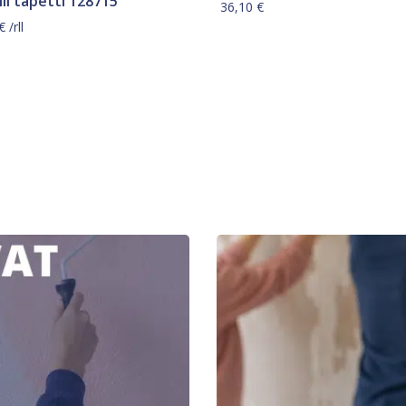
li tapetti 128715
36,10
€
€
/rll