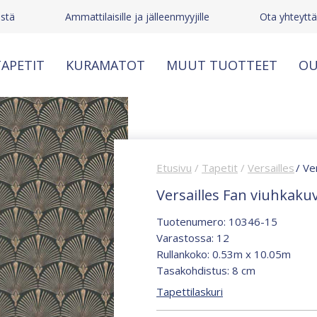
stä
Ammattilaisille ja jälleenmyyjille
Ota yhteyttä
APETIT
KURAMATOT
MUUT TUOTTEET
OU
Etusivu
/
Tapetit
/
Versailles
/ Ve
Versailles Fan viuhkakuv
Tuotenumero: 10346-15
Varastossa: 12
Rullankoko: 0.53m x 10.05m
Tasakohdistus: 8 cm
Tapettilaskuri