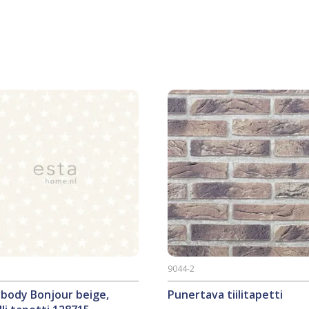
5
9044-2
ybody Bonjour beige,
Punertava tiilitapetti