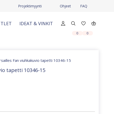
Projektimyynti
Ohjeet
FAQ
TLET
IDEAT & VINKIT
X
X
0
0
rsailles Fan viuhkakuvio tapetti 10346-15
io tapetti 10346-15