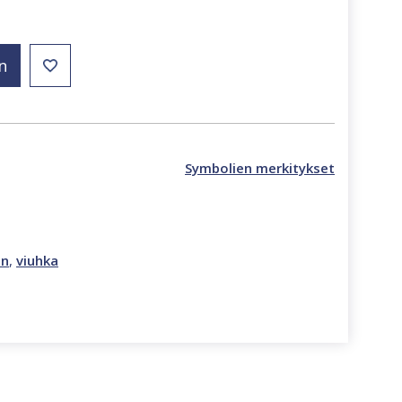
n
Symbolien merkitykset
en
,
viuhka