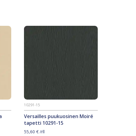
10291-15
a
Versailles puukuosinen Moiré
tapetti 10291-15
55,60
€
/rll