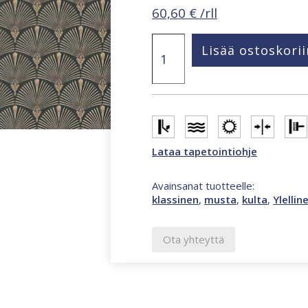
60,60
€
/rll
Versailles
Lisää ostoskorii
Fan
viuhkakuvio
tapetti
10346-
15
määrä
Lataa tapetointiohje
Avainsanat tuotteelle:
klassinen
,
musta
,
kulta
,
Ylellin
Ota yhteyttä