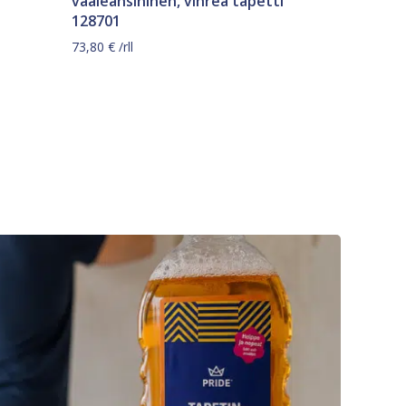
vaaleansininen, vihreä tapetti
128701
73,80
€
/rll