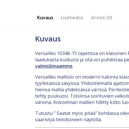
Kuvaus
Lisätiedot
Arviot (0)
Kuvaus
Versailles 10346-15 tapetissa on klassinen F
laadukasta kuidusta ja sitä voi puhdistaa 
valmisliimaamme
.
Versailles mallisto on moderni tulkinta klas
tyylikkäissä sävyissä. Yhdistelemällä ajatt
hienoa mallia yhdeksässä värissä. Periteist
tehty puukuosi. Toisiinsa sointuvien valkoi
väreinä. Kokoelman mallien hillitty kiilto luo 
Tutustu ” Saatat myös pitää” kohdassa olevi
vääristyä tietokoneen näytöllä.