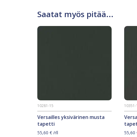
Saatat myös pitää...
10281-15
10351-
Versailles yksivärinen musta
Versa
tapetti
tapet
55,60
€
/rll
55,60