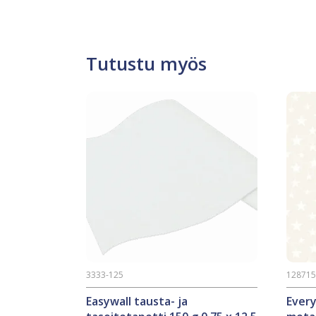
Tutustu myös
3333-125
12871
Easywall tausta- ja
Ever