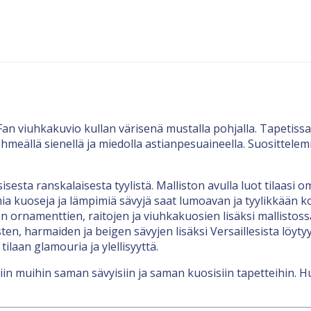
an viuhkakuvio kullan värisenä mustalla pohjalla. Tapetissa o
pehmeällä sienellä ja miedolla astianpesuaineella. Suositt
sisesta ranskalaisesta tyylistä. Malliston avulla luot tilaasi
omia kuoseja ja lämpimiä sävyjä saat lumoavan ja tyylikkään 
en ornamenttien, raitojen ja viuhkakuosien lisäksi mallistoss
sten, harmaiden ja beigen sävyjen lisäksi Versaillesista löyt
tilaan glamouria ja ylellisyyttä.
in muihin saman sävyisiin ja saman kuosisiin tapetteihin. H