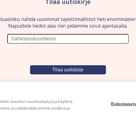
Tilaa uutiskirje
luaisitko nähdä uusimmat tapettimallistot heti ensimmäise
Naputtele tiedot alas niin pidämme sinut ajantasalla.
me sivuston suorituskykyä ja käyttöä,
Evästeaset
mme ja räätälöidäksemme sisältöä ja