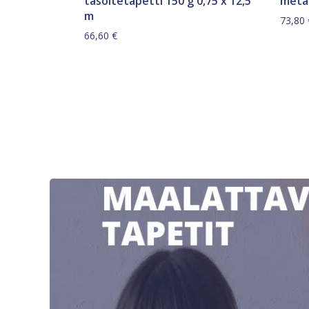
tasoitetapetti 150 g 0,75 x 12,5
metal
m
73,80
66,60
€