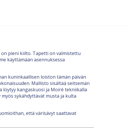
n pieni kiilto. Tapetti on valmistettu
elemme käyttämään asennuksessa
 oman kuninkaallisen loiston tämän päivän
kokonaisuuden. Mallisto sisältää seitsemän
a löytyy kangaskuosi ja Moiré tekniikalla
yy myös sykähdyttävät musta ja kulta
uomioithan, että värisävyt saattavat