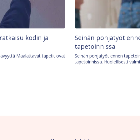
 ratkaisu kodin ja
Seinän pohjatyöt enne
tapetoinnissa
tävyyttä Maalattavat tapetit ovat
Seinän pohjatyöt ennen tapetoin
tapetoinnissa. Huolellisesti valm