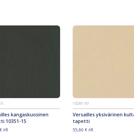
15
10281-30
illes kangaskuosinen
Versailles yksivärinen kult
ti 10351-15
tapetti
€
/rll
55,60
€
/rll