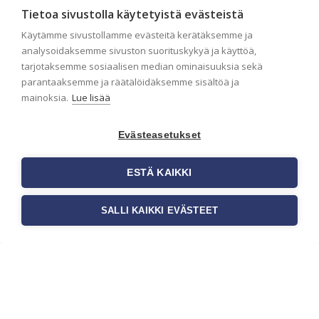
Tietoa sivustolla käytetyistä evästeistä
Käytämme sivustollamme evästeitä kerätäksemme ja
analysoidaksemme sivuston suorituskykyä ja käyttöä,
tarjotaksemme sosiaalisen median ominaisuuksia sekä
parantaaksemme ja räätälöidäksemme sisältöä ja
mainoksia.
Lue lisää
Seinän pohjatyöt
Evästeasetukset
ennen tapetointia –
Näin onnistut
ESTÄ KAIKKI
tapetoinnissa
Seinän pohjatyöt ennen
SALLI KAIKKI EVÄSTEET
tapetointia ovat yksi
tärkeimmistä vaiheista
onnistuneessa tapetoinnissa.
Huolellisesti valmisteltu
seinäpinta auttaa tapettia […]