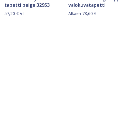
tapetti beige 32953
valokuvatapetti
57,20
€
/rll
Alkaen
78,60
€
Tällä
tuotteella
on
useampi
muunnelma.
Voit
tehdä
valinnat
tuotteen
sivulla.