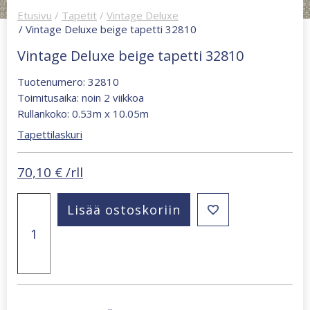
Etusivu
/
Tapetit
/
Vintage Deluxe
/ Vintage Deluxe beige tapetti 32810
Vintage Deluxe beige tapetti 32810
Tuotenumero: 32810
Toimitusaika: noin 2 viikkoa
Rullankoko: 0.53m x 10.05m
Tapettilaskuri
70,10
€
/rll
Vintage
Lisää ostoskoriin
Deluxe
beige
tapetti
32810
määrä