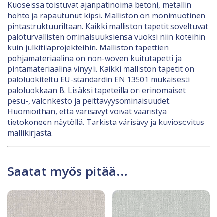
Kuoseissa toistuvat ajanpatinoima betoni, metallin
hohto ja rapautunut kipsi. Malliston on monimuotinen
pintastruktuuriltaan. Kaikki malliston tapetit soveltuvat
paloturvallisten ominaisuuksiensa vuoksi niin koteihin
kuin julkitilaprojekteihin. Malliston tapettien
pohjamateriaalina on non-woven kuitutapetti ja
pintamateriaalina vinyyli. Kaikki malliston tapetit on
paloluokiteltu EU-standardin EN 13501 mukaisesti
paloluokkaan B. Lisäksi tapeteilla on erinomaiset
pesu-, valonkesto ja peittävyysominaisuudet.
Huomioithan, että värisävyt voivat vääristyä
tietokoneen näytöllä. Tarkista värisävy ja kuviosovitus
mallikirjasta.
Saatat myös pitää...