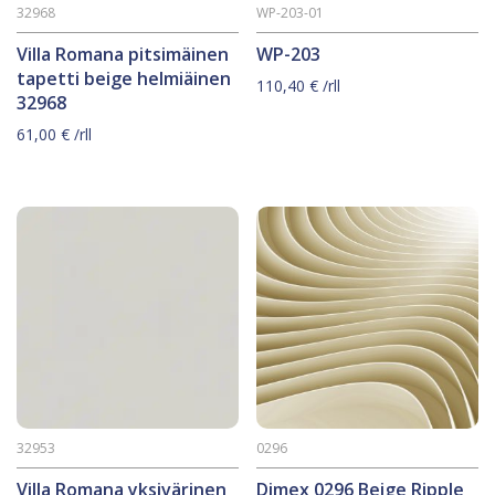
32968
WP-203-01
Villa Romana pitsimäinen
WP-203
tapetti beige helmiäinen
110,40
€
/rll
32968
61,00
€
/rll
32953
0296
Villa Romana yksivärinen
Dimex 0296 Beige Ripple