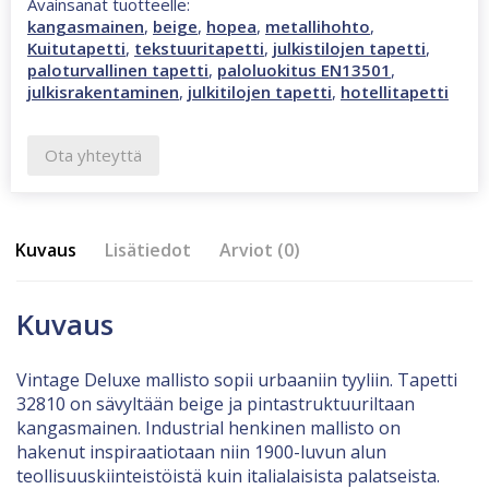
Avainsanat tuotteelle:
kangasmainen
,
beige
,
hopea
,
metallihohto
,
Kuitutapetti
,
tekstuuritapetti
,
julkistilojen tapetti
,
paloturvallinen tapetti
,
paloluokitus EN13501
,
julkisrakentaminen
,
julkitilojen tapetti
,
hotellitapetti
Ota yhteyttä
Kuvaus
Lisätiedot
Arviot (0)
Kuvaus
Vintage Deluxe mallisto sopii urbaaniin tyyliin. Tapetti
32810 on sävyltään beige ja pintastruktuuriltaan
kangasmainen. Industrial henkinen mallisto on
hakenut inspiraatiotaan niin 1900-luvun alun
teollisuuskiinteistöistä kuin italialaisista palatseista.