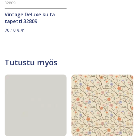
32809
Vintage Deluxe kulta
tapetti 32809
70,10
€
/rll
Tutustu myös