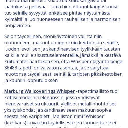
muistuttaa hienosti kudottua kuitukangasta tai
laadukasta pellavaa. Tämä hienostunut kangaskuosi
tuo seinille syvyyttä, ehkäisee pintaa näyttämästä
kylmältä ja luo huoneeseen rauhallisen ja harmonisen
pohjavireen.
Se on täydellinen, monikäyttöinen valinta niin
olohuoneen, makuuhuoneen kuin keittiönkin seinille,
luoden levollisen ja skandinaavisen tyylikkään taustan
kaikille muille sisustuselementeille. Jämäkkä ja kestävä
kuitumateriaali takaa sen, että Whisper elegantti beige
36483 tapetti on vaivaton asentaa, ja se säilyttää
muotonsa täydellisesti seinällä, tarjoten pitkäkestoisen
ja kauniin lopputuloksen.
Marburg Wallcoverings Whisper
-tapettimallisto tuo
kotiisi modernin eleganssin, jossa yhdistyvät
hienovaraiset struktuurit, ylelliset metallinhohtoiset
yksityiskohdat ja skandinaaviseen makuun sopiva
seesteinen väripaletti. Malliston nimi ”Whisper”
(kuiskaus) kuvaakin täydellisesti sen luonnetta: se ei