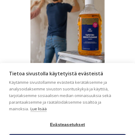
Tietoa sivustolla käytetyistä evästeistä
Seinän pohjatyöt ennen
Käytämme sivustollamme evästeitä kerätäksemme ja
tapetointia – Näin
analysoidaksemme sivuston suorituskykyä ja käyttöä,
onnistut tapetoinnissa
tarjotaksemme sosiaalisen median ominaisuuksia sekä
parantaaksemme ja räätälöidäksemme sisältöä ja
Seinän pohjatyöt ennen tapetointia
mainoksia.
Lue lisää
ovat yksi tärkeimmistä vaiheista
onnistuneessa tapetoinnissa.
Huolellisesti valmisteltu seinäpinta
Evästeasetukset
auttaa tapettia […]