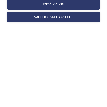
ESTÄ KAIKKI
SALLI KAIKKI EVÄSTEET
Tilaa uutiskirje
Haluaisitko nähdä uusimmat tapettimallistot heti
ensimmäisenä? Naputtele tiedot alas niin