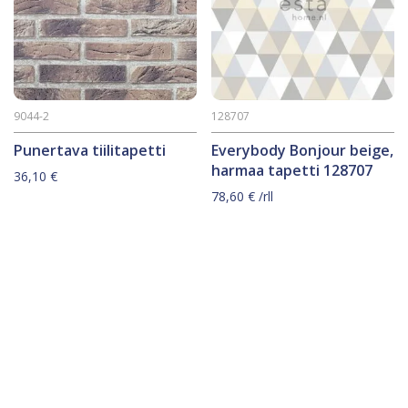
9044-2
128707
Punertava tiilitapetti
Everybody Bonjour beige,
harmaa tapetti 128707
36,10
€
78,60
€
/rll