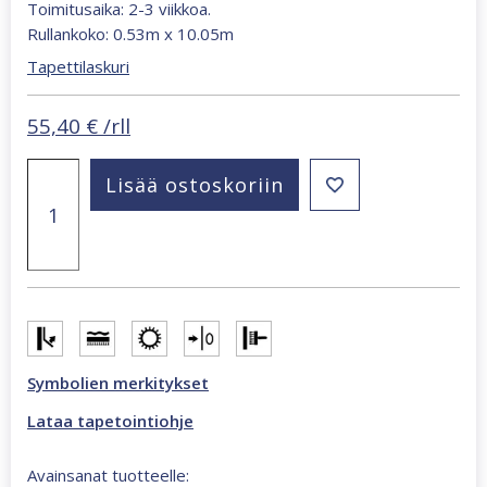
Toimitusaika: 2-3 viikkoa.
Rullankoko: 0.53m x 10.05m
Tapettilaskuri
55,40
€
/rll
Whisper
Lisää ostoskoriin
elegantti
beige
36483
tapetti
määrä
Symbolien merkitykset
Lataa tapetointiohje
Avainsanat tuotteelle: