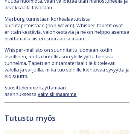
huuda huomiota, vaan valloittaa tilan hienostuneella ja
arvokkaalla tavallaan.
Marburg tunnetaan korkealaatuisista
kuitutapeteistaan (non-woven). Whisper-tapetit ovat
erittäin kestäviä, valonkestäviä ja ne on helppo asentaa
levittämällä liisteri suoraan seinään.
Whisper-mallisto on suunniteltu luomaan kotiin
levollinen, mutta hotellitason ylellisyyttä henkivä
tunnelma. Tapettien pintamateriaalit leikittelevät
valolla ja varjoilla, mikä tuo seinille kiehtovaa syvyyttä ja
eloisuutta.
Suosittelemme käyttämään
asennuksessa
valmisliimaamme
.
Tutustu myös