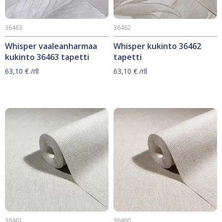
36463
36462
Whisper vaaleanharmaa
Whisper kukinto 36462
kukinto 36463 tapetti
tapetti
63,10
€
/rll
63,10
€
/rll
36461
36460