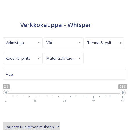
Verkkokauppa – Whisper
Valmistaja
Väri
Teema & tyyli
Kuosi tai pinta
Materiaali/ tuotetyyppi
2 €
64 €
2
18
33
49
64