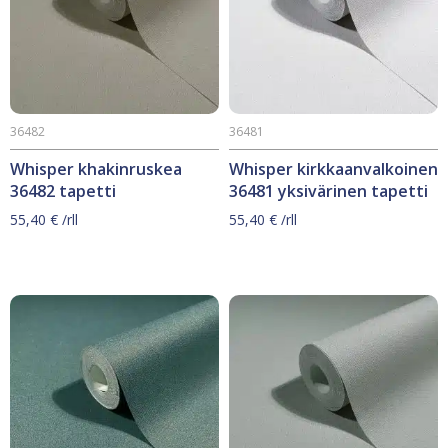
36482
36481
Whisper khakinruskea
Whisper kirkkaanvalkoinen
36482 tapetti
36481 yksivärinen tapetti
55,40
€
/rll
55,40
€
/rll