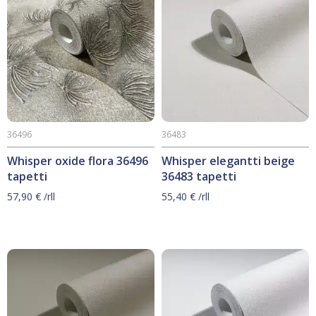
36496
36483
Whisper oxide flora 36496
Whisper elegantti beige
tapetti
36483 tapetti
57,90
€
/rll
55,40
€
/rll