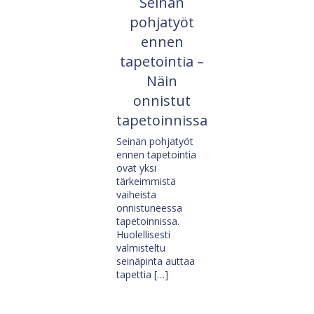
Seinän
pohjatyöt
ennen
tapetointia –
Näin
onnistut
tapetoinnissa
Seinän pohjatyöt
ennen tapetointia
ovat yksi
tärkeimmistä
vaiheista
onnistuneessa
tapetoinnissa.
Huolellisesti
valmisteltu
seinäpinta auttaa
tapettia […]