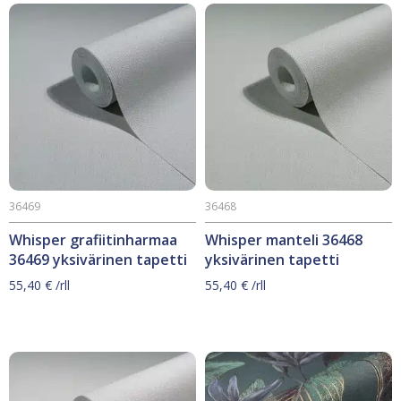
36469
36468
Whisper grafiitinharmaa
Whisper manteli 36468
36469 yksivärinen tapetti
yksivärinen tapetti
55,40
€
/rll
55,40
€
/rll