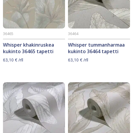
36465
36464
Whisper khakinruskea
Whisper tummanharmaa
kukinto 36465 tapetti
kukinto 36464 tapetti
63,10
€
/rll
63,10
€
/rll