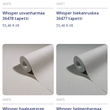
36478
36477
Whisper usvanharmaa
Whisper hiekanruskea
36478 tapetti
36477 tapetti
55,40
€
/rll
55,40
€
/rll
36476
36475
Whisper haaleagreige
Whisper helmenharmaa