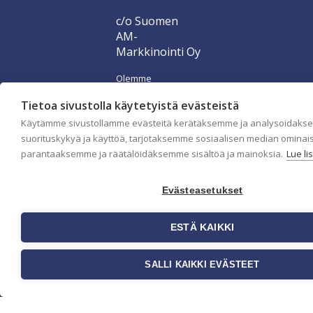
c/o Suomen
AM-
Markkinointi Oy
Olemme
kotimaisten
tapettimarkkinoiden
Tietoa sivustolla käytetyistä evästeistä
edelläkävijänä ja
Käytämme sivustollamme evästeitä kerätäksemme ja analysoidaks
tuomme
suorituskykyä ja käyttöä, tarjotaksemme sosiaalisen median ominai
kansainväliset
sisustus- ja
parantaaksemme ja räätälöidäksemme sisältöä ja mainoksia.
Lue li
tapettitrendit
suomalaisiin
koteihin. Etsimme
Evästeasetukset
jatkuvasti uusia
ideoita,
ESTÄ KAIKKI
inspiraatiota ja
trendejä
kansainvälisiltä
SALLI KAIKKI EVÄSTEET
markkinoilta.
Rekisteriseloste
Toimitusehdot