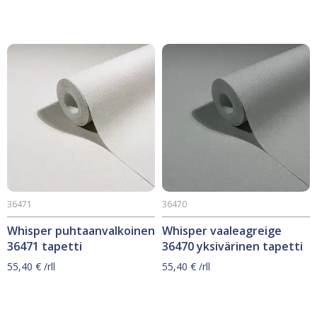
36471
36470
Whisper puhtaanvalkoinen
Whisper vaaleagreige
36471 tapetti
36470 yksivärinen tapetti
55,40
€
/rll
55,40
€
/rll