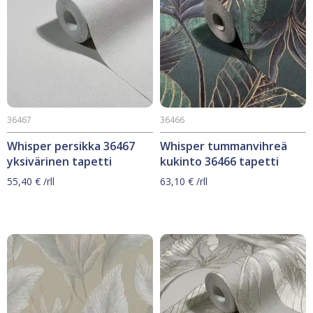
36467
36466
Whisper persikka 36467
Whisper tummanvihreä
yksivärinen tapetti
kukinto 36466 tapetti
55,40
€
/rll
63,10
€
/rll