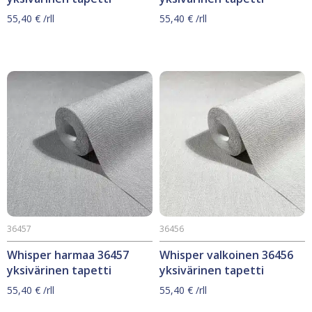
55,40
€
/rll
55,40
€
/rll
36457
36456
Whisper harmaa 36457
Whisper valkoinen 36456
yksivärinen tapetti
yksivärinen tapetti
55,40
€
/rll
55,40
€
/rll