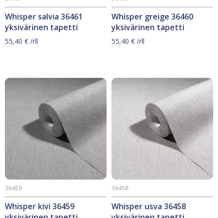
Whisper salvia 36461
Whisper greige 36460
yksivärinen tapetti
yksivärinen tapetti
55,40
€
/rll
55,40
€
/rll
36459
36458
Whisper kivi 36459
Whisper usva 36458
yksivärinen tapetti
yksivärinen tapetti