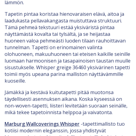
lämmön.
Tapetin pintaa koristaa hienovaraisen elävä, aitoa ja
laadukasta pellavakangasta muistuttava struktuuri.
Tämä pehmeä tekstuuri estää yksiväristä pintaa
näyttämästä kovalta tai tylsältä, ja se heijastaa
huoneen valoa pehmeästi luoden tilaan rauhoittavan
tunnelman. Tapetti on erinomainen valinta
olohuoneen, makuuhuoneen tai eteisen kaikille seinille
luomaan harmoonisen ja tasapainoisen taustan muulle
sisustukselle. Whisper greige 36460 yksivärinen tapetti
toimii myös upeana parina malliston näyttävämmille
kuoseille.
Jämäkkä ja kestävä kuitutapetti pitää muotonsa
täydellisesti asennuksen aikana. Koska kyseessä on
non-woven-tapetti, liisteri levitetään suoraan seinälle,
mikä tekee tapetoinnista helppoa ja vaivatonta.
Marburg Wallcoverings Whisper
-tapettimallisto tuo
kotiisi modernin eleganssin, jossa yhdistyvät