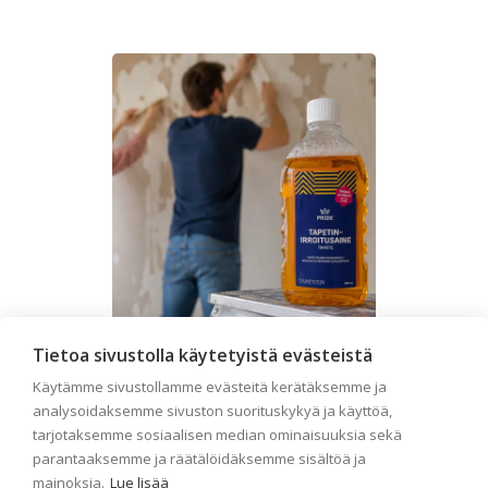
Tietoa sivustolla käytetyistä evästeistä
Seinän pohjatyöt ennen
Käytämme sivustollamme evästeitä kerätäksemme ja
analysoidaksemme sivuston suorituskykyä ja käyttöä,
tapetointia – Näin
tarjotaksemme sosiaalisen median ominaisuuksia sekä
onnistut tapetoinnissa
parantaaksemme ja räätälöidäksemme sisältöä ja
mainoksia.
Lue lisää
Seinän pohjatyöt ennen tapetointia