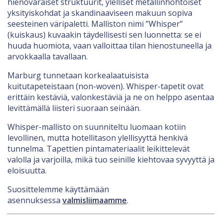
hienovaraiset struktuurit, ylelliset metallinhohtoiset
yksityiskohdat ja skandinaaviseen makuun sopiva
seesteinen väripaletti. Malliston nimi ”Whisper”
(kuiskaus) kuvaakin täydellisesti sen luonnetta: se ei
huuda huomiota, vaan valloittaa tilan hienostuneella ja
arvokkaalla tavallaan.
Marburg tunnetaan korkealaatuisista
kuitutapeteistaan (non-woven). Whisper-tapetit ovat
erittäin kestäviä, valonkestäviä ja ne on helppo asentaa
levittämällä liisteri suoraan seinään.
Whisper-mallisto on suunniteltu luomaan kotiin
levollinen, mutta hotellitason ylellisyyttä henkivä
tunnelma. Tapettien pintamateriaalit leikittelevät
valolla ja varjoilla, mikä tuo seinille kiehtovaa syvyyttä ja
eloisuutta.
Suosittelemme käyttämään
asennuksessa
valmisliimaamme
.