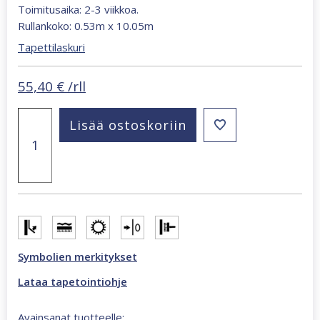
Toimitusaika: 2-3 viikkoa.
Rullankoko: 0.53m x 10.05m
Tapettilaskuri
55,40
€
/rll
Whisper
Lisää ostoskoriin
greige
36460
yksivärinen
tapetti
määrä
Symbolien merkitykset
Lataa tapetointiohje
Avainsanat tuotteelle: