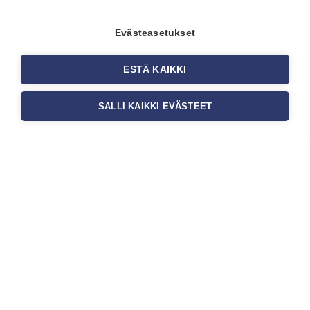
ovat yksi tärkeimmistä vaiheista
onnistuneessa tapetoinnissa.
Evästeasetukset
Huolellisesti valmisteltu seinäpinta
auttaa tapettia […]
ESTÄ KAIKKI
SALLI KAIKKI EVÄSTEET