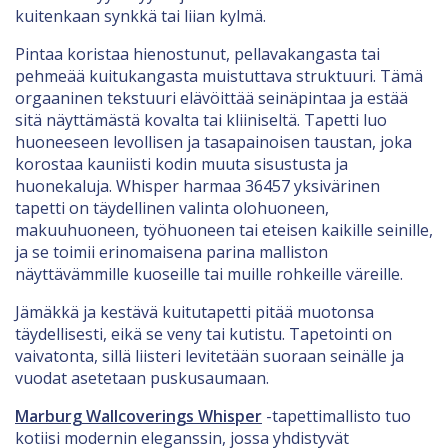
kuitenkaan synkkä tai liian kylmä.
Pintaa koristaa hienostunut, pellavakangasta tai
pehmeää kuitukangasta muistuttava struktuuri. Tämä
orgaaninen tekstuuri elävöittää seinäpintaa ja estää
sitä näyttämästä kovalta tai kliiniseltä. Tapetti luo
huoneeseen levollisen ja tasapainoisen taustan, joka
korostaa kauniisti kodin muuta sisustusta ja
huonekaluja. Whisper harmaa 36457 yksivärinen
tapetti on täydellinen valinta olohuoneen,
makuuhuoneen, työhuoneen tai eteisen kaikille seinille,
ja se toimii erinomaisena parina malliston
näyttävämmille kuoseille tai muille rohkeille väreille.
Jämäkkä ja kestävä kuitutapetti pitää muotonsa
täydellisesti, eikä se veny tai kutistu. Tapetointi on
vaivatonta, sillä liisteri levitetään suoraan seinälle ja
vuodat asetetaan puskusaumaan.
Marburg Wallcoverings Whisper
-tapettimallisto tuo
kotiisi modernin eleganssin, jossa yhdistyvät