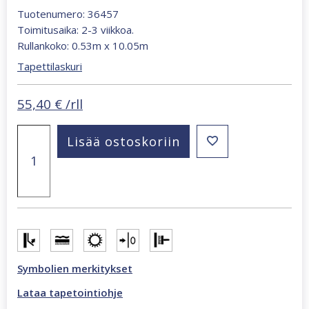
Tuotenumero: 36457
Toimitusaika: 2-3 viikkoa.
Rullankoko: 0.53m x 10.05m
Tapettilaskuri
55,40
€
/rll
Whisper
Lisää ostoskoriin
harmaa
36457
yksivärinen
tapetti
määrä
Symbolien merkitykset
Lataa tapetointiohje