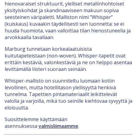
hienovaraiset struktuurit, ylelliset metallinhohtoiset
yksityiskohdat ja skandinaaviseen makuun sopiva
seesteinen väripaletti. Malliston nimi ”Whisper”
(kuiskaus) kuvaakin täydellisesti sen luonnetta: se ei
huuda huomiota, vaan valloittaa tilan hienostuneella ja
arvokkaalla tavallaan.
Marburg tunnetaan korkealaatuisista
kuitutapeteistaan (non-woven). Whisper-tapetit ovat
erittäin kestäviä, valonkestäviä ja ne on helppo asentaa
levittämällä liisteri suoraan seinään.
Whisper-mallisto on suunniteltu luomaan kotiin
levollinen, mutta hotellitason ylellisyyttä henkivä
tunnelma. Tapettien pintamateriaalit leikittelevät
valolla ja varjoilla, mikä tuo seinille kiehtovaa syvyyttä ja
eloisuutta.
Suosittelemme käyttämään
asennuksessa
valmisliimaamme
.