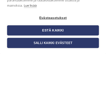
parantaaksemme ja räätälöidäksemme sisältöä ja
onnistut tapetoinnissa
mainoksia.
Lue lisää
Seinän pohjatyöt ennen tapetointia
ovat yksi tärkeimmistä vaiheista
Evästeasetukset
onnistuneessa tapetoinnissa.
Huolellisesti valmisteltu seinäpinta
auttaa tapettia […]
ESTÄ KAIKKI
SALLI KAIKKI EVÄSTEET