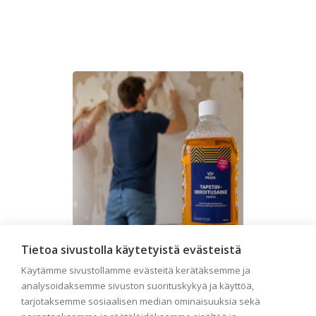
Tietoa sivustolla käytetyistä evästeistä
Käytämme sivustollamme evästeitä kerätäksemme ja
analysoidaksemme sivuston suorituskykyä ja käyttöä,
Seinän pohjatyöt ennen
tarjotaksemme sosiaalisen median ominaisuuksia sekä
tapetointia – Näin