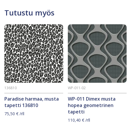
Tutustu myös
136810
WP-011-02
Paradise harmaa, musta
WP-011 Dimex musta
tapetti 136810
hopea geometrinen
tapetti
75,50
€
/rll
110,40
€
/rll