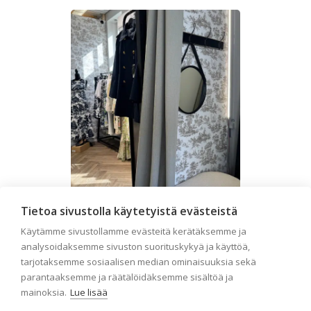
Tietoa sivustolla käytetyistä evästeistä
Liiketilan tapetointi –
Käytämme sivustollamme evästeitä kerätäksemme ja
Näin valitset oikeat
analysoidaksemme sivuston suorituskykyä ja käyttöä,
tapetit liiketiloihin ja
tarjotaksemme sosiaalisen median ominaisuuksia sekä
parantaaksemme ja räätälöidäksemme sisältöä ja
julkisiin kohteisiin
mainoksia.
Lue lisää
Liiketilan tapetointi on tärkeä osa