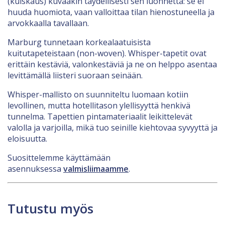
(kuiskaus) kuvaakin täydellisesti sen luonnetta: se ei
huuda huomiota, vaan valloittaa tilan hienostuneella ja
arvokkaalla tavallaan.
Marburg tunnetaan korkealaatuisista
kuitutapeteistaan (non-woven). Whisper-tapetit ovat
erittäin kestäviä, valonkestäviä ja ne on helppo asentaa
levittämällä liisteri suoraan seinään.
Whisper-mallisto on suunniteltu luomaan kotiin
levollinen, mutta hotellitason ylellisyyttä henkivä
tunnelma. Tapettien pintamateriaalit leikittelevät
valolla ja varjoilla, mikä tuo seinille kiehtovaa syvyyttä ja
eloisuutta.
Suosittelemme käyttämään
asennuksessa
valmisliimaamme
.
Tutustu myös