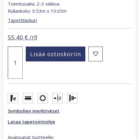
Toimitusaika: 2-3 viikkoa.
Rullankoko: 0.53m x 10.05m
Tapettilaskuri
55,40
€
/rll
Whisper
Lisää ostoskoriin
hopeanharmaa
36479
tapetti
määrä
Symbolien merkitykset
Lataa tapetointiohje
Avainsanat tuotteelle: