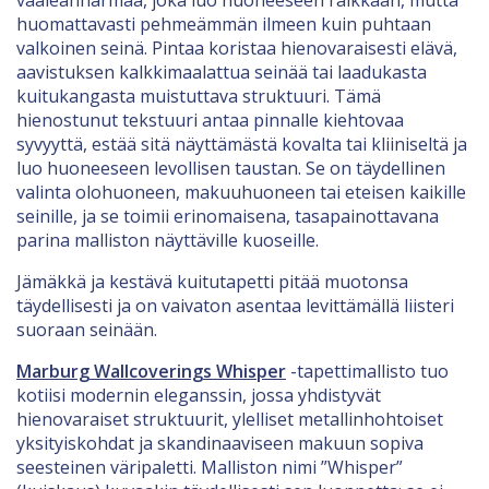
huomattavasti pehmeämmän ilmeen kuin puhtaan
valkoinen seinä. Pintaa koristaa hienovaraisesti elävä,
aavistuksen kalkkimaalattua seinää tai laadukasta
kuitukangasta muistuttava struktuuri. Tämä
hienostunut tekstuuri antaa pinnalle kiehtovaa
syvyyttä, estää sitä näyttämästä kovalta tai kliiniseltä ja
luo huoneeseen levollisen taustan. Se on täydellinen
valinta olohuoneen, makuuhuoneen tai eteisen kaikille
seinille, ja se toimii erinomaisena, tasapainottavana
parina malliston näyttäville kuoseille.
Jämäkkä ja kestävä kuitutapetti pitää muotonsa
täydellisesti ja on vaivaton asentaa levittämällä liisteri
suoraan seinään.
Marburg Wallcoverings Whisper
-tapettimallisto tuo
kotiisi modernin eleganssin, jossa yhdistyvät
hienovaraiset struktuurit, ylelliset metallinhohtoiset
yksityiskohdat ja skandinaaviseen makuun sopiva
seesteinen väripaletti. Malliston nimi ”Whisper”