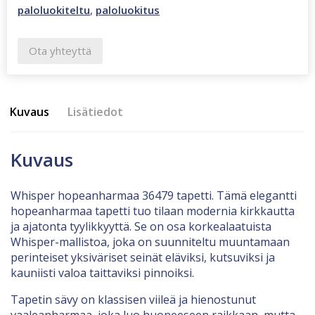
paloluokiteltu
,
paloluokitus
Ota yhteyttä
Kuvaus
Lisätiedot
Kuvaus
Whisper hopeanharmaa 36479 tapetti. Tämä elegantti
hopeanharmaa tapetti tuo tilaan modernia kirkkautta
ja ajatonta tyylikkyyttä. Se on osa korkealaatuista
Whisper-mallistoa, joka on suunniteltu muuntamaan
perinteiset yksiväriset seinät eläviksi, kutsuviksi ja
kauniisti valoa taittaviksi pinnoiksi.
Tapetin sävy on klassisen viileä ja hienostunut
vaaleanharmaa, joka luo huoneeseen raikkaan, mutta