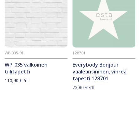
WP-035-01
128701
WP-035 valkoinen
Everybody Bonjour
tiilitapetti
vaaleansininen, vihreä
tapetti 128701
110,40
€
/rll
73,80
€
/rll