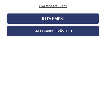
yrityksen visuaalista ilmettä,
asiakaskokemusta sekä tilan
Evästeasetukset
toimivuutta. Tapetit liiketiloihin
valitaan […]
ESTÄ KAIKKI
SALLI KAIKKI EVÄSTEET